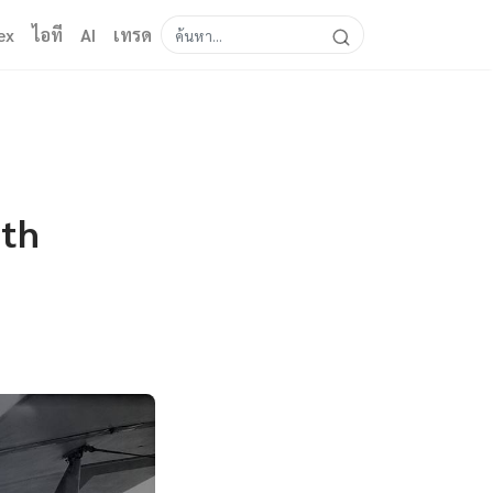
ex
ไอที
AI
เทรด
ath