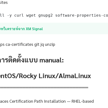
sites
ll -y curl wget gnupg2 software-properties-c
บทวิเคราะห์จาก XM Signal
s ca-certificates git jq unzip
การติดตั้งแบบ manual:
CentOS/Rocky Linux/AlmaLinux
═════════════════════════════
ces Certification Path Installation — RHEL-based