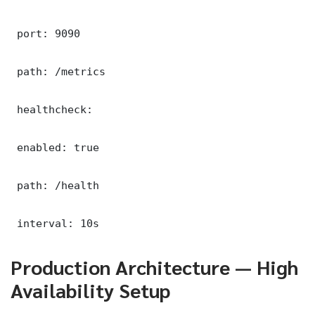
 port: 9090

 path: /metrics

 healthcheck:

 enabled: true

 path: /health

 interval: 10s
Production Architecture — High
Availability Setup