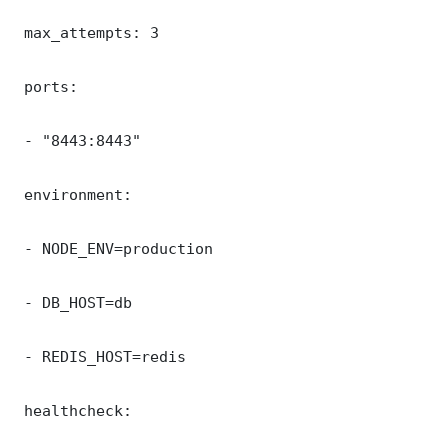
 max_attempts: 3

 ports:

 - "8443:8443"

 environment:

 - NODE_ENV=production

 - DB_HOST=db

 - REDIS_HOST=redis

 healthcheck:
