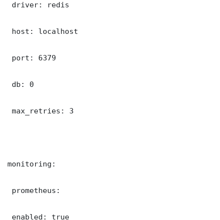
 driver: redis

 host: localhost

 port: 6379

 db: 0

 max_retries: 3

monitoring:

 prometheus:

 enabled: true
