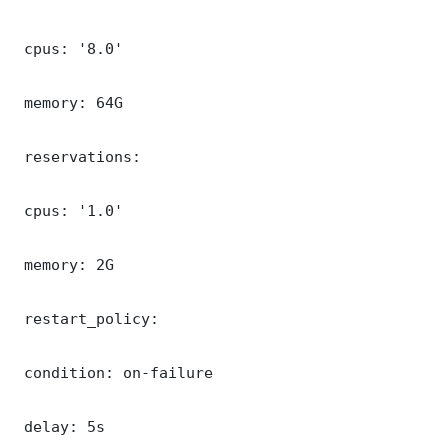
 cpus: '8.0'

 memory: 64G

 reservations:

 cpus: '1.0'

 memory: 2G

 restart_policy:

 condition: on-failure

 delay: 5s
