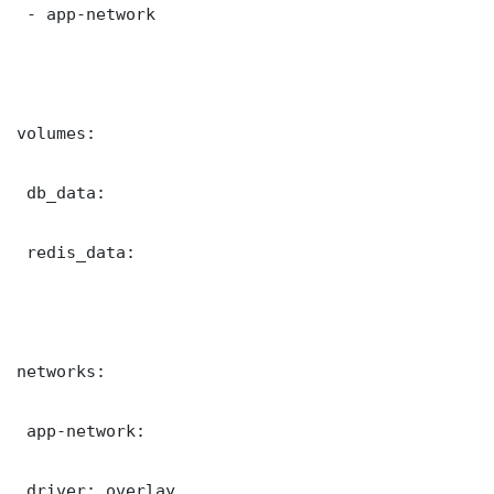
 - app-network

volumes:

 db_data:

 redis_data:

networks:

 app-network:

 driver: overlay