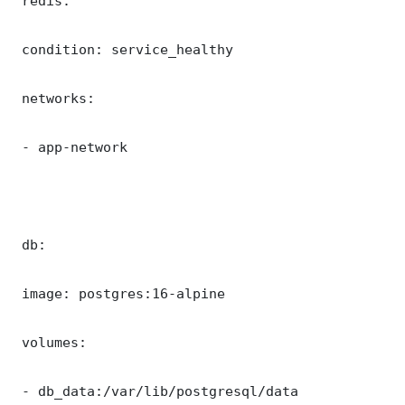
 redis:

 condition: service_healthy

 networks:

 - app-network

 db:

 image: postgres:16-alpine

 volumes:

 - db_data:/var/lib/postgresql/data
