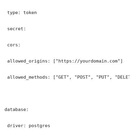
 type: token

 secret: 

 cors:

 allowed_origins: ["https://yourdomain.com"]

 allowed_methods: ["GET", "POST", "PUT", "DELETE"
database:

 driver: postgres
