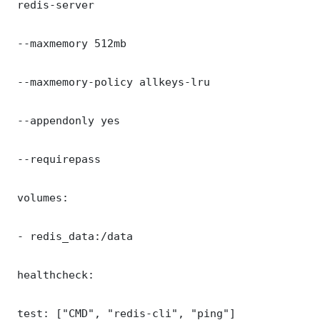
 redis-server

 --maxmemory 512mb

 --maxmemory-policy allkeys-lru

 --appendonly yes

 --requirepass 

 volumes:

 - redis_data:/data

 healthcheck:

 test: ["CMD", "redis-cli", "ping"]
