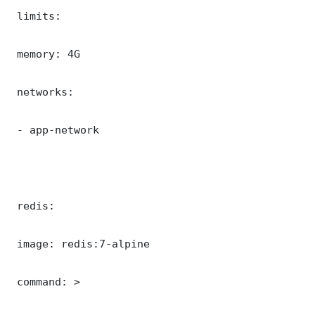
 limits:

 memory: 4G

 networks:

 - app-network

 redis:

 image: redis:7-alpine

 command: >
