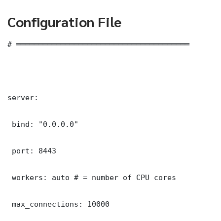
Configuration File
# ═══════════════════════════════════════

server:

 bind: "0.0.0.0"

 port: 8443

 workers: auto # = number of CPU cores

 max_connections: 10000
