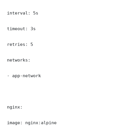
 interval: 5s

 timeout: 3s

 retries: 5

 networks:

 - app-network

 nginx:

 image: nginx:alpine
