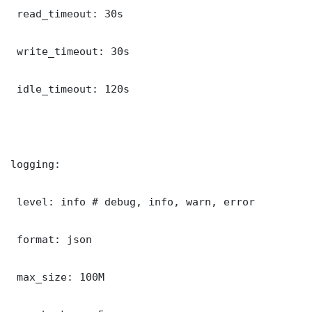
 read_timeout: 30s

 write_timeout: 30s

 idle_timeout: 120s

logging:

 level: info # debug, info, warn, error

 format: json

 max_size: 100M
