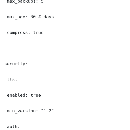
 max_backups: 5

 max_age: 30 # days

 compress: true

security:

 tls:

 enabled: true

 min_version: "1.2"

 auth:
