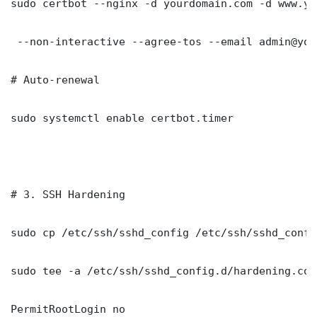
sudo certbot --nginx -d yourdomain.com -d www.yo
 --non-interactive --agree-tos --email admin@you
# Auto-renewal

sudo systemctl enable certbot.timer

# 3. SSH Hardening

sudo cp /etc/ssh/sshd_config /etc/ssh/sshd_config
sudo tee -a /etc/ssh/sshd_config.d/hardening.con
PermitRootLogin no
