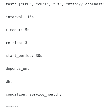
 test: ["CMD", "curl", "-f", "http://localhost:8
 interval: 10s

 timeout: 5s

 retries: 3

 start_period: 30s

 depends_on:

 db:

 condition: service_healthy
