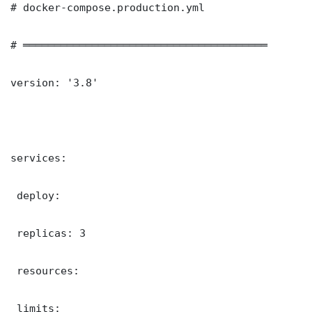
# docker-compose.production.yml

# ═══════════════════════════════════════

version: '3.8'

services:

 deploy:

 replicas: 3

 resources:

 limits:
