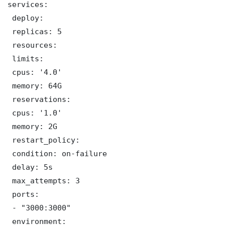
services:

 deploy:

 replicas: 5

 resources:

 limits:

 cpus: '4.0'

 memory: 64G

 reservations:

 cpus: '1.0'

 memory: 2G

 restart_policy:

 condition: on-failure

 delay: 5s

 max_attempts: 3

 ports:

 - "3000:3000"

 environment:
