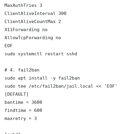
MaxAuthTries 3

ClientAliveInterval 300

ClientAliveCountMax 2

X11Forwarding no

AllowTcpForwarding no

EOF

sudo systemctl restart sshd

# 4. fail2ban

sudo apt install -y fail2ban

sudo tee /etc/fail2ban/jail.local << 'EOF'

[DEFAULT]

bantime = 3600

findtime = 600

maxretry = 3
