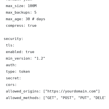
 max_size: 100M

 max_backups: 5

 max_age: 30 # days

 compress: true

security:

 tls:

 enabled: true

 min_version: "1.2"

 auth:

 type: token

 secret: 

 cors:

 allowed_origins: ["https://yourdomain.com"]

 allowed_methods: ["GET", "POST", "PUT", "DELETE"