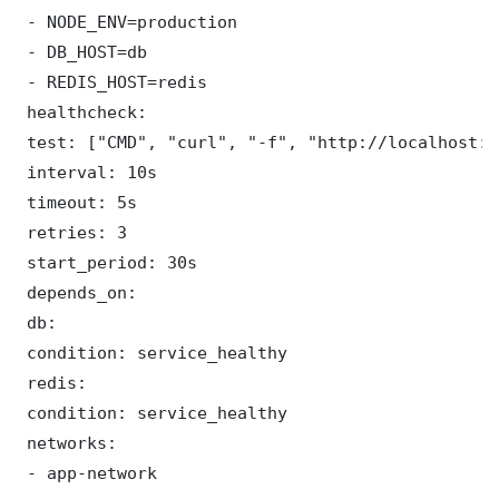
 - NODE_ENV=production

 - DB_HOST=db

 - REDIS_HOST=redis

 healthcheck:

 test: ["CMD", "curl", "-f", "http://localhost:3
 interval: 10s

 timeout: 5s

 retries: 3

 start_period: 30s

 depends_on:

 db:

 condition: service_healthy

 redis:

 condition: service_healthy

 networks:

 - app-network
