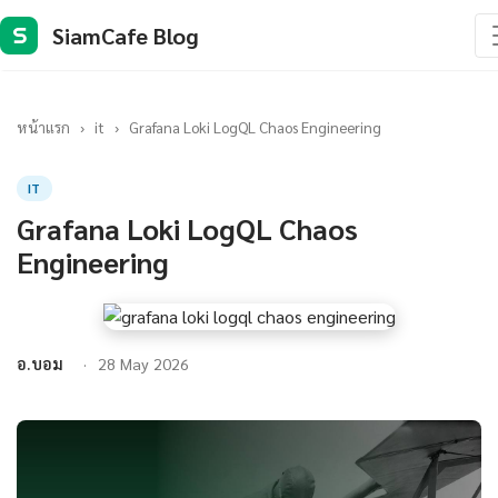
SiamCafe Blog
S
หน้าแรก
›
it
›
Grafana Loki LogQL Chaos Engineering
IT
Grafana Loki LogQL Chaos
Engineering
อ.บอม
28 May 2026