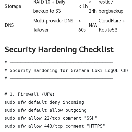
RAID 10 + Daily
<
restic /
Storage
< 1h
backup to S3
24h
borgbackup
Multi-provider DNS
<
CloudFlare +
DNS
N/A
failover
60s
Route53
Security Hardening Checklist
# ═══════════════════════════════════════

# Security Hardening for Grafana Loki LogQL Chao
# ═══════════════════════════════════════

# 1. Firewall (UFW)

sudo ufw default deny incoming

sudo ufw default allow outgoing

sudo ufw allow 22/tcp comment "SSH"

sudo ufw allow 443/tcp comment "HTTPS"
