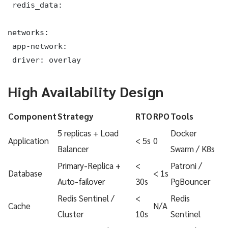
 redis_data:

networks:

 app-network:

 driver: overlay
High Availability Design
Component
Strategy
RTO
RPO
Tools
5 replicas + Load
Docker
Application
< 5s
0
Balancer
Swarm / K8s
Primary-Replica +
<
Patroni /
Database
< 1s
Auto-failover
30s
PgBouncer
Redis Sentinel /
<
Redis
Cache
N/A
Cluster
10s
Sentinel