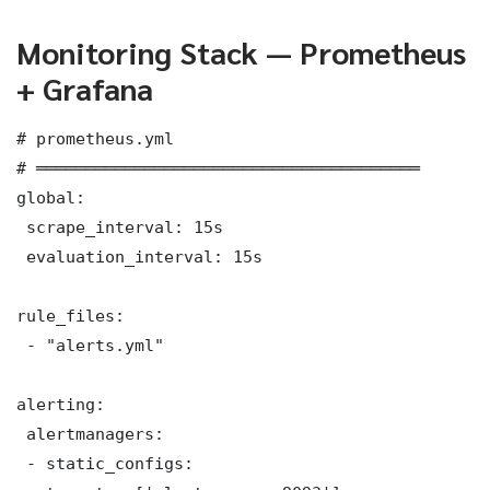
Monitoring Stack — Prometheus
+ Grafana
# prometheus.yml

# ═══════════════════════════════════════

global:

 scrape_interval: 15s

 evaluation_interval: 15s

rule_files:

 - "alerts.yml"

alerting:

 alertmanagers:

 - static_configs:
