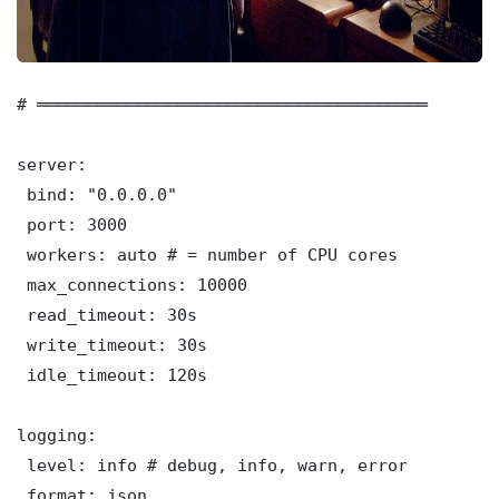
# ═══════════════════════════════════════

server:

 bind: "0.0.0.0"

 port: 3000

 workers: auto # = number of CPU cores

 max_connections: 10000

 read_timeout: 30s

 write_timeout: 30s

 idle_timeout: 120s

logging:

 level: info # debug, info, warn, error

 format: json
