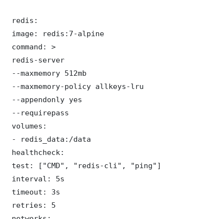
 redis:

 image: redis:7-alpine

 command: >

 redis-server

 --maxmemory 512mb

 --maxmemory-policy allkeys-lru

 --appendonly yes

 --requirepass 

 volumes:

 - redis_data:/data

 healthcheck:

 test: ["CMD", "redis-cli", "ping"]

 interval: 5s

 timeout: 3s

 retries: 5

 networks:
