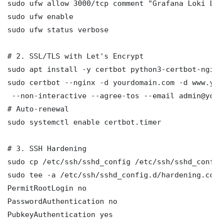
sudo ufw allow 3000/tcp comment "Grafana Loki Lo
sudo ufw enable

sudo ufw status verbose

# 2. SSL/TLS with Let's Encrypt

sudo apt install -y certbot python3-certbot-nginx
sudo certbot --nginx -d yourdomain.com -d www.yo
 --non-interactive --agree-tos --email admin@you
# Auto-renewal

sudo systemctl enable certbot.timer

# 3. SSH Hardening

sudo cp /etc/ssh/sshd_config /etc/ssh/sshd_config
sudo tee -a /etc/ssh/sshd_config.d/hardening.con
PermitRootLogin no

PasswordAuthentication no

PubkeyAuthentication yes
