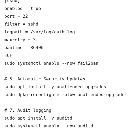
[sshd]

enabled = true

port = 22

filter = sshd

logpath = /var/log/auth.log

maxretry = 3

bantime = 86400

EOF

sudo systemctl enable --now fail2ban

# 5. Automatic Security Updates

sudo apt install -y unattended-upgrades

sudo dpkg-reconfigure -plow unattended-upgrades

# 7. Audit logging

sudo apt install -y auditd

sudo systemctl enable --now auditd