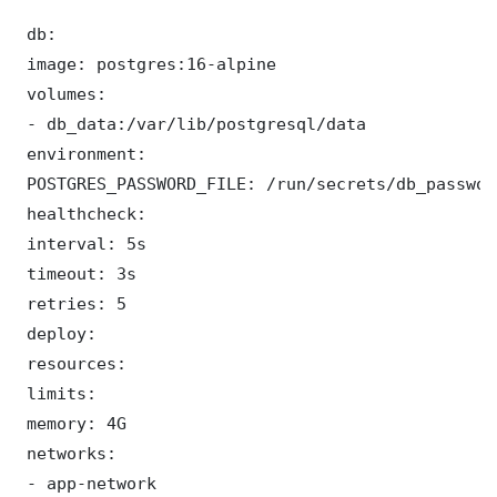
 db:

 image: postgres:16-alpine

 volumes:

 - db_data:/var/lib/postgresql/data

 environment:

 POSTGRES_PASSWORD_FILE: /run/secrets/db_password
 healthcheck:

 interval: 5s

 timeout: 3s

 retries: 5

 deploy:

 resources:

 limits:

 memory: 4G

 networks:

 - app-network
