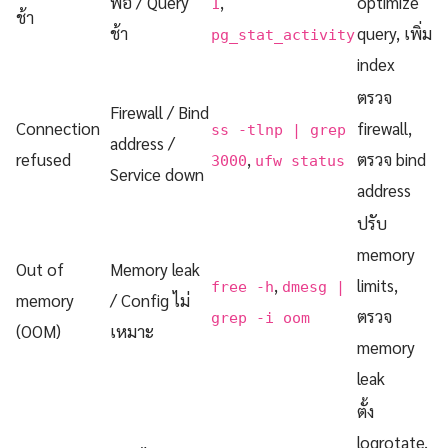
พอ / Query
,
optimize
1
ช้า
ช้า
query, เพิ่ม
pg_stat_activity
index
ตรวจ
Firewall / Bind
Connection
firewall,
ss -tlnp | grep
address /
refused
,
ตรวจ bind
3000
ufw status
Service down
address
ปรับ
memory
Out of
Memory leak
,
limits,
free -h
dmesg |
memory
/ Config ไม่
ตรวจ
grep -i oom
(OOM)
เหมาะ
memory
leak
ตั้ง
logrotate,