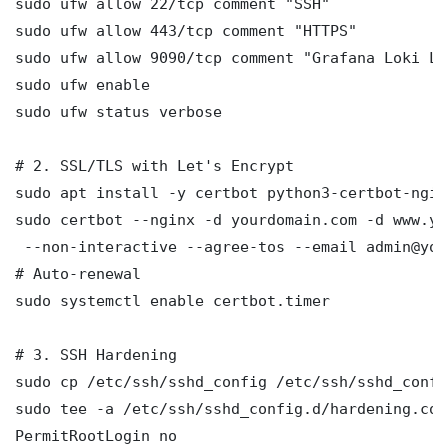
sudo ufw allow 22/tcp comment "SSH"

sudo ufw allow 443/tcp comment "HTTPS"

sudo ufw allow 9090/tcp comment "Grafana Loki LogQL 
sudo ufw enable

sudo ufw status verbose

# 2. SSL/TLS with Let's Encrypt

sudo apt install -y certbot python3-certbot-nginx
sudo certbot --nginx -d yourdomain.com -d www.yo
 --non-interactive --agree-tos --email admin@you
# Auto-renewal

sudo systemctl enable certbot.timer

# 3. SSH Hardening

sudo cp /etc/ssh/sshd_config /etc/ssh/sshd_config
sudo tee -a /etc/ssh/sshd_config.d/hardening.con
PermitRootLogin no
