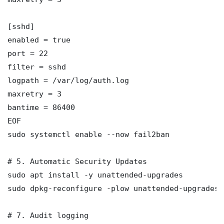
[sshd]

enabled = true

port = 22

filter = sshd

logpath = /var/log/auth.log

maxretry = 3

bantime = 86400

EOF

sudo systemctl enable --now fail2ban

# 5. Automatic Security Updates

sudo apt install -y unattended-upgrades

sudo dpkg-reconfigure -plow unattended-upgrades

# 7. Audit logging
