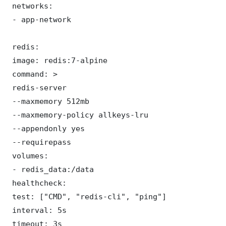
 networks:

 - app-network

 redis:

 image: redis:7-alpine

 command: >

 redis-server

 --maxmemory 512mb

 --maxmemory-policy allkeys-lru

 --appendonly yes

 --requirepass 

 volumes:

 - redis_data:/data

 healthcheck:

 test: ["CMD", "redis-cli", "ping"]

 interval: 5s

 timeout: 3s
