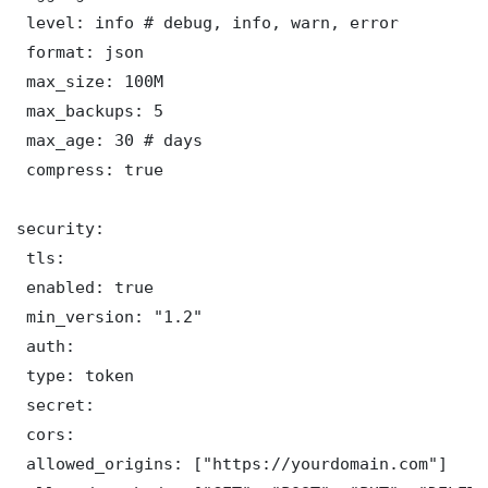
 level: info # debug, info, warn, error

 format: json

 max_size: 100M

 max_backups: 5

 max_age: 30 # days

 compress: true

security:

 tls:

 enabled: true

 min_version: "1.2"

 auth:

 type: token

 secret: 

 cors:

 allowed_origins: ["https://yourdomain.com"]
