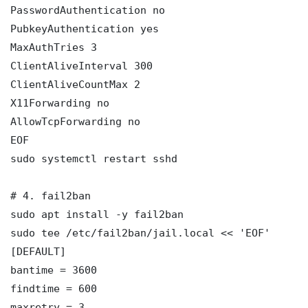
PasswordAuthentication no

PubkeyAuthentication yes

MaxAuthTries 3

ClientAliveInterval 300

ClientAliveCountMax 2

X11Forwarding no

AllowTcpForwarding no

EOF

sudo systemctl restart sshd

# 4. fail2ban

sudo apt install -y fail2ban

sudo tee /etc/fail2ban/jail.local << 'EOF'

[DEFAULT]

bantime = 3600

findtime = 600

maxretry = 3
