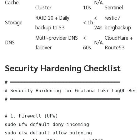
Cache
N/A
Cluster
10s
Sentinel
RAID 10 + Daily
<
restic /
Storage
< 1h
backup to S3
24h
borgbackup
Multi-provider DNS
<
CloudFlare +
DNS
N/A
failover
60s
Route53
Security Hardening Checklist
# ═══════════════════════════════════════

# Security Hardening for Grafana Loki LogQL Best Pra
# ═══════════════════════════════════════

# 1. Firewall (UFW)

sudo ufw default deny incoming

sudo ufw default allow outgoing
