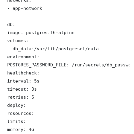
 networks:

 - app-network

 db:

 image: postgres:16-alpine

 volumes:

 - db_data:/var/lib/postgresql/data

 environment:

 POSTGRES_PASSWORD_FILE: /run/secrets/db_password
 healthcheck:

 interval: 5s

 timeout: 3s

 retries: 5

 deploy:

 resources:

 limits:

 memory: 4G
