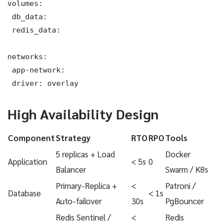
volumes:

 db_data:

 redis_data:

networks:

 app-network:

 driver: overlay
High Availability Design
Component
Strategy
RTO
RPO
Tools
5 replicas + Load
Docker
Application
< 5s
0
Balancer
Swarm / K8s
Primary-Replica +
<
Patroni /
Database
< 1s
Auto-failover
30s
PgBouncer
Redis Sentinel /
<
Redis