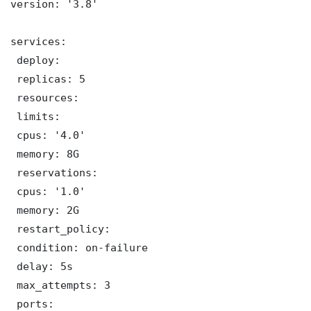
version: '3.8'

services:

 deploy:

 replicas: 5

 resources:

 limits:

 cpus: '4.0'

 memory: 8G

 reservations:

 cpus: '1.0'

 memory: 2G

 restart_policy:

 condition: on-failure

 delay: 5s

 max_attempts: 3

 ports:
