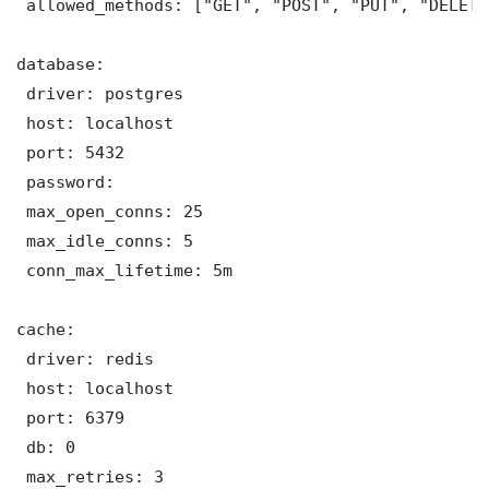
 allowed_methods: ["GET", "POST", "PUT", "DELETE"
database:

 driver: postgres

 host: localhost

 port: 5432

 password: 

 max_open_conns: 25

 max_idle_conns: 5

 conn_max_lifetime: 5m

cache:

 driver: redis

 host: localhost

 port: 6379

 db: 0

 max_retries: 3
