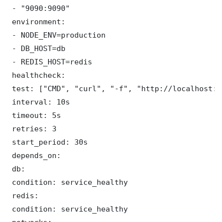
 - "9090:9090"

 environment:

 - NODE_ENV=production

 - DB_HOST=db

 - REDIS_HOST=redis

 healthcheck:

 test: ["CMD", "curl", "-f", "http://localhost:9
 interval: 10s

 timeout: 5s

 retries: 3

 start_period: 30s

 depends_on:

 db:

 condition: service_healthy

 redis:

 condition: service_healthy
