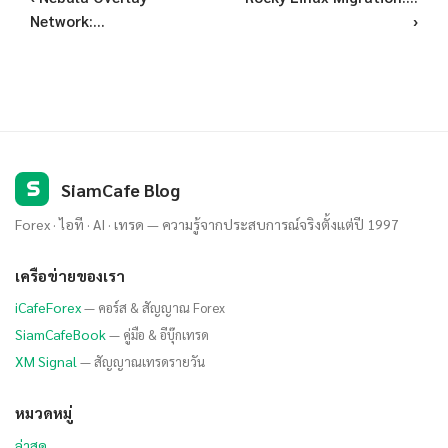
Network:...
›
S
SiamCafe Blog
Forex · ไอที · AI · เทรด — ความรู้จากประสบการณ์จริงตั้งแต่ปี 1997
เครือข่ายของเรา
iCafeForex
— คอร์ส & สัญญาณ Forex
SiamCafeBook
— คู่มือ & อีบุ๊กเทรด
XM Signal
— สัญญาณเทรดรายวัน
หมวดหมู่
ล่าสุด