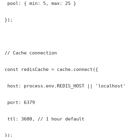
 pool: { min: 5, max: 25 }

});

// Cache connection

const redisCache = cache.connect({

 host: process.env.REDIS_HOST || 'localhost'

 port: 6379

 ttl: 3600, // 1 hour default

});
