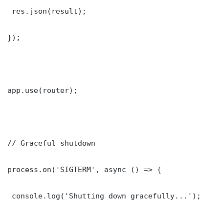
 res.json(result);

});

app.use(router);

// Graceful shutdown

process.on('SIGTERM', async () => {

 console.log('Shutting down gracefully...');
