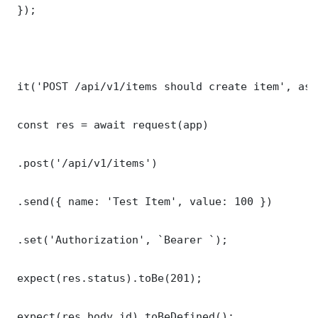
 });

 it('POST /api/v1/items should create item', asy
 const res = await request(app)

 .post('/api/v1/items')

 .send({ name: 'Test Item', value: 100 })

 .set('Authorization', `Bearer `);

 expect(res.status).toBe(201);

 expect(res.body.id).toBeDefined();
