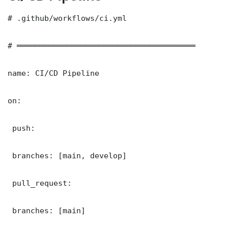
# .github/workflows/ci.yml

# ═══════════════════════════════════════

name: CI/CD Pipeline

on:

 push:

 branches: [main, develop]

 pull_request:

 branches: [main]
