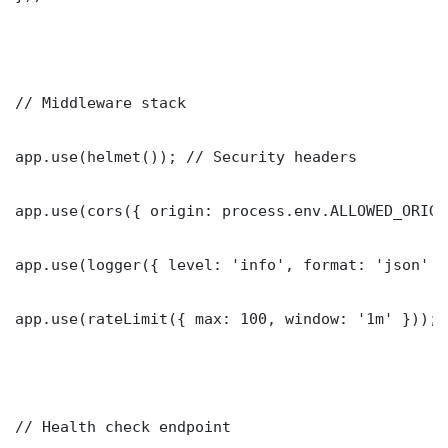
// Middleware stack

app.use(helmet()); // Security headers

app.use(cors({ origin: process.env.ALLOWED_ORIGI
app.use(logger({ level: 'info', format: 'json' })
app.use(rateLimit({ max: 100, window: '1m' }));

// Health check endpoint
