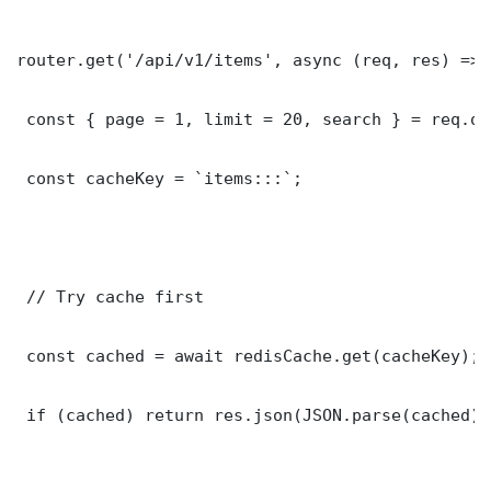
router.get('/api/v1/items', async (req, res) => {
 const { page = 1, limit = 20, search } = req.que
 const cacheKey = `items:::`;

 // Try cache first

 const cached = await redisCache.get(cacheKey);

 if (cached) return res.json(JSON.parse(cached));