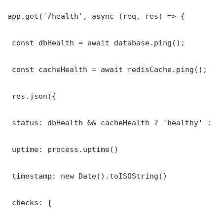
app.get('/health', async (req, res) => {

 const dbHealth = await database.ping();

 const cacheHealth = await redisCache.ping();

 res.json({

 status: dbHealth && cacheHealth ? 'healthy' : '
 uptime: process.uptime()

 timestamp: new Date().toISOString()

 checks: {
