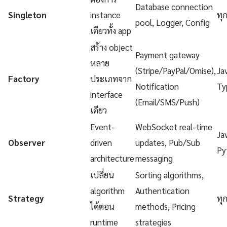
Database connection
Singleton
instance
ทุ
pool, Logger, Config
เดียวทั้ง app
สร้าง object
Payment gateway
หลาย
(Stripe/PayPal/Omise),
Ja
Factory
ประเภทจาก
Notification
Ty
interface
(Email/SMS/Push)
เดียว
Event-
WebSocket real-time
Ja
Observer
driven
updates, Pub/Sub
Py
architecture
messaging
เปลี่ยน
Sorting algorithms,
algorithm
Authentication
Strategy
ทุ
ได้ตอน
methods, Pricing
runtime
strategies