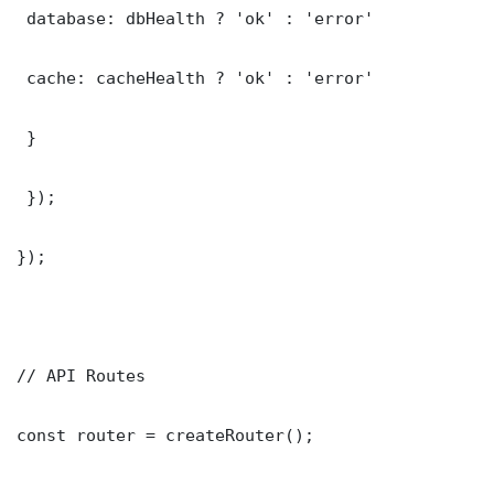
 database: dbHealth ? 'ok' : 'error'

 cache: cacheHealth ? 'ok' : 'error'

 }

 });

});

// API Routes

const router = createRouter();
