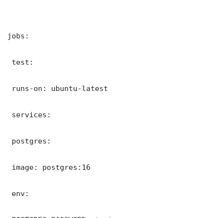
jobs:

 test:

 runs-on: ubuntu-latest

 services:

 postgres:

 image: postgres:16

 env:
