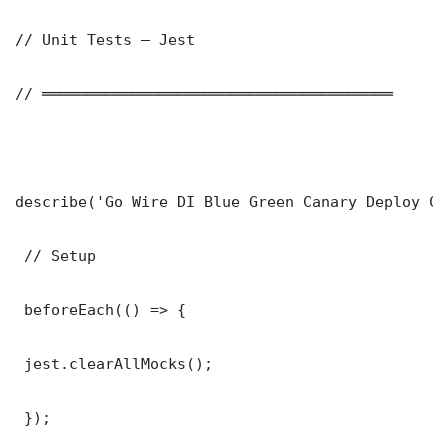
// Unit Tests — Jest

// ═══════════════════════════════════════

describe('Go Wire DI Blue Green Canary Deploy Co
 // Setup

 beforeEach(() => {

 jest.clearAllMocks();

 });
