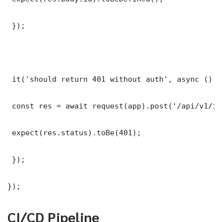
 });

 it('should return 401 without auth', async () =>
 const res = await request(app).post('/api/v1/it
 expect(res.status).toBe(401);

 });

});
CI/CD Pipeline