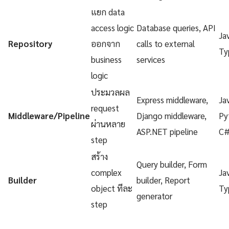
แยก data
access logic
Database queries, API
Ja
Repository
ออกจาก
calls to external
Ty
business
services
logic
ประมวลผล
Express middleware,
Ja
request
Middleware/Pipeline
Django middleware,
Py
ผ่านหลาย
ASP.NET pipeline
C
step
สร้าง
Query builder, Form
complex
Ja
Builder
builder, Report
object ทีละ
Ty
generator
step