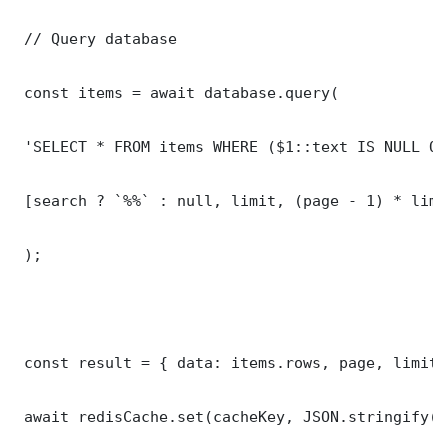
 // Query database

 const items = await database.query(

 'SELECT * FROM items WHERE ($1::text IS NULL OR
 [search ? `%%` : null, limit, (page - 1) * limit
 );

 const result = { data: items.rows, page, limit,
 await redisCache.set(cacheKey, JSON.stringify(r