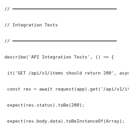
// ═══════════════════════════════════════

// Integration Tests

// ═══════════════════════════════════════

describe('API Integration Tests', () => {

 it('GET /api/v1/items should return 200', async
 const res = await request(app).get('/api/v1/item
 expect(res.status).toBe(200);

 expect(res.body.data).toBeInstanceOf(Array);
