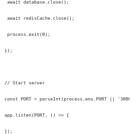
 await database.close();

 await redisCache.close();

 process.exit(0);

});

// Start server

const PORT = parseInt(process.env.PORT || '3000')
app.listen(PORT, () => {

});