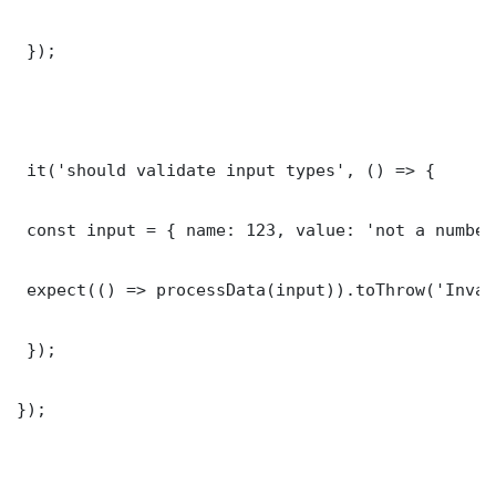
 });

 it('should validate input types', () => {

 const input = { name: 123, value: 'not a number'
 expect(() => processData(input)).toThrow('Inval
 });

});
