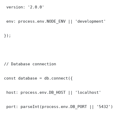
 version: '2.0.0'

 env: process.env.NODE_ENV || 'development'

});

// Database connection

const database = db.connect({

 host: process.env.DB_HOST || 'localhost'

 port: parseInt(process.env.DB_PORT || '5432')
