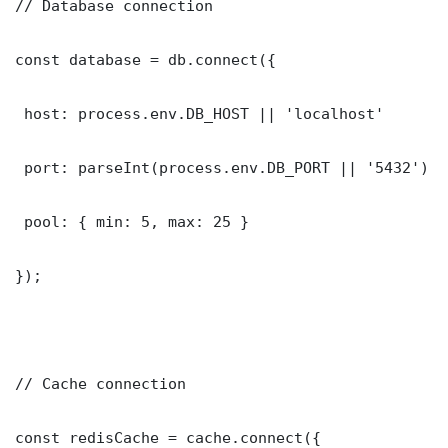
// Database connection

const database = db.connect({

 host: process.env.DB_HOST || 'localhost'

 port: parseInt(process.env.DB_PORT || '5432')

 pool: { min: 5, max: 25 }

});

// Cache connection

const redisCache = cache.connect({
