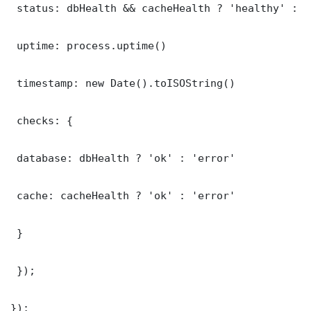
 status: dbHealth && cacheHealth ? 'healthy' : '
 uptime: process.uptime()

 timestamp: new Date().toISOString()

 checks: {

 database: dbHealth ? 'ok' : 'error'

 cache: cacheHealth ? 'ok' : 'error'

 }

 });

});
