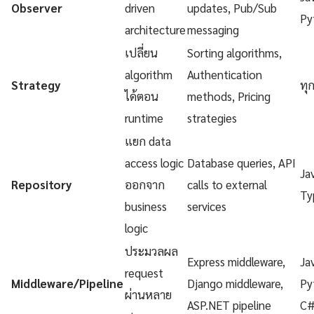
Observer
driven
updates, Pub/Sub
Py
architecture
messaging
เปลี่ยน
Sorting algorithms,
algorithm
Authentication
Strategy
ทุ
ได้ตอน
methods, Pricing
runtime
strategies
แยก data
access logic
Database queries, API
Ja
Repository
ออกจาก
calls to external
Ty
business
services
logic
ประมวลผล
Express middleware,
Ja
request
Middleware/Pipeline
Django middleware,
Py
ผ่านหลาย
ASP.NET pipeline
C