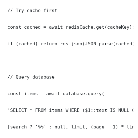
 // Try cache first

 const cached = await redisCache.get(cacheKey);

 if (cached) return res.json(JSON.parse(cached));
 // Query database

 const items = await database.query(

 'SELECT * FROM items WHERE ($1::text IS NULL OR
 [search ? `%%` : null, limit, (page - 1) * limit