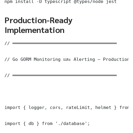
npm install -D typescript @types/node jest
Production-Ready
Implementation
// ═══════════════════════════════════════

// Go GORM Monitoring และ Alerting — Production 
// ═══════════════════════════════════════

import { logger, cors, rateLimit, helmet } from 
import { db } from './database';
