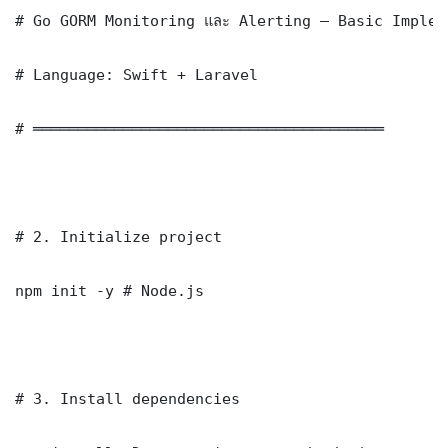
# Go GORM Monitoring และ Alerting — Basic Impleme
# Language: Swift + Laravel

# ═══════════════════════════════════════

# 2. Initialize project

npm init -y # Node.js

# 3. Install dependencies
