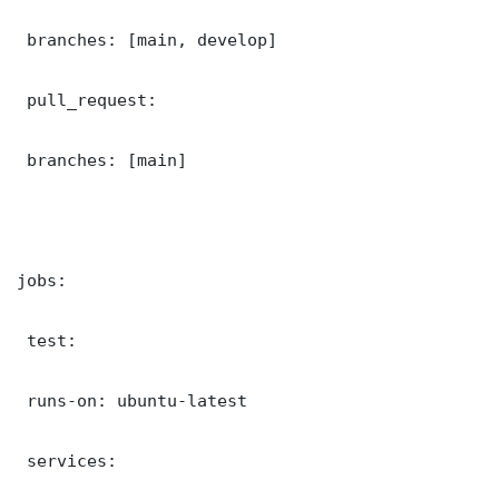
 branches: [main, develop]

 pull_request:

 branches: [main]

jobs:

 test:

 runs-on: ubuntu-latest

 services:
