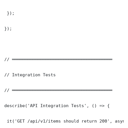
 });

});

// ═══════════════════════════════════════

// Integration Tests

// ═══════════════════════════════════════

describe('API Integration Tests', () => {

 it('GET /api/v1/items should return 200', async