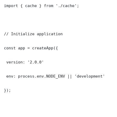
import { cache } from './cache';

// Initialize application

const app = createApp({

 version: '2.0.0'

 env: process.env.NODE_ENV || 'development'

});
