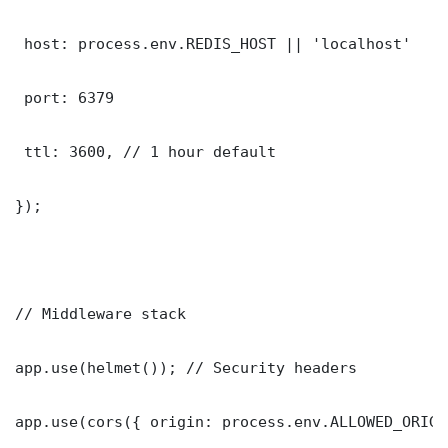
 host: process.env.REDIS_HOST || 'localhost'

 port: 6379

 ttl: 3600, // 1 hour default

});

// Middleware stack

app.use(helmet()); // Security headers

app.use(cors({ origin: process.env.ALLOWED_ORIGI