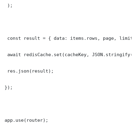
 );

 const result = { data: items.rows, page, limit,
 await redisCache.set(cacheKey, JSON.stringify(r
 res.json(result);

});

app.use(router);
