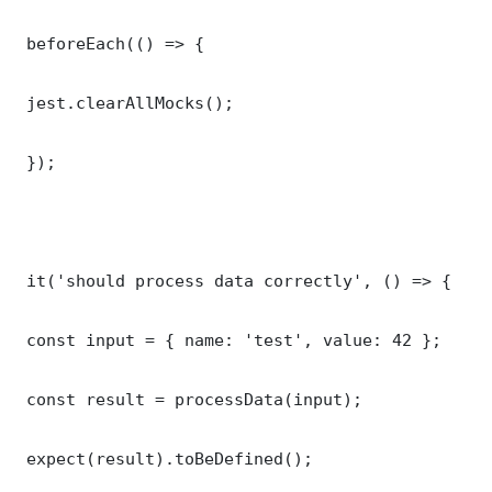
 beforeEach(() => {

 jest.clearAllMocks();

 });

 it('should process data correctly', () => {

 const input = { name: 'test', value: 42 };

 const result = processData(input);

 expect(result).toBeDefined();
