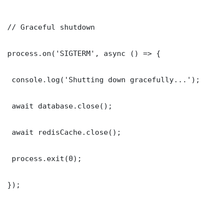
// Graceful shutdown

process.on('SIGTERM', async () => {

 console.log('Shutting down gracefully...');

 await database.close();

 await redisCache.close();

 process.exit(0);

});
