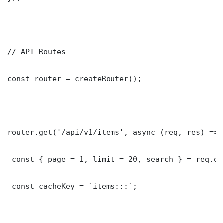
// API Routes

const router = createRouter();

router.get('/api/v1/items', async (req, res) => {
 const { page = 1, limit = 20, search } = req.que
 const cacheKey = `items:::`;
