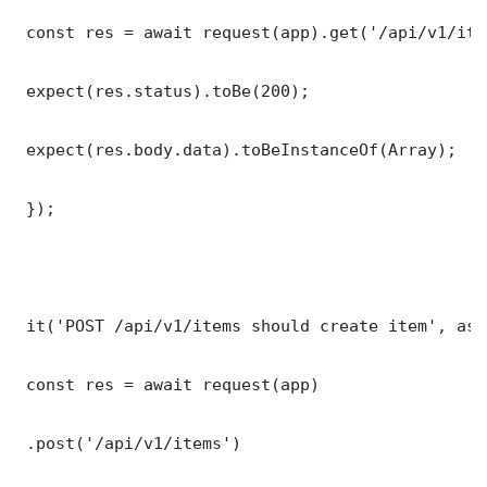
 const res = await request(app).get('/api/v1/item
 expect(res.status).toBe(200);

 expect(res.body.data).toBeInstanceOf(Array);

 });

 it('POST /api/v1/items should create item', asy
 const res = await request(app)

 .post('/api/v1/items')
