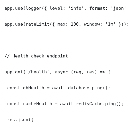
app.use(logger({ level: 'info', format: 'json' })
app.use(rateLimit({ max: 100, window: '1m' }));

// Health check endpoint

app.get('/health', async (req, res) => {

 const dbHealth = await database.ping();

 const cacheHealth = await redisCache.ping();

 res.json({
