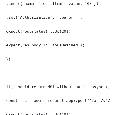
 .send({ name: 'Test Item', value: 100 })

 .set('Authorization', `Bearer `);

 expect(res.status).toBe(201);

 expect(res.body.id).toBeDefined();

 });

 it('should return 401 without auth', async () =>
 const res = await request(app).post('/api/v1/it
 expect(res.status).toBe(401);
