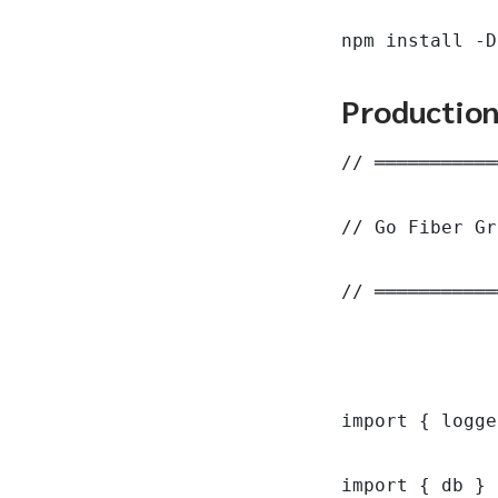
npm install -D
Productio
// ═══════════
// Go Fiber Gr
// ═══════════
import { logge
import { db } 