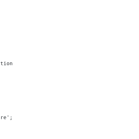
tion

re';
