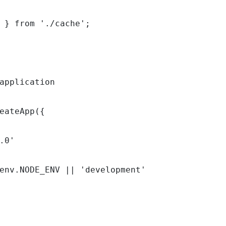
 } from './cache';

application

eateApp({

.0'

env.NODE_ENV || 'development'
