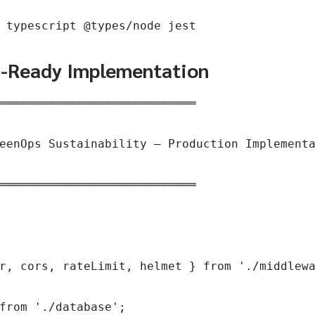
 typescript @types/node jest
n-Ready Implementation
════════════════════════════

eenOps Sustainability — Production Implementa
════════════════════════════

r, cors, rateLimit, helmet } from './middlewa
from './database';
