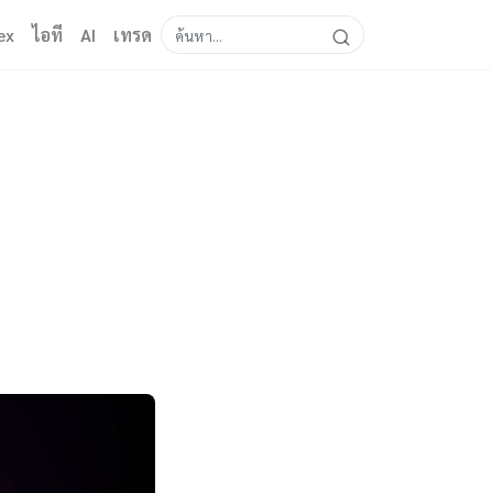
ex
ไอที
AI
เทรด