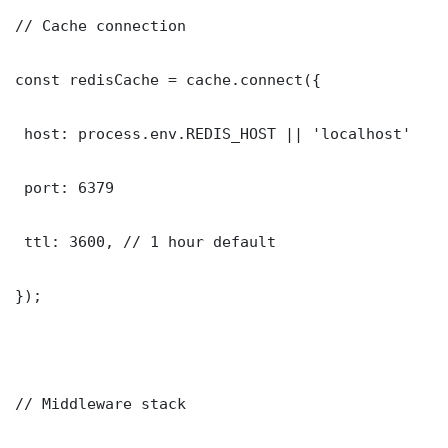
// Cache connection

const redisCache = cache.connect({

 host: process.env.REDIS_HOST || 'localhost'

 port: 6379

 ttl: 3600, // 1 hour default

});

// Middleware stack
