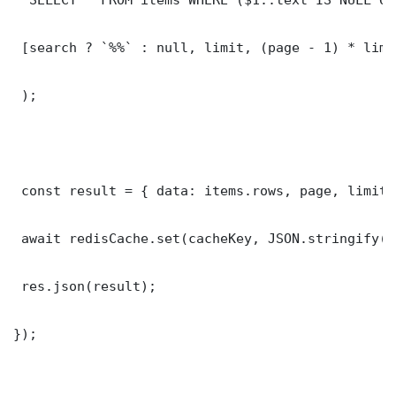
 [search ? `%%` : null, limit, (page - 1) * limit
 );

 const result = { data: items.rows, page, limit,
 await redisCache.set(cacheKey, JSON.stringify(r
 res.json(result);

});
