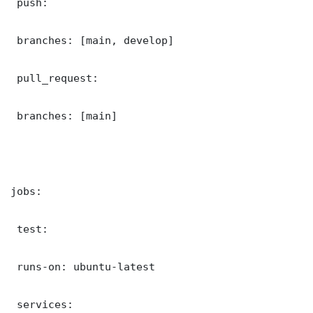
 push:

 branches: [main, develop]

 pull_request:

 branches: [main]

jobs:

 test:

 runs-on: ubuntu-latest

 services:
