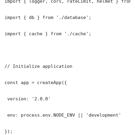
import { logger, cors, rateLimit, helmet } from 
import { db } from './database';

import { cache } from './cache';

// Initialize application

const app = createApp({

 version: '2.0.0'

 env: process.env.NODE_ENV || 'development'

});
