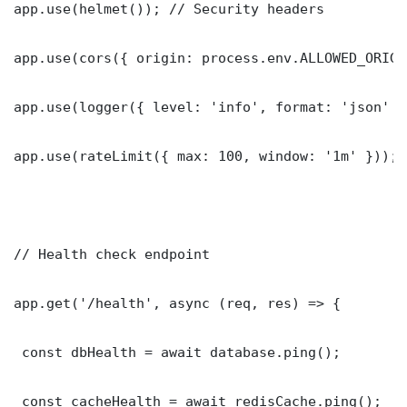
app.use(helmet()); // Security headers

app.use(cors({ origin: process.env.ALLOWED_ORIGI
app.use(logger({ level: 'info', format: 'json' })
app.use(rateLimit({ max: 100, window: '1m' }));

// Health check endpoint

app.get('/health', async (req, res) => {

 const dbHealth = await database.ping();

 const cacheHealth = await redisCache.ping();
