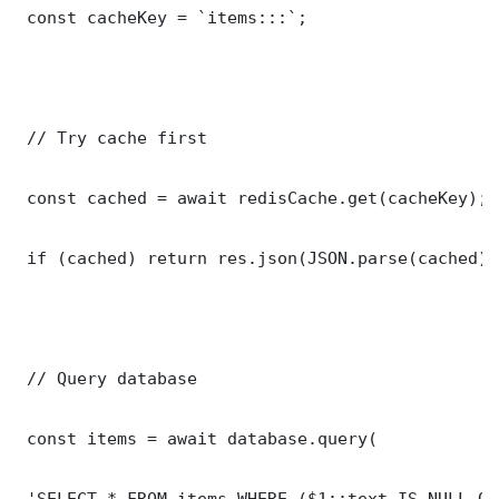
 const cacheKey = `items:::`;

 // Try cache first

 const cached = await redisCache.get(cacheKey);

 if (cached) return res.json(JSON.parse(cached));
 // Query database

 const items = await database.query(

 'SELECT * FROM items WHERE ($1::text IS NULL OR