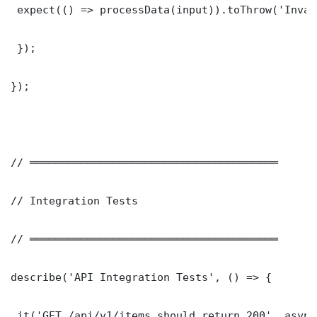
 expect(() => processData(input)).toThrow('Inval
 });

});

// ═══════════════════════════════════════

// Integration Tests

// ═══════════════════════════════════════

describe('API Integration Tests', () => {

 it('GET /api/v1/items should return 200', async