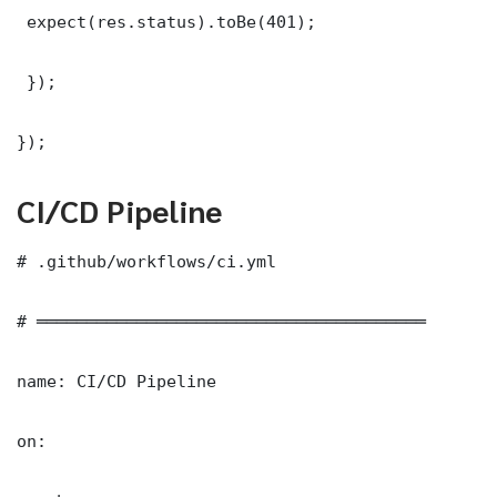
 expect(res.status).toBe(401);

 });

});
CI/CD Pipeline
# .github/workflows/ci.yml

# ═══════════════════════════════════════

name: CI/CD Pipeline

on:
