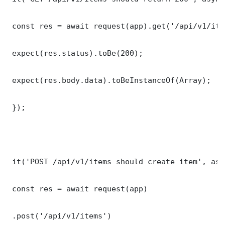
 const res = await request(app).get('/api/v1/item
 expect(res.status).toBe(200);

 expect(res.body.data).toBeInstanceOf(Array);

 });

 it('POST /api/v1/items should create item', asy
 const res = await request(app)

 .post('/api/v1/items')
