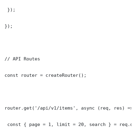
 });

});

// API Routes

const router = createRouter();

router.get('/api/v1/items', async (req, res) => {
 const { page = 1, limit = 20, search } = req.que