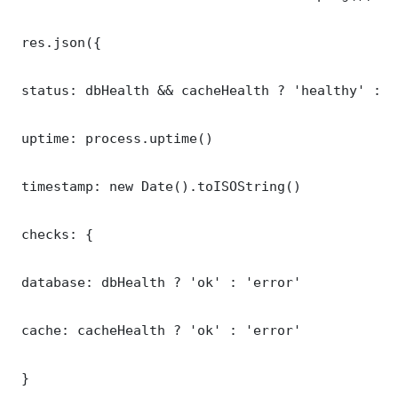
 res.json({

 status: dbHealth && cacheHealth ? 'healthy' : '
 uptime: process.uptime()

 timestamp: new Date().toISOString()

 checks: {

 database: dbHealth ? 'ok' : 'error'

 cache: cacheHealth ? 'ok' : 'error'

 }
