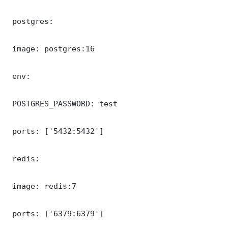
 postgres:

 image: postgres:16

 env:

 POSTGRES_PASSWORD: test

 ports: ['5432:5432']

 redis:

 image: redis:7

 ports: ['6379:6379']
