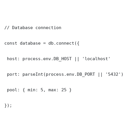
// Database connection

const database = db.connect({

 host: process.env.DB_HOST || 'localhost'

 port: parseInt(process.env.DB_PORT || '5432')

 pool: { min: 5, max: 25 }

});
