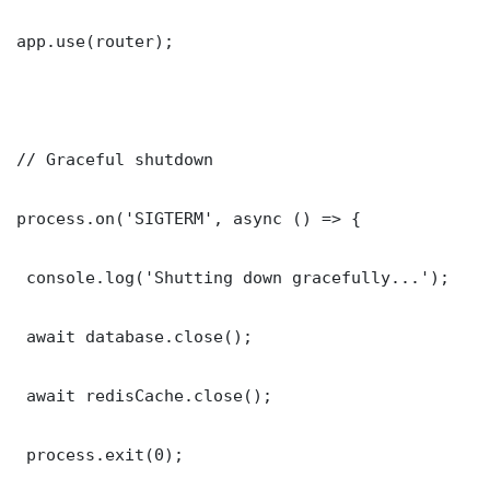
app.use(router);

// Graceful shutdown

process.on('SIGTERM', async () => {

 console.log('Shutting down gracefully...');

 await database.close();

 await redisCache.close();

 process.exit(0);
