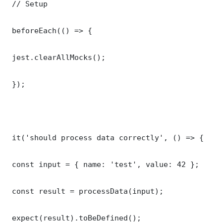
 // Setup

 beforeEach(() => {

 jest.clearAllMocks();

 });

 it('should process data correctly', () => {

 const input = { name: 'test', value: 42 };

 const result = processData(input);

 expect(result).toBeDefined();
