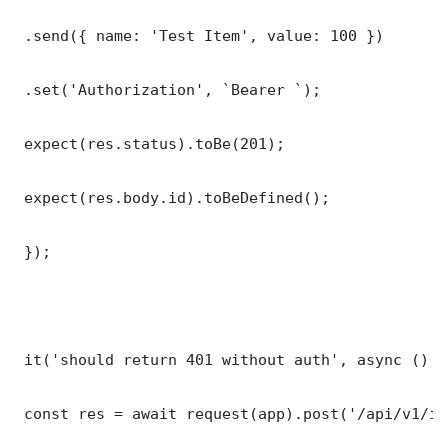
 .send({ name: 'Test Item', value: 100 })

 .set('Authorization', `Bearer `);

 expect(res.status).toBe(201);

 expect(res.body.id).toBeDefined();

 });

 it('should return 401 without auth', async () =>
 const res = await request(app).post('/api/v1/it