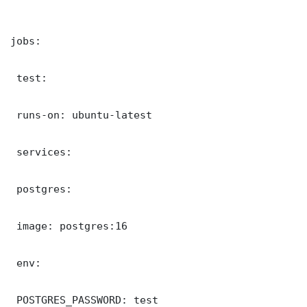
jobs:

 test:

 runs-on: ubuntu-latest

 services:

 postgres:

 image: postgres:16

 env:

 POSTGRES_PASSWORD: test
