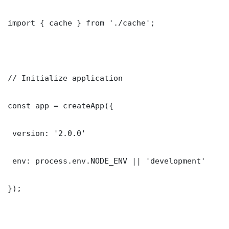
import { cache } from './cache';

// Initialize application

const app = createApp({

 version: '2.0.0'

 env: process.env.NODE_ENV || 'development'

});
