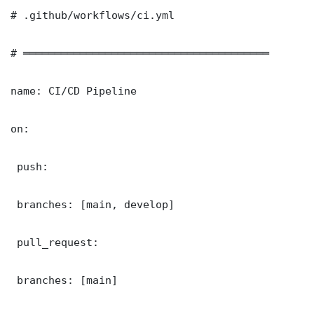
# .github/workflows/ci.yml

# ═══════════════════════════════════════

name: CI/CD Pipeline

on:

 push:

 branches: [main, develop]

 pull_request:

 branches: [main]
