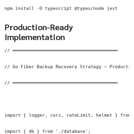
npm install -D typescript @types/node jest
Production-Ready
Implementation
// ═══════════════════════════════════════

// Go Fiber Backup Recovery Strategy — Productio
// ═══════════════════════════════════════

import { logger, cors, rateLimit, helmet } from 
import { db } from './database';
