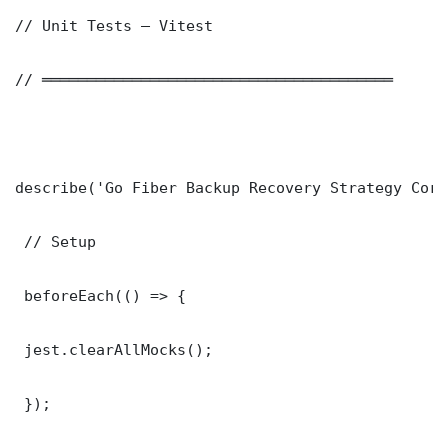
// Unit Tests — Vitest

// ═══════════════════════════════════════

describe('Go Fiber Backup Recovery Strategy Core
 // Setup

 beforeEach(() => {

 jest.clearAllMocks();

 });
