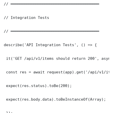
// ═══════════════════════════════════════

// Integration Tests

// ═══════════════════════════════════════

describe('API Integration Tests', () => {

 it('GET /api/v1/items should return 200', async
 const res = await request(app).get('/api/v1/item
 expect(res.status).toBe(200);

 expect(res.body.data).toBeInstanceOf(Array);

 });
