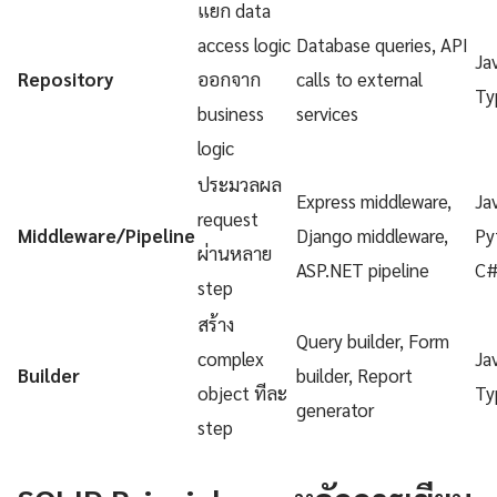
แยก data
access logic
Database queries, API
Ja
Repository
ออกจาก
calls to external
Ty
business
services
logic
ประมวลผล
Express middleware,
Ja
request
Middleware/Pipeline
Django middleware,
Py
ผ่านหลาย
ASP.NET pipeline
C
step
สร้าง
Query builder, Form
complex
Ja
Builder
builder, Report
object ทีละ
Ty
generator
step