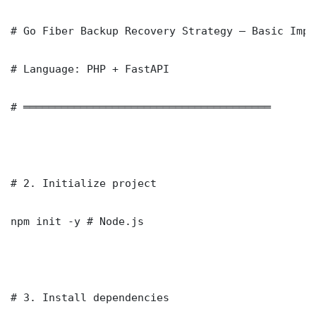
# Go Fiber Backup Recovery Strategy — Basic Impl
# Language: PHP + FastAPI

# ═══════════════════════════════════════

# 2. Initialize project

npm init -y # Node.js

# 3. Install dependencies
