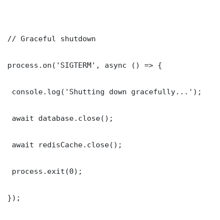
// Graceful shutdown

process.on('SIGTERM', async () => {

 console.log('Shutting down gracefully...');

 await database.close();

 await redisCache.close();

 process.exit(0);

});
