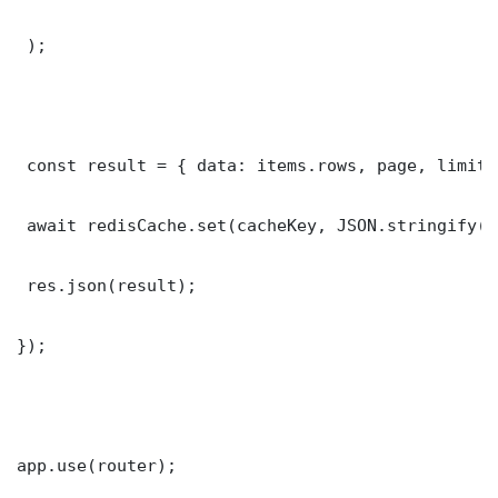
 );

 const result = { data: items.rows, page, limit,
 await redisCache.set(cacheKey, JSON.stringify(r
 res.json(result);

});

app.use(router);
