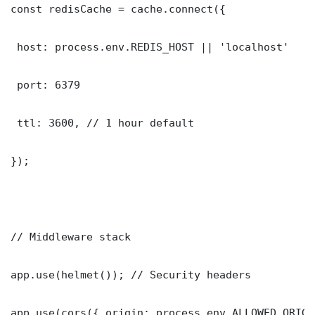
const redisCache = cache.connect({

 host: process.env.REDIS_HOST || 'localhost'

 port: 6379

 ttl: 3600, // 1 hour default

});

// Middleware stack

app.use(helmet()); // Security headers

app.use(cors({ origin: process.env.ALLOWED_ORIGI