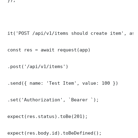
 it('POST /api/v1/items should create item', asy
 const res = await request(app)

 .post('/api/v1/items')

 .send({ name: 'Test Item', value: 100 })

 .set('Authorization', `Bearer `);

 expect(res.status).toBe(201);

 expect(res.body.id).toBeDefined();
