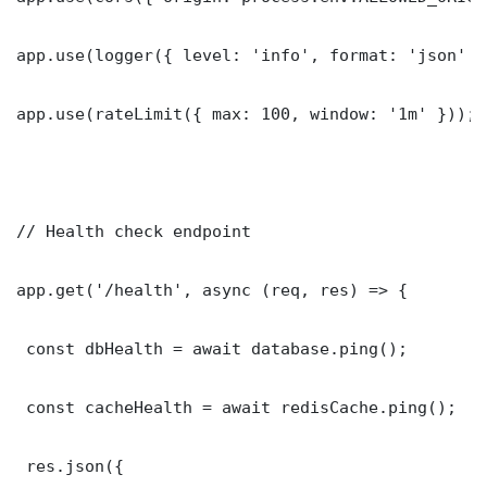
app.use(logger({ level: 'info', format: 'json' })
app.use(rateLimit({ max: 100, window: '1m' }));

// Health check endpoint

app.get('/health', async (req, res) => {

 const dbHealth = await database.ping();

 const cacheHealth = await redisCache.ping();

 res.json({
