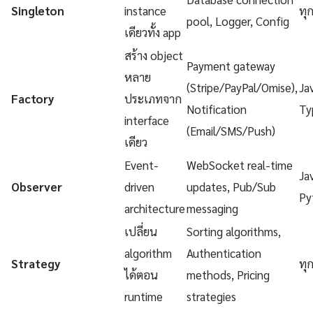
Singleton
instance
ทุ
pool, Logger, Config
เดียวทั้ง app
สร้าง object
Payment gateway
หลาย
(Stripe/PayPal/Omise),
Ja
Factory
ประเภทจาก
Notification
Ty
interface
(Email/SMS/Push)
เดียว
Event-
WebSocket real-time
Ja
Observer
driven
updates, Pub/Sub
Py
architecture
messaging
เปลี่ยน
Sorting algorithms,
algorithm
Authentication
Strategy
ทุ
ได้ตอน
methods, Pricing
runtime
strategies