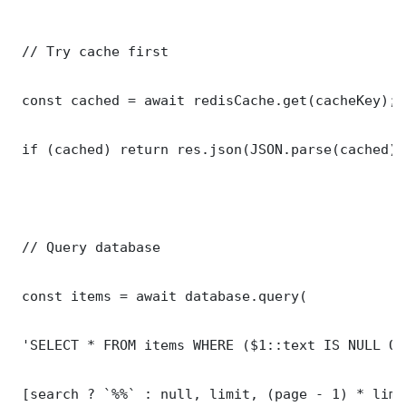
 // Try cache first

 const cached = await redisCache.get(cacheKey);

 if (cached) return res.json(JSON.parse(cached));
 // Query database

 const items = await database.query(

 'SELECT * FROM items WHERE ($1::text IS NULL OR
 [search ? `%%` : null, limit, (page - 1) * limit