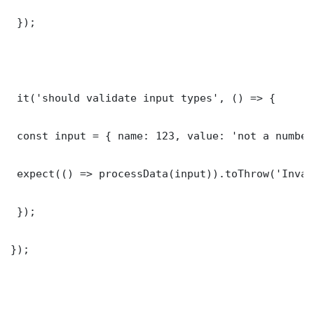
 });

 it('should validate input types', () => {

 const input = { name: 123, value: 'not a number'
 expect(() => processData(input)).toThrow('Inval
 });

});
