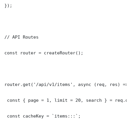
});

// API Routes

const router = createRouter();

router.get('/api/v1/items', async (req, res) => {
 const { page = 1, limit = 20, search } = req.que
 const cacheKey = `items:::`;
