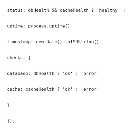
 status: dbHealth && cacheHealth ? 'healthy' : '
 uptime: process.uptime()

 timestamp: new Date().toISOString()

 checks: {

 database: dbHealth ? 'ok' : 'error'

 cache: cacheHealth ? 'ok' : 'error'

 }

 });
