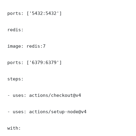
 ports: ['5432:5432']

 redis:

 image: redis:7

 ports: ['6379:6379']

 steps:

 - uses: actions/checkout@v4

 - uses: actions/setup-node@v4

 with:
