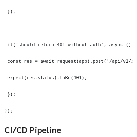
 });

 it('should return 401 without auth', async () =>
 const res = await request(app).post('/api/v1/it
 expect(res.status).toBe(401);

 });

});
CI/CD Pipeline