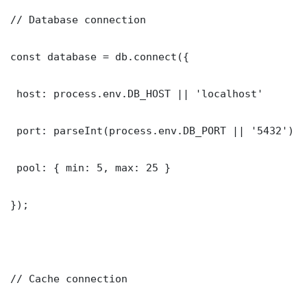
// Database connection

const database = db.connect({

 host: process.env.DB_HOST || 'localhost'

 port: parseInt(process.env.DB_PORT || '5432')

 pool: { min: 5, max: 25 }

});

// Cache connection
