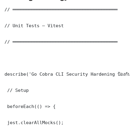
// ═══════════════════════════════════════

// Unit Tests — Vitest

// ═══════════════════════════════════════

describe('Go Cobra CLI Security Hardening ป้องกันแ
 // Setup

 beforeEach(() => {

 jest.clearAllMocks();
