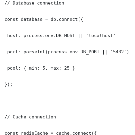
// Database connection

const database = db.connect({

 host: process.env.DB_HOST || 'localhost'

 port: parseInt(process.env.DB_PORT || '5432')

 pool: { min: 5, max: 25 }

});

// Cache connection

const redisCache = cache.connect({
