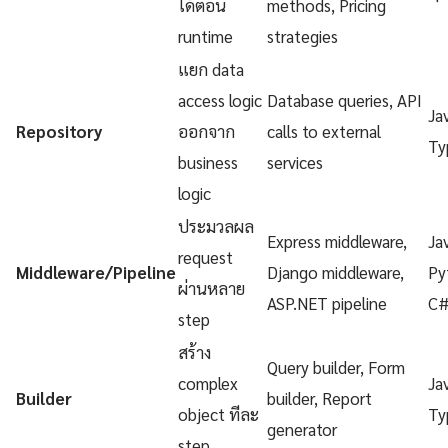
ได้ตอน
methods, Pricing
runtime
strategies
แยก data
access logic
Database queries, API
Ja
Repository
ออกจาก
calls to external
Ty
business
services
logic
ประมวลผล
Express middleware,
Ja
request
Middleware/Pipeline
Django middleware,
Py
ผ่านหลาย
ASP.NET pipeline
C
step
สร้าง
Query builder, Form
complex
Ja
Builder
builder, Report
object ทีละ
Ty
generator
step