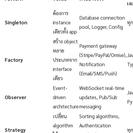
เห
ต้องการ
Database connection
Singleton
instance
ทุ
pool, Logger, Config
เดียวทั้ง app
สร้าง object
Payment gateway
หลาย
(Stripe/PayPal/Omise),
Ja
Factory
ประเภทจาก
Notification
Ty
interface
(Email/SMS/Push)
เดียว
Event-
WebSocket real-time
Ja
Observer
driven
updates, Pub/Sub
Py
architecture
messaging
เปลี่ยน
Sorting algorithms,
algorithm
Authentication
Strategy
ทุ