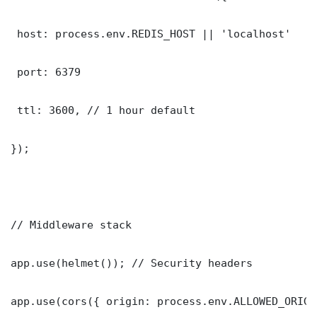
 host: process.env.REDIS_HOST || 'localhost'

 port: 6379

 ttl: 3600, // 1 hour default

});

// Middleware stack

app.use(helmet()); // Security headers

app.use(cors({ origin: process.env.ALLOWED_ORIGI