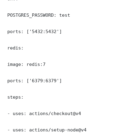
 POSTGRES_PASSWORD: test

 ports: ['5432:5432']

 redis:

 image: redis:7

 ports: ['6379:6379']

 steps:

 - uses: actions/checkout@v4

 - uses: actions/setup-node@v4
