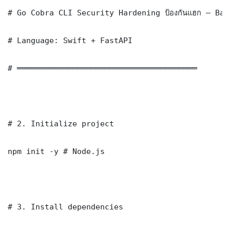
# Go Cobra CLI Security Hardening ป้องกันแฮก — Bas
# Language: Swift + FastAPI

# ═══════════════════════════════════════

# 2. Initialize project

npm init -y # Node.js

# 3. Install dependencies
