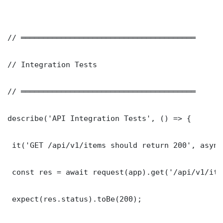
// ═══════════════════════════════════════

// Integration Tests

// ═══════════════════════════════════════

describe('API Integration Tests', () => {

 it('GET /api/v1/items should return 200', async
 const res = await request(app).get('/api/v1/item
 expect(res.status).toBe(200);
