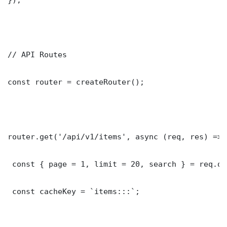
// API Routes

const router = createRouter();

router.get('/api/v1/items', async (req, res) => {
 const { page = 1, limit = 20, search } = req.que
 const cacheKey = `items:::`;
