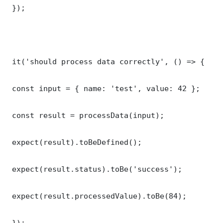
 });

 it('should process data correctly', () => {

 const input = { name: 'test', value: 42 };

 const result = processData(input);

 expect(result).toBeDefined();

 expect(result.status).toBe('success');

 expect(result.processedValue).toBe(84);

 });
