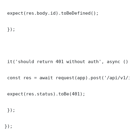
 expect(res.body.id).toBeDefined();

 });

 it('should return 401 without auth', async () =>
 const res = await request(app).post('/api/v1/it
 expect(res.status).toBe(401);

 });

});