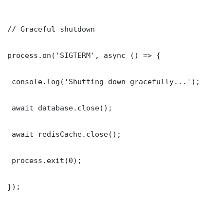
// Graceful shutdown

process.on('SIGTERM', async () => {

 console.log('Shutting down gracefully...');

 await database.close();

 await redisCache.close();

 process.exit(0);

});
