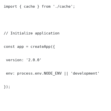
import { cache } from './cache';

// Initialize application

const app = createApp({

 version: '2.0.0'

 env: process.env.NODE_ENV || 'development'

});
