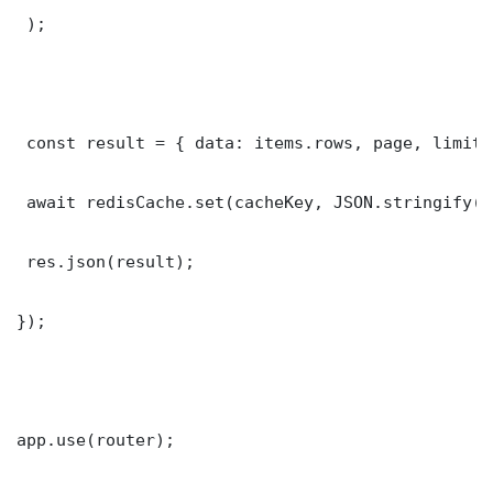
 );

 const result = { data: items.rows, page, limit,
 await redisCache.set(cacheKey, JSON.stringify(r
 res.json(result);

});

app.use(router);
