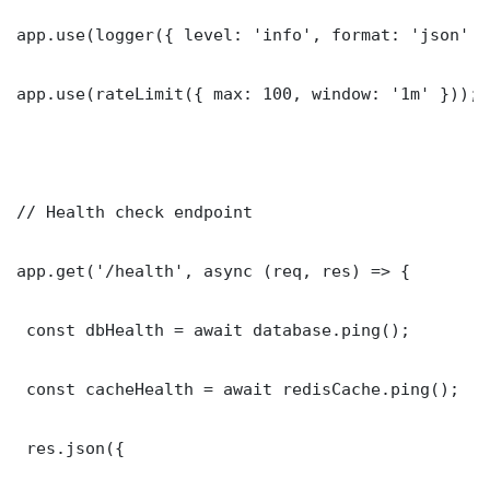
app.use(logger({ level: 'info', format: 'json' })
app.use(rateLimit({ max: 100, window: '1m' }));

// Health check endpoint

app.get('/health', async (req, res) => {

 const dbHealth = await database.ping();

 const cacheHealth = await redisCache.ping();

 res.json({
