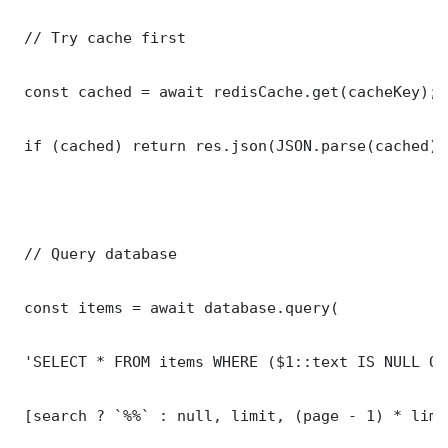
 // Try cache first

 const cached = await redisCache.get(cacheKey);

 if (cached) return res.json(JSON.parse(cached));
 // Query database

 const items = await database.query(

 'SELECT * FROM items WHERE ($1::text IS NULL OR
 [search ? `%%` : null, limit, (page - 1) * limit