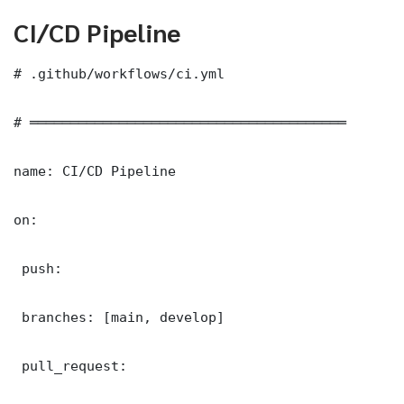
CI/CD Pipeline
# .github/workflows/ci.yml

# ═══════════════════════════════════════

name: CI/CD Pipeline

on:

 push:

 branches: [main, develop]

 pull_request:
