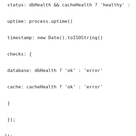
 status: dbHealth && cacheHealth ? 'healthy' : '
 uptime: process.uptime()

 timestamp: new Date().toISOString()

 checks: {

 database: dbHealth ? 'ok' : 'error'

 cache: cacheHealth ? 'ok' : 'error'

 }

 });

});
