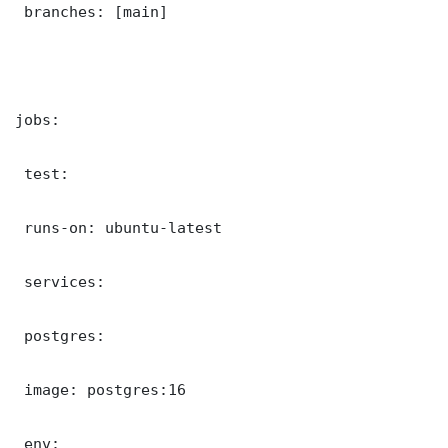
 branches: [main]

jobs:

 test:

 runs-on: ubuntu-latest

 services:

 postgres:

 image: postgres:16

 env:
