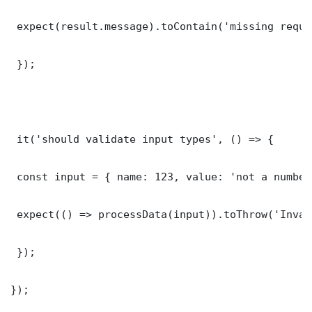
 expect(result.message).toContain('missing requi
 });

 it('should validate input types', () => {

 const input = { name: 123, value: 'not a number'
 expect(() => processData(input)).toThrow('Inval
 });

});
