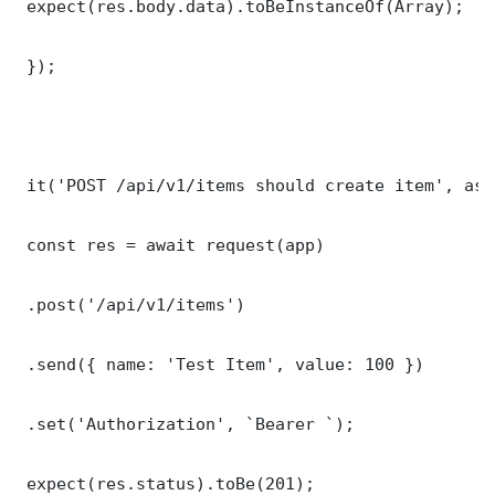
 expect(res.body.data).toBeInstanceOf(Array);

 });

 it('POST /api/v1/items should create item', asy
 const res = await request(app)

 .post('/api/v1/items')

 .send({ name: 'Test Item', value: 100 })

 .set('Authorization', `Bearer `);

 expect(res.status).toBe(201);
