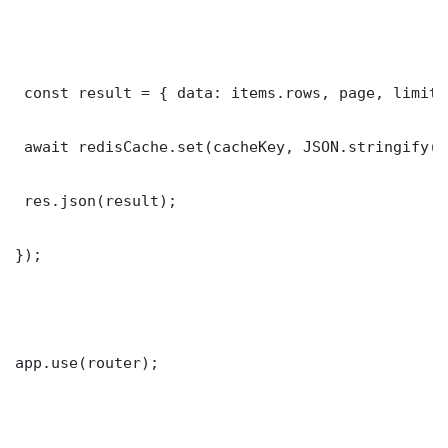
 const result = { data: items.rows, page, limit,
 await redisCache.set(cacheKey, JSON.stringify(r
 res.json(result);

});

app.use(router);
