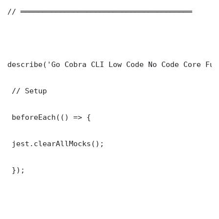
// ═══════════════════════════════════════

describe('Go Cobra CLI Low Code No Code Core Fun
 // Setup

 beforeEach(() => {

 jest.clearAllMocks();

 });
