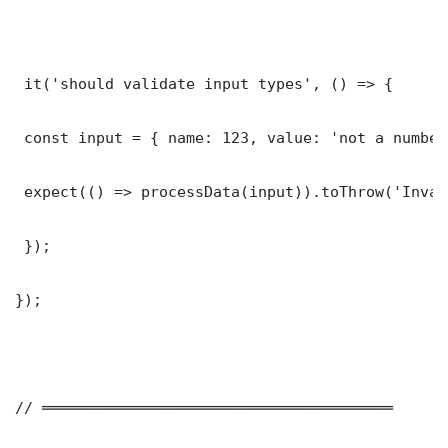
 it('should validate input types', () => {

 const input = { name: 123, value: 'not a number'
 expect(() => processData(input)).toThrow('Inval
 });

});

// ═══════════════════════════════════════
