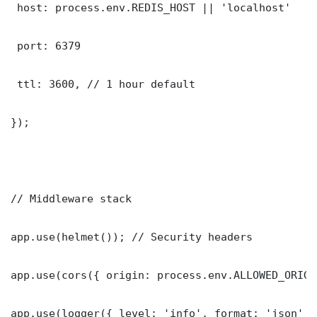
 host: process.env.REDIS_HOST || 'localhost'

 port: 6379

 ttl: 3600, // 1 hour default

});

// Middleware stack

app.use(helmet()); // Security headers

app.use(cors({ origin: process.env.ALLOWED_ORIGI
app.use(logger({ level: 'info', format: 'json' })