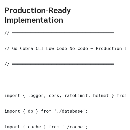
Production-Ready
Implementation
// ═══════════════════════════════════════

// Go Cobra CLI Low Code No Code — Production Im
// ═══════════════════════════════════════

import { logger, cors, rateLimit, helmet } from 
import { db } from './database';

import { cache } from './cache';
