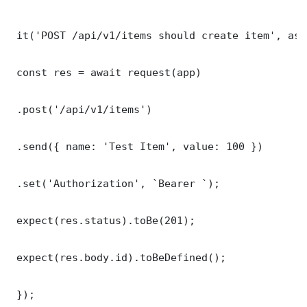
 it('POST /api/v1/items should create item', asy
 const res = await request(app)

 .post('/api/v1/items')

 .send({ name: 'Test Item', value: 100 })

 .set('Authorization', `Bearer `);

 expect(res.status).toBe(201);

 expect(res.body.id).toBeDefined();

 });
