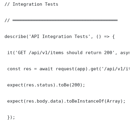
// Integration Tests

// ═══════════════════════════════════════

describe('API Integration Tests', () => {

 it('GET /api/v1/items should return 200', async
 const res = await request(app).get('/api/v1/item
 expect(res.status).toBe(200);

 expect(res.body.data).toBeInstanceOf(Array);

 });
