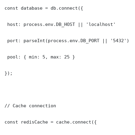
const database = db.connect({

 host: process.env.DB_HOST || 'localhost'

 port: parseInt(process.env.DB_PORT || '5432')

 pool: { min: 5, max: 25 }

});

// Cache connection

const redisCache = cache.connect({
