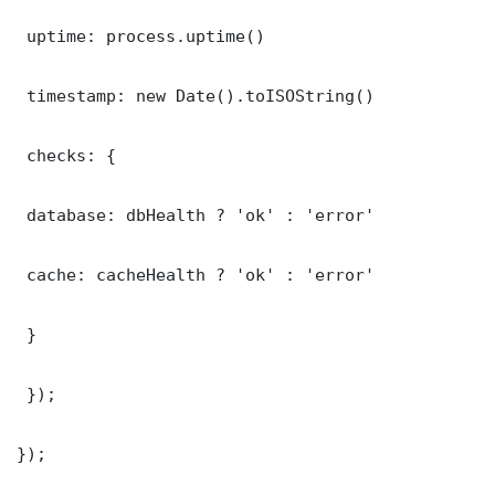
 uptime: process.uptime()

 timestamp: new Date().toISOString()

 checks: {

 database: dbHealth ? 'ok' : 'error'

 cache: cacheHealth ? 'ok' : 'error'

 }

 });

});
