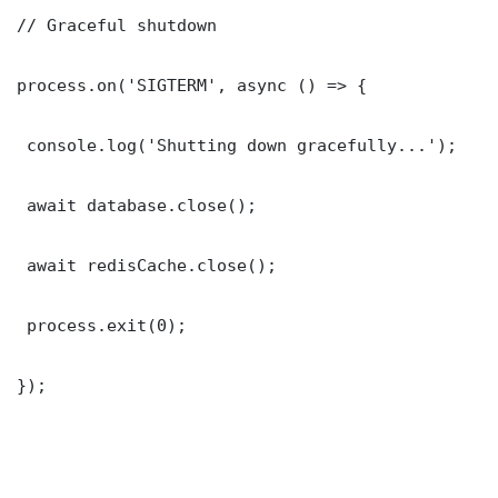
// Graceful shutdown

process.on('SIGTERM', async () => {

 console.log('Shutting down gracefully...');

 await database.close();

 await redisCache.close();

 process.exit(0);

});
