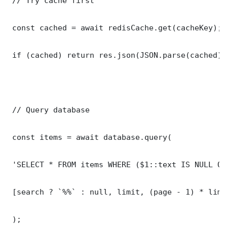
 // Try cache first

 const cached = await redisCache.get(cacheKey);

 if (cached) return res.json(JSON.parse(cached));
 // Query database

 const items = await database.query(

 'SELECT * FROM items WHERE ($1::text IS NULL OR
 [search ? `%%` : null, limit, (page - 1) * limit
 );
