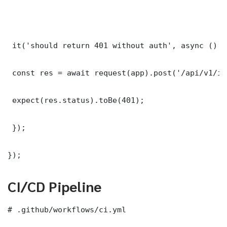
 it('should return 401 without auth', async () =>
 const res = await request(app).post('/api/v1/it
 expect(res.status).toBe(401);

 });

});
CI/CD Pipeline
# .github/workflows/ci.yml
