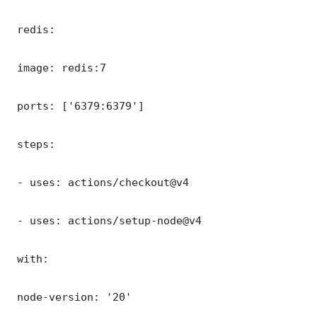
 redis:

 image: redis:7

 ports: ['6379:6379']

 steps:

 - uses: actions/checkout@v4

 - uses: actions/setup-node@v4

 with:

 node-version: '20'
