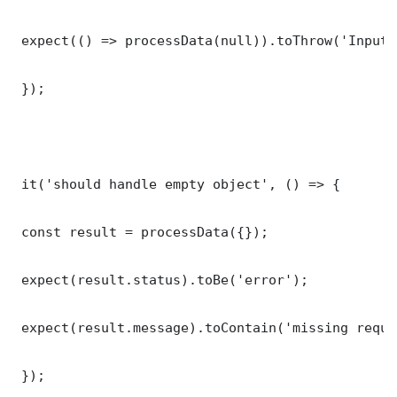
 expect(() => processData(null)).toThrow('Input 
 });

 it('should handle empty object', () => {

 const result = processData({});

 expect(result.status).toBe('error');

 expect(result.message).toContain('missing requi
 });
