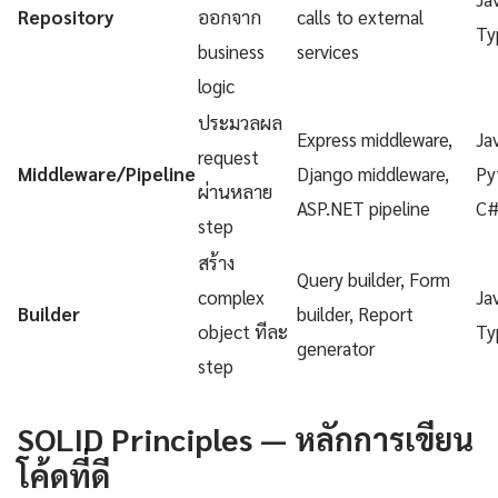
Repository
ออกจาก
calls to external
Ty
business
services
logic
ประมวลผล
Express middleware,
Ja
request
Middleware/Pipeline
Django middleware,
Py
ผ่านหลาย
ASP.NET pipeline
C
step
สร้าง
Query builder, Form
complex
Ja
Builder
builder, Report
object ทีละ
Ty
generator
step
SOLID Principles — หลักการเขียน
โค้ดที่ดี