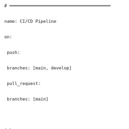
# ═══════════════════════════════════════

name: CI/CD Pipeline

on:

 push:

 branches: [main, develop]

 pull_request:

 branches: [main]
