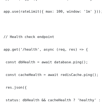
app.use(rateLimit({ max: 100, window: '1m' }));

// Health check endpoint

app.get('/health', async (req, res) => {

 const dbHealth = await database.ping();

 const cacheHealth = await redisCache.ping();

 res.json({

 status: dbHealth && cacheHealth ? 'healthy' : '