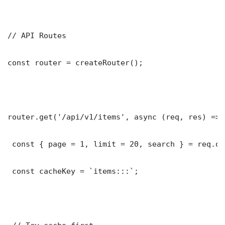
// API Routes

const router = createRouter();

router.get('/api/v1/items', async (req, res) => {
 const { page = 1, limit = 20, search } = req.que
 const cacheKey = `items:::`;
