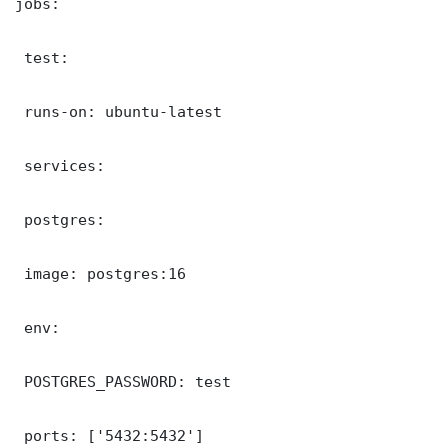
jobs:

 test:

 runs-on: ubuntu-latest

 services:

 postgres:

 image: postgres:16

 env:

 POSTGRES_PASSWORD: test

 ports: ['5432:5432']
