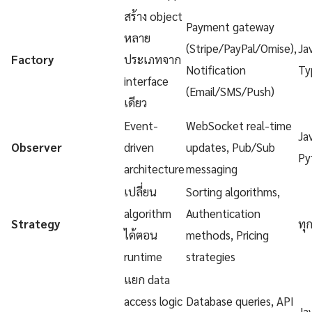
สร้าง object
Payment gateway
หลาย
(Stripe/PayPal/Omise),
Ja
Factory
ประเภทจาก
Notification
Ty
interface
(Email/SMS/Push)
เดียว
Event-
WebSocket real-time
Ja
Observer
driven
updates, Pub/Sub
Py
architecture
messaging
เปลี่ยน
Sorting algorithms,
algorithm
Authentication
Strategy
ทุ
ได้ตอน
methods, Pricing
runtime
strategies
แยก data
access logic
Database queries, API
Ja