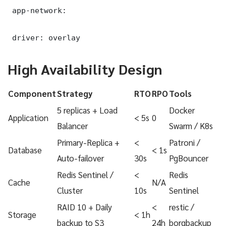
 app-network:

 driver: overlay
High Availability Design
Component
Strategy
RTO
RPO
Tools
5 replicas + Load
Docker
Application
< 5s
0
Balancer
Swarm / K8s
Primary-Replica +
<
Patroni /
Database
< 1s
Auto-failover
30s
PgBouncer
Redis Sentinel /
<
Redis
Cache
N/A
Cluster
10s
Sentinel
RAID 10 + Daily
<
restic /
Storage
< 1h
backup to S3
24h
borgbackup