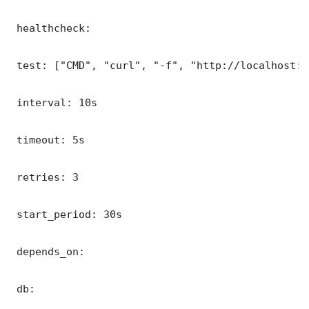
 healthcheck:

 test: ["CMD", "curl", "-f", "http://localhost:8
 interval: 10s

 timeout: 5s

 retries: 3

 start_period: 30s

 depends_on:

 db:
