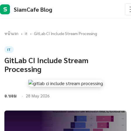
SiamCafe Blog
S
หน้าแรก
›
it
›
GitLab CI Include Stream Processing
IT
GitLab CI Include Stream
Processing
อ.บอม
28 May 2026