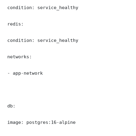
 condition: service_healthy

 redis:

 condition: service_healthy

 networks:

 - app-network

 db:

 image: postgres:16-alpine
