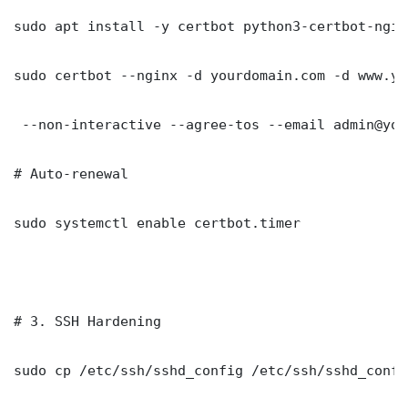
sudo apt install -y certbot python3-certbot-nginx
sudo certbot --nginx -d yourdomain.com -d www.yo
 --non-interactive --agree-tos --email admin@you
# Auto-renewal

sudo systemctl enable certbot.timer

# 3. SSH Hardening

sudo cp /etc/ssh/sshd_config /etc/ssh/sshd_config