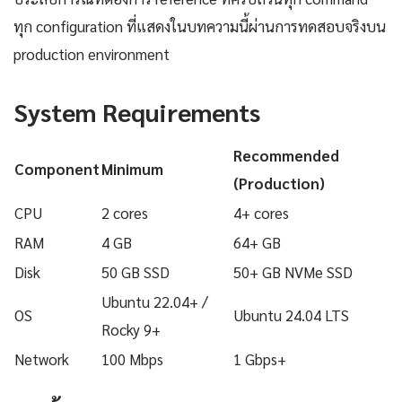
ทุก configuration ที่แสดงในบทความนี้ผ่านการทดสอบจริงบน
production environment
System Requirements
Recommended
Component
Minimum
(Production)
CPU
2 cores
4+ cores
RAM
4 GB
64+ GB
Disk
50 GB SSD
50+ GB NVMe SSD
Ubuntu 22.04+ /
OS
Ubuntu 24.04 LTS
Rocky 9+
Network
100 Mbps
1 Gbps+