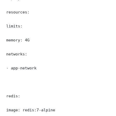
 resources:

 limits:

 memory: 4G

 networks:

 - app-network

 redis:

 image: redis:7-alpine
