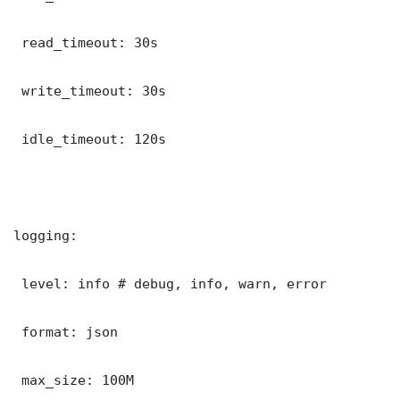
 read_timeout: 30s

 write_timeout: 30s

 idle_timeout: 120s

logging:

 level: info # debug, info, warn, error

 format: json

 max_size: 100M
