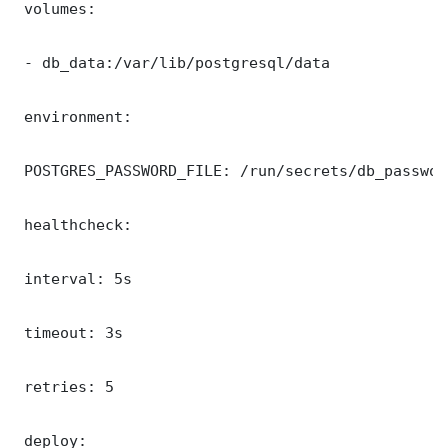
 volumes:

 - db_data:/var/lib/postgresql/data

 environment:

 POSTGRES_PASSWORD_FILE: /run/secrets/db_password
 healthcheck:

 interval: 5s

 timeout: 3s

 retries: 5

 deploy:
