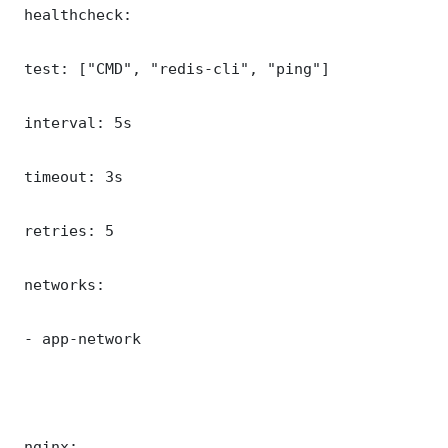
 healthcheck:

 test: ["CMD", "redis-cli", "ping"]

 interval: 5s

 timeout: 3s

 retries: 5

 networks:

 - app-network

 nginx:
