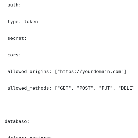
 auth:

 type: token

 secret: 

 cors:

 allowed_origins: ["https://yourdomain.com"]

 allowed_methods: ["GET", "POST", "PUT", "DELETE"
database:

 driver: postgres
