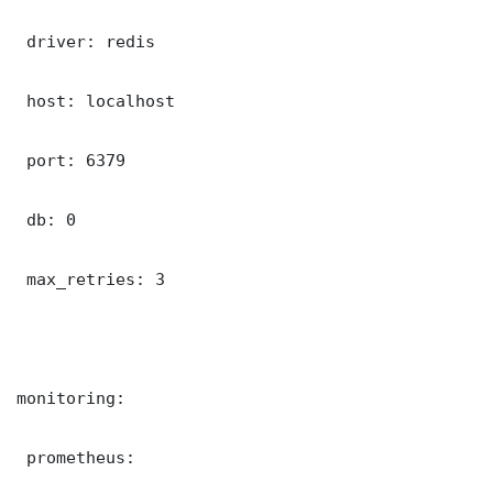
 driver: redis

 host: localhost

 port: 6379

 db: 0

 max_retries: 3

monitoring:

 prometheus:
