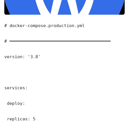
# docker-compose.production.yml

# ═══════════════════════════════════════

version: '3.8'

services:

 deploy:

 replicas: 5
