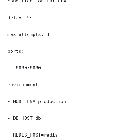
 condition: on-failure

 delay: 5s

 max_attempts: 3

 ports:

 - "8080:8080"

 environment:

 - NODE_ENV=production

 - DB_HOST=db

 - REDIS_HOST=redis
