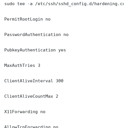
sudo tee -a /etc/ssh/sshd_config.d/hardening.con
PermitRootLogin no

PasswordAuthentication no

PubkeyAuthentication yes

MaxAuthTries 3

ClientAliveInterval 300

ClientAliveCountMax 2

X11Forwarding no

AllowTcpForwarding no
