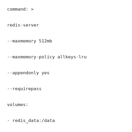
 command: >

 redis-server

 --maxmemory 512mb

 --maxmemory-policy allkeys-lru

 --appendonly yes

 --requirepass 

 volumes:

 - redis_data:/data
