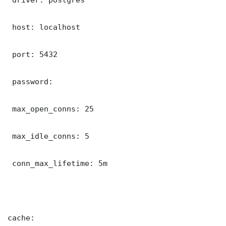
 host: localhost

 port: 5432

 password: 

 max_open_conns: 25

 max_idle_conns: 5

 conn_max_lifetime: 5m

cache:
