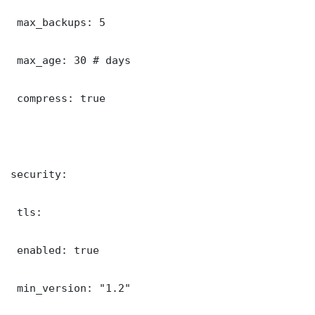
 max_backups: 5

 max_age: 30 # days

 compress: true

security:

 tls:

 enabled: true

 min_version: "1.2"
