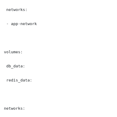
 networks:

 - app-network

volumes:

 db_data:

 redis_data:

networks:
