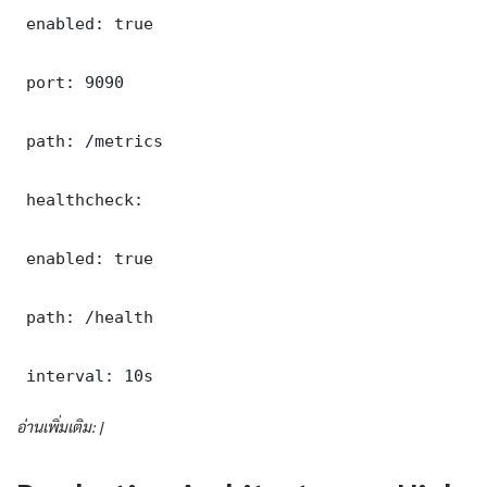
 enabled: true

 port: 9090

 path: /metrics

 healthcheck:

 enabled: true

 path: /health

 interval: 10s
อ่านเพิ่มเติม: |