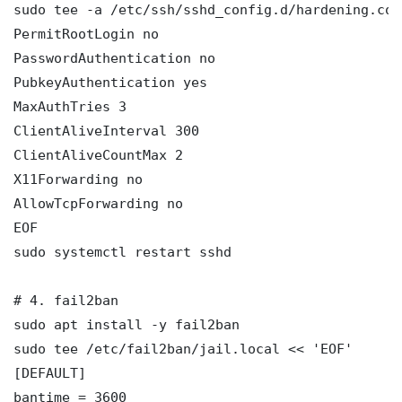
sudo tee -a /etc/ssh/sshd_config.d/hardening.con
PermitRootLogin no

PasswordAuthentication no

PubkeyAuthentication yes

MaxAuthTries 3

ClientAliveInterval 300

ClientAliveCountMax 2

X11Forwarding no

AllowTcpForwarding no

EOF

sudo systemctl restart sshd

# 4. fail2ban

sudo apt install -y fail2ban

sudo tee /etc/fail2ban/jail.local << 'EOF'

[DEFAULT]

bantime = 3600
