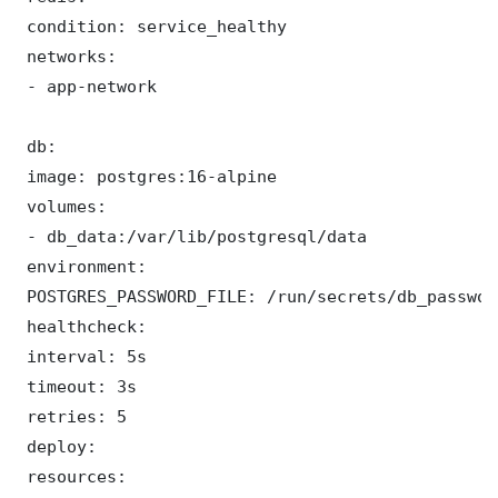
 condition: service_healthy

 networks:

 - app-network

 db:

 image: postgres:16-alpine

 volumes:

 - db_data:/var/lib/postgresql/data

 environment:

 POSTGRES_PASSWORD_FILE: /run/secrets/db_password
 healthcheck:

 interval: 5s

 timeout: 3s

 retries: 5

 deploy:

 resources:
