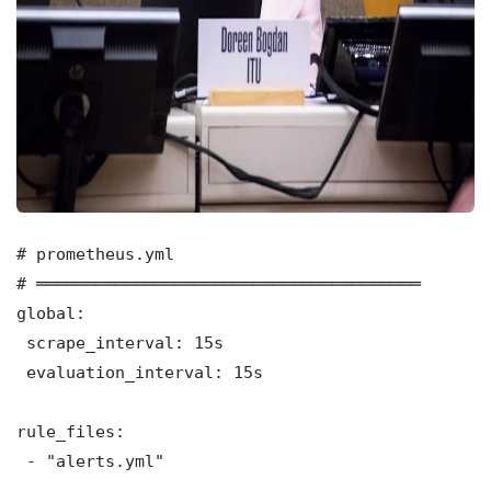
# prometheus.yml

# ═══════════════════════════════════════

global:

 scrape_interval: 15s

 evaluation_interval: 15s

rule_files:

 - "alerts.yml"
