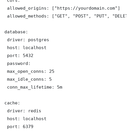
 cors:

 allowed_origins: ["https://yourdomain.com"]

 allowed_methods: ["GET", "POST", "PUT", "DELETE"
database:

 driver: postgres

 host: localhost

 port: 5432

 password: 

 max_open_conns: 25

 max_idle_conns: 5

 conn_max_lifetime: 5m

cache:

 driver: redis

 host: localhost

 port: 6379
