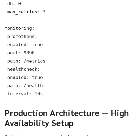
 db: 0

 max_retries: 3

monitoring:

 prometheus:

 enabled: true

 port: 9090

 path: /metrics

 healthcheck:

 enabled: true

 path: /health

 interval: 10s
Production Architecture — High
Availability Setup