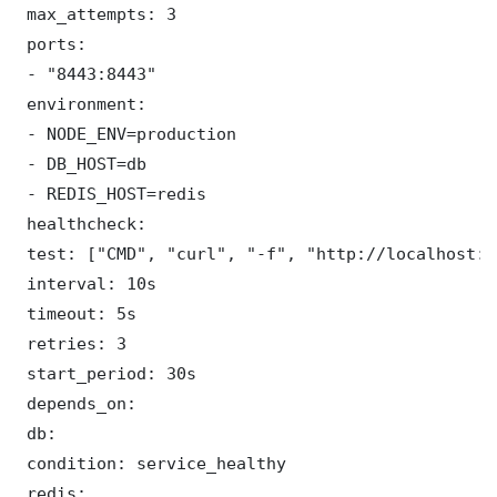
 max_attempts: 3

 ports:

 - "8443:8443"

 environment:

 - NODE_ENV=production

 - DB_HOST=db

 - REDIS_HOST=redis

 healthcheck:

 test: ["CMD", "curl", "-f", "http://localhost:8
 interval: 10s

 timeout: 5s

 retries: 3

 start_period: 30s

 depends_on:

 db:

 condition: service_healthy

 redis:
