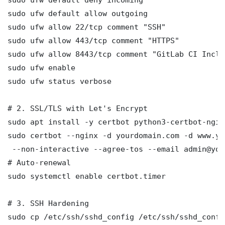
sudo ufw default allow outgoing

sudo ufw allow 22/tcp comment "SSH"

sudo ufw allow 443/tcp comment "HTTPS"

sudo ufw allow 8443/tcp comment "GitLab CI Inclu
sudo ufw enable

sudo ufw status verbose

# 2. SSL/TLS with Let's Encrypt

sudo apt install -y certbot python3-certbot-nginx
sudo certbot --nginx -d yourdomain.com -d www.yo
 --non-interactive --agree-tos --email admin@you
# Auto-renewal

sudo systemctl enable certbot.timer

# 3. SSH Hardening

sudo cp /etc/ssh/sshd_config /etc/ssh/sshd_config