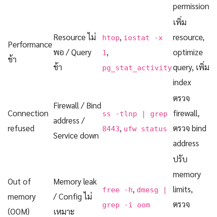
permission
เพิ่ม
Resource ไม่
,
resource,
htop
iostat -x
Performance
พอ / Query
,
optimize
1
ช้า
ช้า
query, เพิ่ม
pg_stat_activity
index
ตรวจ
Firewall / Bind
Connection
firewall,
ss -tlnp | grep
address /
refused
,
ตรวจ bind
8443
ufw status
Service down
address
ปรับ
memory
Out of
Memory leak
,
limits,
free -h
dmesg |
memory
/ Config ไม่
ตรวจ
grep -i oom
(OOM)
เหมาะ