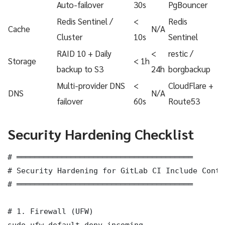
Auto-failover
30s
PgBouncer
Redis Sentinel /
<
Redis
Cache
N/A
Cluster
10s
Sentinel
RAID 10 + Daily
<
restic /
Storage
< 1h
backup to S3
24h
borgbackup
Multi-provider DNS
<
CloudFlare +
DNS
N/A
failover
60s
Route53
Security Hardening Checklist
# ═══════════════════════════════════════

# Security Hardening for GitLab CI Include Conta
# ═══════════════════════════════════════

# 1. Firewall (UFW)

sudo ufw default deny incoming
