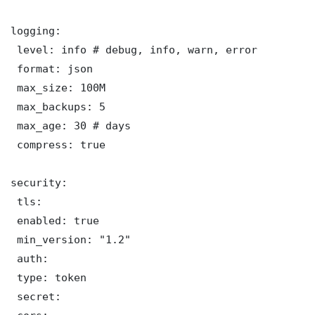
logging:

 level: info # debug, info, warn, error

 format: json

 max_size: 100M

 max_backups: 5

 max_age: 30 # days

 compress: true

security:

 tls:

 enabled: true

 min_version: "1.2"

 auth:

 type: token

 secret: 
