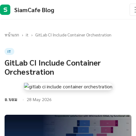
SiamCafe Blog
S
หน้าแรก
›
it
›
GitLab CI Include Container Orchestration
IT
GitLab CI Include Container
Orchestration
อ.บอม
28 May 2026