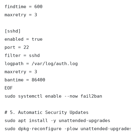
findtime = 600

maxretry = 3

[sshd]

enabled = true

port = 22

filter = sshd

logpath = /var/log/auth.log

maxretry = 3

bantime = 86400

EOF

sudo systemctl enable --now fail2ban

# 5. Automatic Security Updates

sudo apt install -y unattended-upgrades

sudo dpkg-reconfigure -plow unattended-upgrades
