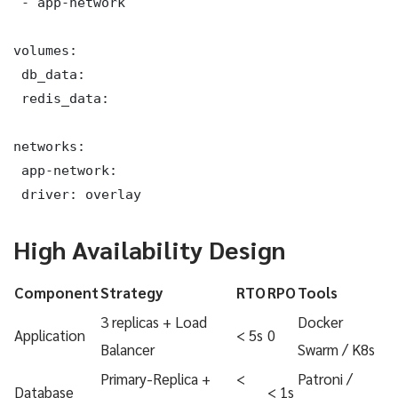
 - app-network

volumes:

 db_data:

 redis_data:

networks:

 app-network:

 driver: overlay
High Availability Design
Component
Strategy
RTO
RPO
Tools
3 replicas + Load
Docker
Application
< 5s
0
Balancer
Swarm / K8s
Primary-Replica +
<
Patroni /
Database
< 1s