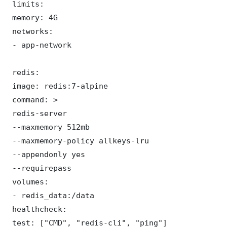
 limits:

 memory: 4G

 networks:

 - app-network

 redis:

 image: redis:7-alpine

 command: >

 redis-server

 --maxmemory 512mb

 --maxmemory-policy allkeys-lru

 --appendonly yes

 --requirepass 

 volumes:

 - redis_data:/data

 healthcheck:

 test: ["CMD", "redis-cli", "ping"]
