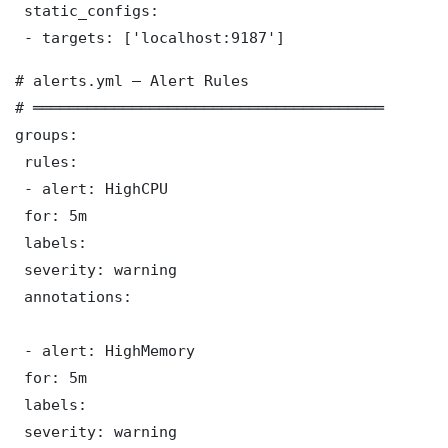
 static_configs:

 - targets: ['localhost:9187']
# alerts.yml — Alert Rules

# ═══════════════════════════════════════

groups:

 rules:

 - alert: HighCPU

 for: 5m

 labels:

 severity: warning

 annotations:

 - alert: HighMemory

 for: 5m

 labels:

 severity: warning
