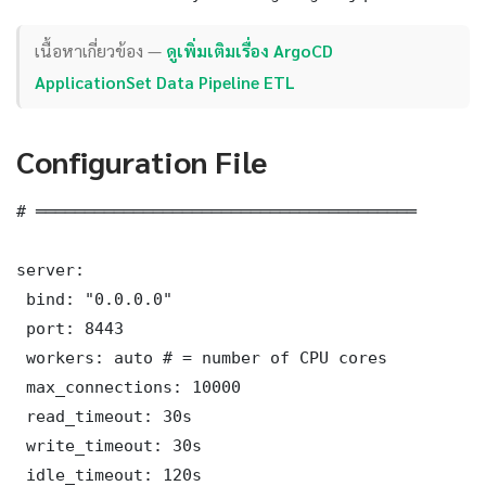
เนื้อหาเกี่ยวข้อง —
ดูเพิ่มเติมเรื่อง ArgoCD
ApplicationSet Data Pipeline ETL
Configuration File
# ═══════════════════════════════════════

server:

 bind: "0.0.0.0"

 port: 8443

 workers: auto # = number of CPU cores

 max_connections: 10000

 read_timeout: 30s

 write_timeout: 30s

 idle_timeout: 120s
