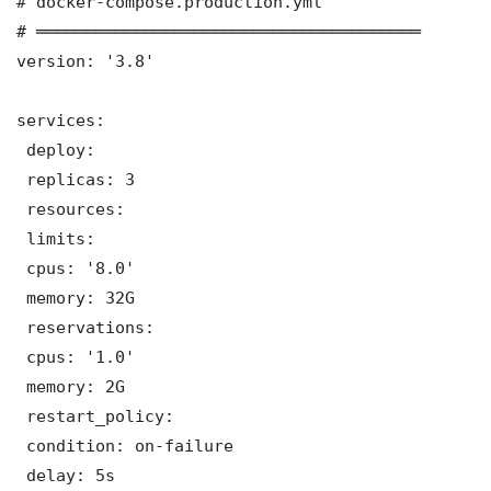
# docker-compose.production.yml

# ═══════════════════════════════════════

version: '3.8'

services:

 deploy:

 replicas: 3

 resources:

 limits:

 cpus: '8.0'

 memory: 32G

 reservations:

 cpus: '1.0'

 memory: 2G

 restart_policy:

 condition: on-failure

 delay: 5s
