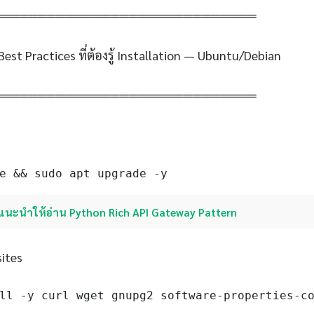
═════════════════════════════
Best Practices ที่ต้องรู้ Installation — Ubuntu/Debian
═════════════════════════════
e && sudo apt upgrade -y
แนะนำให้อ่าน Python Rich API Gateway Pattern
sites
ll -y curl wget gnupg2 software-properties-c