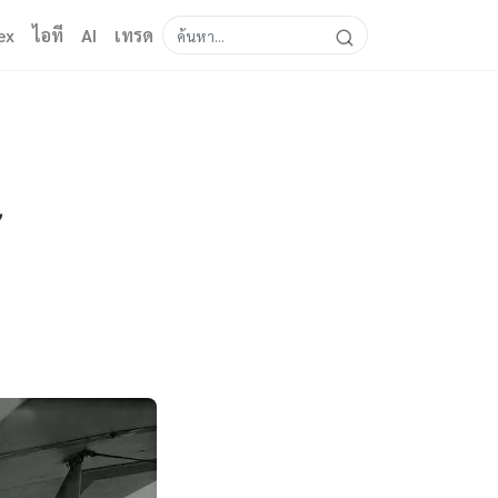
ex
ไอที
AI
เทรด
้