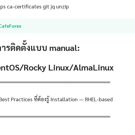
s ca-certificates git jq unzip
iCafeForex
การติดตั้งแบบ manual:
CentOS/Rocky Linux/AlmaLinux
═════════════════════════════
Best Practices ที่ต้องรู้ Installation — RHEL-based
═════════════════════════════