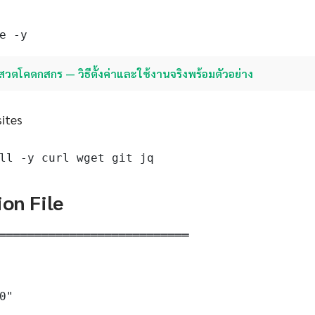
e -y
สวตโคดกสกร — วิธีตั้งค่าและใช้งานจริงพร้อมตัวอย่าง
sites
ll -y curl wget git jq
ion File
═══════════════════════════

0"
