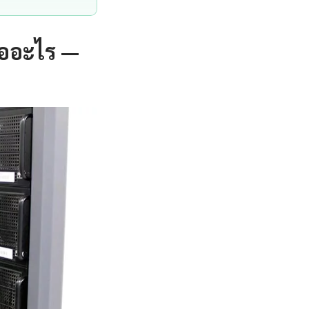
คืออะไร —