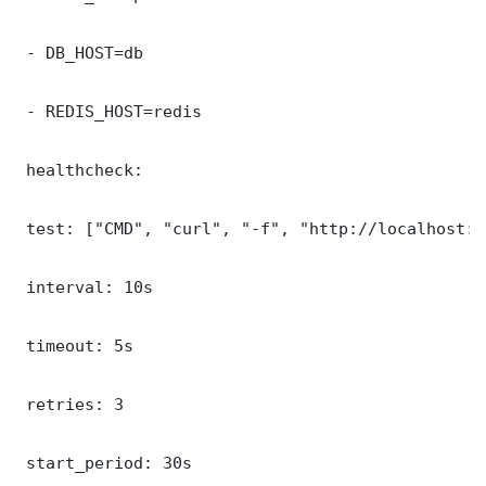
 - DB_HOST=db

 - REDIS_HOST=redis

 healthcheck:

 test: ["CMD", "curl", "-f", "http://localhost:5
 interval: 10s

 timeout: 5s

 retries: 3

 start_period: 30s
