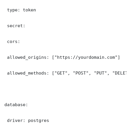
 type: token

 secret: 

 cors:

 allowed_origins: ["https://yourdomain.com"]

 allowed_methods: ["GET", "POST", "PUT", "DELETE"
database:

 driver: postgres
