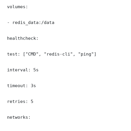
 volumes:

 - redis_data:/data

 healthcheck:

 test: ["CMD", "redis-cli", "ping"]

 interval: 5s

 timeout: 3s

 retries: 5

 networks:
