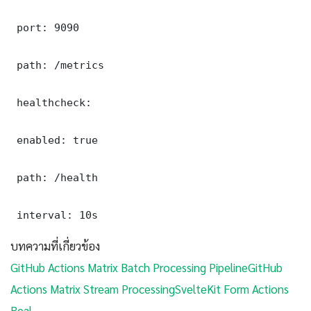
 port: 9090

 path: /metrics

 healthcheck:

 enabled: true

 path: /health

 interval: 10s
บทความที่เกี่ยวข้อง
GitHub Actions Matrix Batch Processing Pipeline
GitHub
Actions Matrix Stream Processing
SvelteKit Form Actions
Real