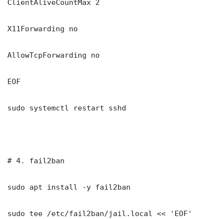
ClientAliveCountMax 2

X11Forwarding no

AllowTcpForwarding no

EOF

sudo systemctl restart sshd

# 4. fail2ban

sudo apt install -y fail2ban

sudo tee /etc/fail2ban/jail.local << 'EOF'
