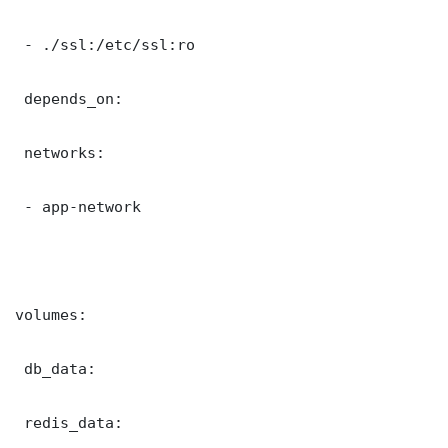
 - ./ssl:/etc/ssl:ro

 depends_on:

 networks:

 - app-network

volumes:

 db_data:

 redis_data:
