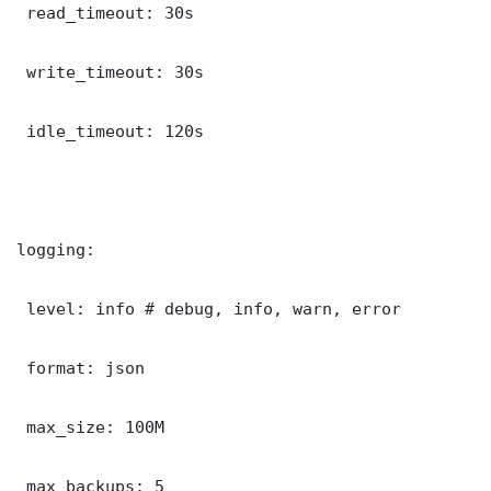
 read_timeout: 30s

 write_timeout: 30s

 idle_timeout: 120s

logging:

 level: info # debug, info, warn, error

 format: json

 max_size: 100M

 max_backups: 5
