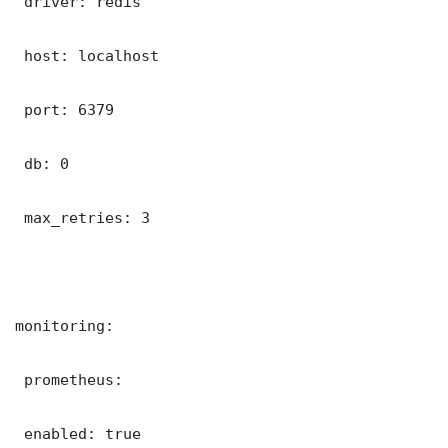
 driver: redis

 host: localhost

 port: 6379

 db: 0

 max_retries: 3

monitoring:

 prometheus:

 enabled: true
