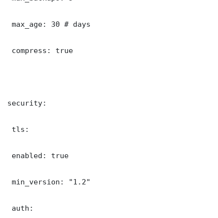
 max_age: 30 # days

 compress: true

security:

 tls:

 enabled: true

 min_version: "1.2"

 auth:
