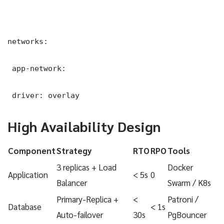
networks:

 app-network:

 driver: overlay
High Availability Design
Component
Strategy
RTO
RPO
Tools
3 replicas + Load
Docker
Application
< 5s
0
Balancer
Swarm / K8s
Primary-Replica +
<
Patroni /
Database
< 1s
Auto-failover
30s
PgBouncer