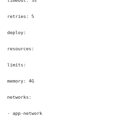
 timeout: 3s

 retries: 5

 deploy:

 resources:

 limits:

 memory: 4G

 networks:

 - app-network
