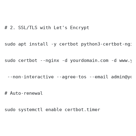
# 2. SSL/TLS with Let's Encrypt

sudo apt install -y certbot python3-certbot-nginx
sudo certbot --nginx -d yourdomain.com -d www.yo
 --non-interactive --agree-tos --email admin@you
# Auto-renewal

sudo systemctl enable certbot.timer
