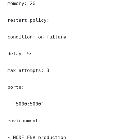
 memory: 2G

 restart_policy:

 condition: on-failure

 delay: 5s

 max_attempts: 3

 ports:

 - "5000:5000"

 environment:

 - NODE_ENV=production
