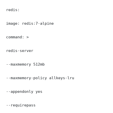
 redis:

 image: redis:7-alpine

 command: >

 redis-server

 --maxmemory 512mb

 --maxmemory-policy allkeys-lru

 --appendonly yes

 --requirepass 
