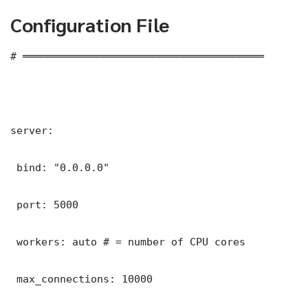
Configuration File
# ═══════════════════════════════════════

server:

 bind: "0.0.0.0"

 port: 5000

 workers: auto # = number of CPU cores

 max_connections: 10000
