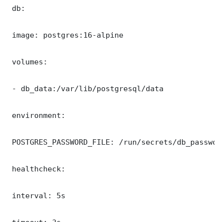
 db:

 image: postgres:16-alpine

 volumes:

 - db_data:/var/lib/postgresql/data

 environment:

 POSTGRES_PASSWORD_FILE: /run/secrets/db_password
 healthcheck:

 interval: 5s
