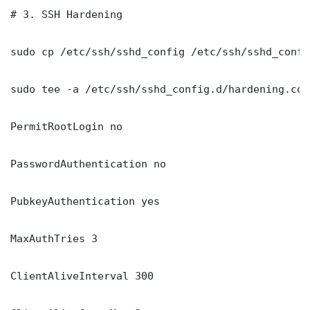
# 3. SSH Hardening

sudo cp /etc/ssh/sshd_config /etc/ssh/sshd_config
sudo tee -a /etc/ssh/sshd_config.d/hardening.con
PermitRootLogin no

PasswordAuthentication no

PubkeyAuthentication yes

MaxAuthTries 3

ClientAliveInterval 300
