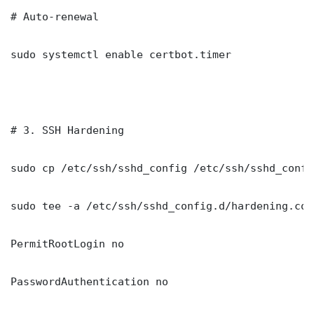
# Auto-renewal

sudo systemctl enable certbot.timer

# 3. SSH Hardening

sudo cp /etc/ssh/sshd_config /etc/ssh/sshd_config
sudo tee -a /etc/ssh/sshd_config.d/hardening.con
PermitRootLogin no

PasswordAuthentication no
