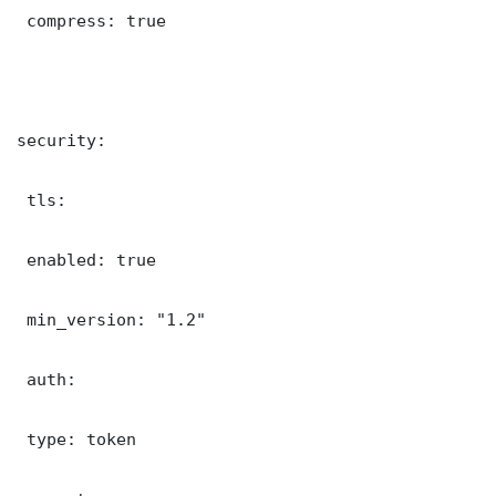
 compress: true

security:

 tls:

 enabled: true

 min_version: "1.2"

 auth:

 type: token
