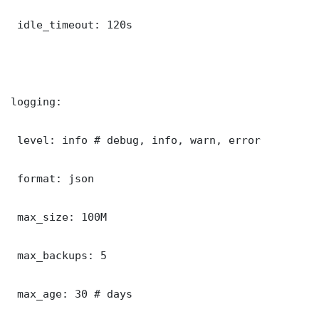
 idle_timeout: 120s

logging:

 level: info # debug, info, warn, error

 format: json

 max_size: 100M

 max_backups: 5

 max_age: 30 # days
