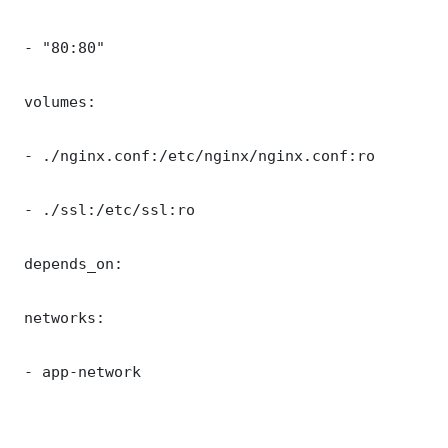
 - "80:80"

 volumes:

 - ./nginx.conf:/etc/nginx/nginx.conf:ro

 - ./ssl:/etc/ssl:ro

 depends_on:

 networks:

 - app-network
