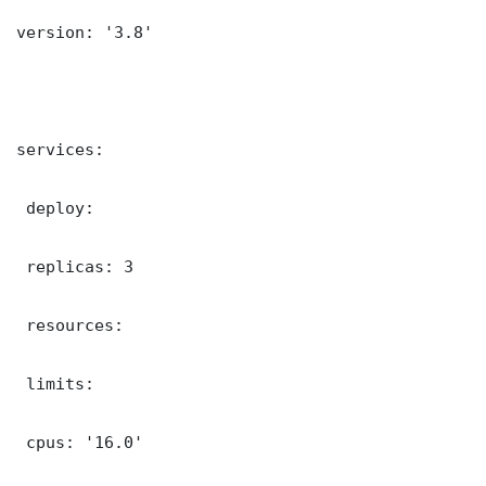
version: '3.8'

services:

 deploy:

 replicas: 3

 resources:

 limits:

 cpus: '16.0'
