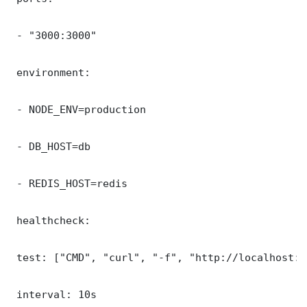
 - "3000:3000"

 environment:

 - NODE_ENV=production

 - DB_HOST=db

 - REDIS_HOST=redis

 healthcheck:

 test: ["CMD", "curl", "-f", "http://localhost:3
 interval: 10s
