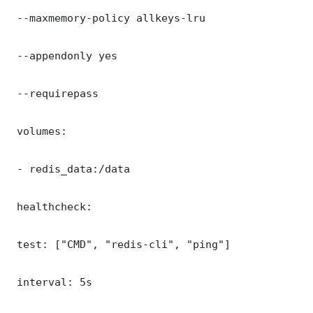
 --maxmemory-policy allkeys-lru

 --appendonly yes

 --requirepass 

 volumes:

 - redis_data:/data

 healthcheck:

 test: ["CMD", "redis-cli", "ping"]

 interval: 5s
