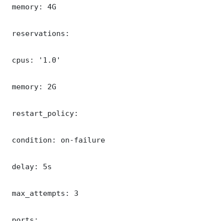
 memory: 4G

 reservations:

 cpus: '1.0'

 memory: 2G

 restart_policy:

 condition: on-failure

 delay: 5s

 max_attempts: 3

 ports:
