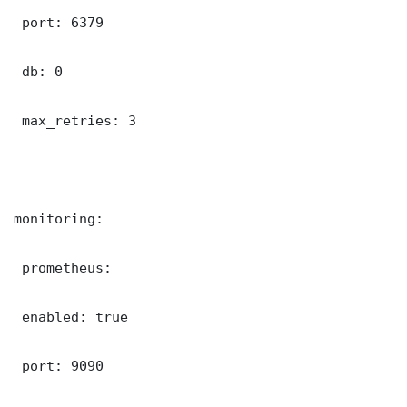
 port: 6379

 db: 0

 max_retries: 3

monitoring:

 prometheus:

 enabled: true

 port: 9090
