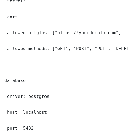
 secret: 

 cors:

 allowed_origins: ["https://yourdomain.com"]

 allowed_methods: ["GET", "POST", "PUT", "DELETE"
database:

 driver: postgres

 host: localhost

 port: 5432
