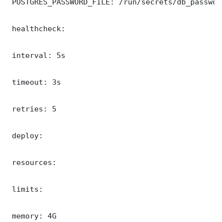
 POSTGRES_PASSWORD_FILE: /run/secrets/db_password
 healthcheck:

 interval: 5s

 timeout: 3s

 retries: 5

 deploy:

 resources:

 limits:

 memory: 4G
