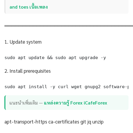
and toes เนื้อเพลง
════════════════════════════════════
1. Update system
sudo apt update && sudo apt upgrade -y
2. Install prerequisites
sudo apt install -y curl wget gnupg2 software-pr
แนะนำเพิ่มเติม —
แหล่งความรู้ Forex iCafeForex
apt-transport-https ca-certificates git jq unzip