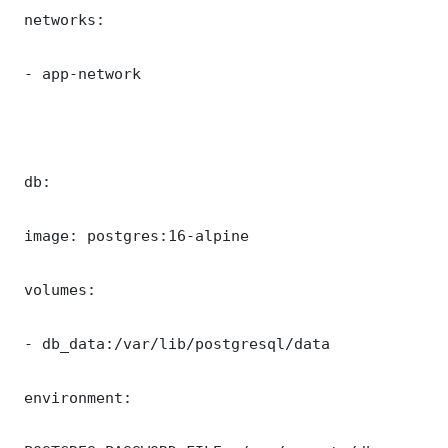
 networks:

 - app-network

 db:

 image: postgres:16-alpine

 volumes:

 - db_data:/var/lib/postgresql/data

 environment:
