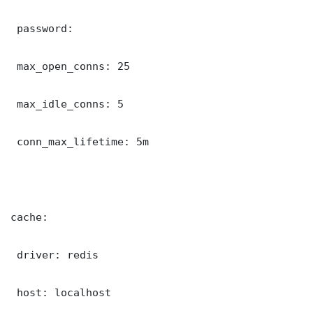
 password: 

 max_open_conns: 25

 max_idle_conns: 5

 conn_max_lifetime: 5m

cache:

 driver: redis

 host: localhost
