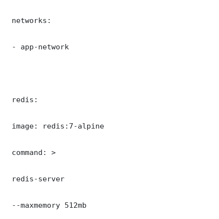
 networks:

 - app-network

 redis:

 image: redis:7-alpine

 command: >

 redis-server

 --maxmemory 512mb
