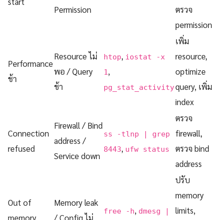
start
Permission
ตรวจ
permission
เพิ่ม
Resource ไม่
,
resource,
htop
iostat -x
Performance
พอ / Query
,
optimize
1
ช้า
ช้า
query, เพิ่ม
pg_stat_activity
index
ตรวจ
Firewall / Bind
Connection
firewall,
ss -tlnp | grep
address /
refused
,
ตรวจ bind
8443
ufw status
Service down
address
ปรับ
memory
Out of
Memory leak
,
limits,
free -h
dmesg |
memory
/ Config ไม่