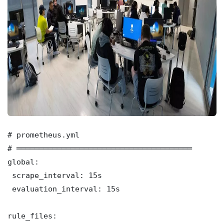
# prometheus.yml

# ═══════════════════════════════════════

global:

 scrape_interval: 15s

 evaluation_interval: 15s

rule_files:
