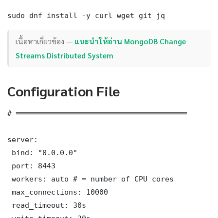
sudo dnf install -y curl wget git jq
เนื้อหาเกี่ยวข้อง —
แนะนำให้อ่าน MongoDB Change
Streams Distributed System
Configuration File
# ═══════════════════════════════════════

server:

 bind: "0.0.0.0"

 port: 8443

 workers: auto # = number of CPU cores

 max_connections: 10000

 read_timeout: 30s
