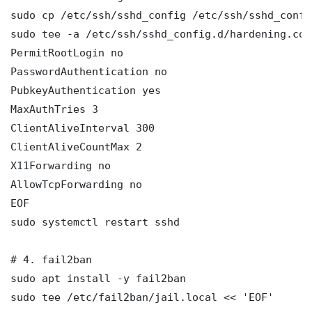
sudo cp /etc/ssh/sshd_config /etc/ssh/sshd_config
sudo tee -a /etc/ssh/sshd_config.d/hardening.con
PermitRootLogin no

PasswordAuthentication no

PubkeyAuthentication yes

MaxAuthTries 3

ClientAliveInterval 300

ClientAliveCountMax 2

X11Forwarding no

AllowTcpForwarding no

EOF

sudo systemctl restart sshd

# 4. fail2ban

sudo apt install -y fail2ban

sudo tee /etc/fail2ban/jail.local << 'EOF'
