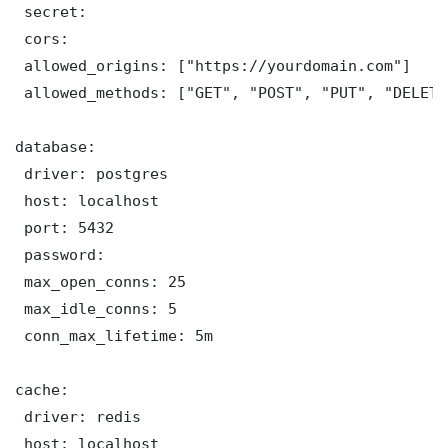
 secret: 

 cors:

 allowed_origins: ["https://yourdomain.com"]

 allowed_methods: ["GET", "POST", "PUT", "DELETE"
database:

 driver: postgres

 host: localhost

 port: 5432

 password: 

 max_open_conns: 25

 max_idle_conns: 5

 conn_max_lifetime: 5m

cache:

 driver: redis

 host: localhost
