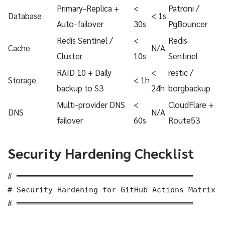
Primary-Replica +
<
Patroni /
Database
< 1s
Auto-failover
30s
PgBouncer
Redis Sentinel /
<
Redis
Cache
N/A
Cluster
10s
Sentinel
RAID 10 + Daily
<
restic /
Storage
< 1h
backup to S3
24h
borgbackup
Multi-provider DNS
<
CloudFlare +
DNS
N/A
failover
60s
Route53
Security Hardening Checklist
# ═══════════════════════════════════════

# Security Hardening for GitHub Actions Matrix F
# ═══════════════════════════════════════
