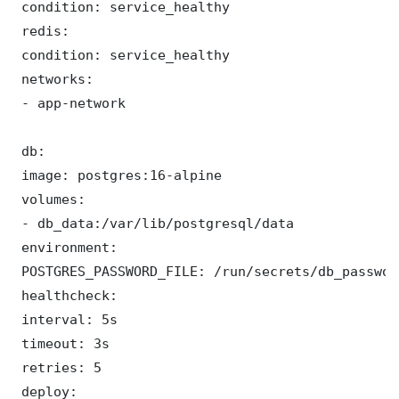
 condition: service_healthy

 redis:

 condition: service_healthy

 networks:

 - app-network

 db:

 image: postgres:16-alpine

 volumes:

 - db_data:/var/lib/postgresql/data

 environment:

 POSTGRES_PASSWORD_FILE: /run/secrets/db_password
 healthcheck:

 interval: 5s

 timeout: 3s

 retries: 5

 deploy:
