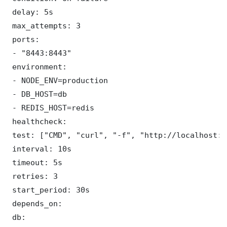
 delay: 5s

 max_attempts: 3

 ports:

 - "8443:8443"

 environment:

 - NODE_ENV=production

 - DB_HOST=db

 - REDIS_HOST=redis

 healthcheck:

 test: ["CMD", "curl", "-f", "http://localhost:8
 interval: 10s

 timeout: 5s

 retries: 3

 start_period: 30s

 depends_on:

 db:
