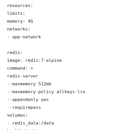
 resources:

 limits:

 memory: 4G

 networks:

 - app-network

 redis:

 image: redis:7-alpine

 command: >

 redis-server

 --maxmemory 512mb

 --maxmemory-policy allkeys-lru

 --appendonly yes

 --requirepass 

 volumes:

 - redis_data:/data
