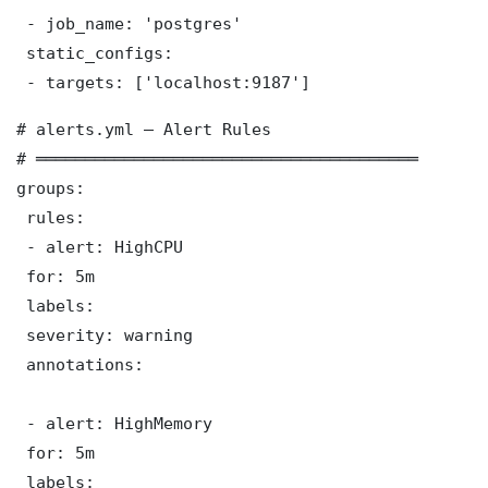
 - job_name: 'postgres'

 static_configs:

 - targets: ['localhost:9187']
# alerts.yml — Alert Rules

# ═══════════════════════════════════════

groups:

 rules:

 - alert: HighCPU

 for: 5m

 labels:

 severity: warning

 annotations:

 - alert: HighMemory

 for: 5m

 labels:
