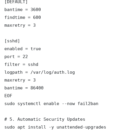
[DEFAULT]

bantime = 3600

findtime = 600

maxretry = 3

[sshd]

enabled = true

port = 22

filter = sshd

logpath = /var/log/auth.log

maxretry = 3

bantime = 86400

EOF

sudo systemctl enable --now fail2ban

# 5. Automatic Security Updates

sudo apt install -y unattended-upgrades
