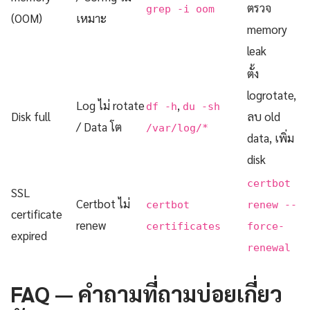
ตรวจ
grep -i oom
(OOM)
เหมาะ
memory
leak
ตั้ง
logrotate,
Log ไม่ rotate
,
df -h
du -sh
Disk full
ลบ old
/ Data โต
/var/log/*
data, เพิ่ม
disk
certbot
SSL
Certbot ไม่
certbot
renew --
certificate
renew
certificates
force-
expired
renewal
FAQ — คำถามที่ถามบ่อยเกี่ยว