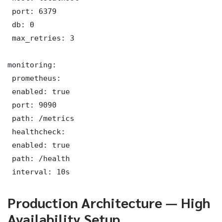
 port: 6379

 db: 0

 max_retries: 3

monitoring:

 prometheus:

 enabled: true

 port: 9090

 path: /metrics

 healthcheck:

 enabled: true

 path: /health

 interval: 10s
Production Architecture — High
Availability Setup