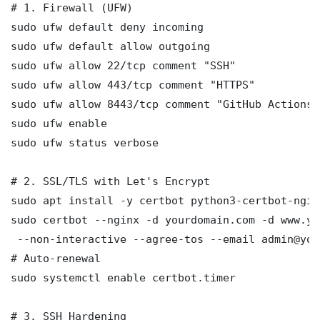
# 1. Firewall (UFW)

sudo ufw default deny incoming

sudo ufw default allow outgoing

sudo ufw allow 22/tcp comment "SSH"

sudo ufw allow 443/tcp comment "HTTPS"

sudo ufw allow 8443/tcp comment "GitHub Actions 
sudo ufw enable

sudo ufw status verbose

# 2. SSL/TLS with Let's Encrypt

sudo apt install -y certbot python3-certbot-nginx
sudo certbot --nginx -d yourdomain.com -d www.yo
 --non-interactive --agree-tos --email admin@you
# Auto-renewal

sudo systemctl enable certbot.timer

# 3. SSH Hardening
