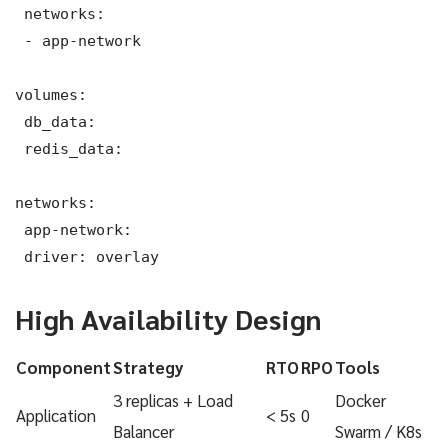
 networks:

 - app-network

volumes:

 db_data:

 redis_data:

networks:

 app-network:

 driver: overlay
High Availability Design
Component
Strategy
RTO
RPO
Tools
3 replicas + Load
Docker
Application
< 5s
0
Balancer
Swarm / K8s