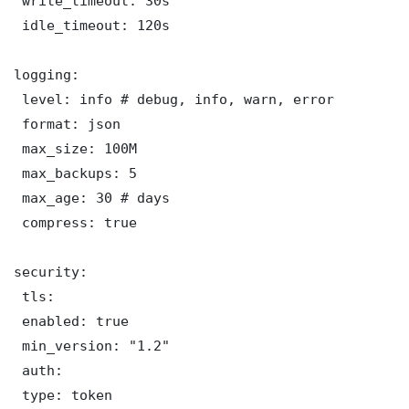
 write_timeout: 30s

 idle_timeout: 120s

logging:

 level: info # debug, info, warn, error

 format: json

 max_size: 100M

 max_backups: 5

 max_age: 30 # days

 compress: true

security:

 tls:

 enabled: true

 min_version: "1.2"

 auth:

 type: token
