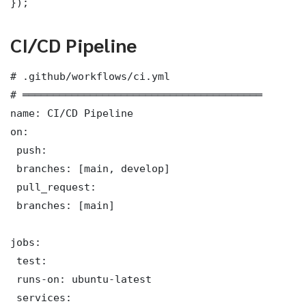
});
CI/CD Pipeline
# .github/workflows/ci.yml

# ═══════════════════════════════════════

name: CI/CD Pipeline

on:

 push:

 branches: [main, develop]

 pull_request:

 branches: [main]

jobs:

 test:

 runs-on: ubuntu-latest

 services:
