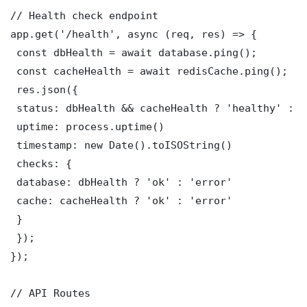
// Health check endpoint

app.get('/health', async (req, res) => {

 const dbHealth = await database.ping();

 const cacheHealth = await redisCache.ping();

 res.json({

 status: dbHealth && cacheHealth ? 'healthy' : '
 uptime: process.uptime()

 timestamp: new Date().toISOString()

 checks: {

 database: dbHealth ? 'ok' : 'error'

 cache: cacheHealth ? 'ok' : 'error'

 }

 });

});

// API Routes
