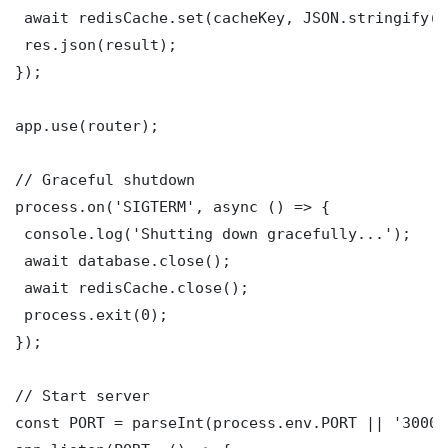
 await redisCache.set(cacheKey, JSON.stringify(r
 res.json(result);

});

app.use(router);

// Graceful shutdown

process.on('SIGTERM', async () => {

 console.log('Shutting down gracefully...');

 await database.close();

 await redisCache.close();

 process.exit(0);

});

// Start server

const PORT = parseInt(process.env.PORT || '3000')