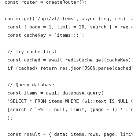
const router = createRouter();

router.get('/api/v1/items', async (req, res) => {
 const { page = 1, limit = 20, search } = req.que
 const cacheKey = `items:::`;

 // Try cache first

 const cached = await redisCache.get(cacheKey);

 if (cached) return res.json(JSON.parse(cached));
 // Query database

 const items = await database.query(

 'SELECT * FROM items WHERE ($1::text IS NULL OR
 [search ? `%%` : null, limit, (page - 1) * limit
 );

 const result = { data: items.rows, page, limit,