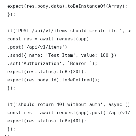
 expect(res.body.data).toBeInstanceOf(Array);

 });

 it('POST /api/v1/items should create item', asy
 const res = await request(app)

 .post('/api/v1/items')

 .send({ name: 'Test Item', value: 100 })

 .set('Authorization', `Bearer `);

 expect(res.status).toBe(201);

 expect(res.body.id).toBeDefined();

 });

 it('should return 401 without auth', async () =>
 const res = await request(app).post('/api/v1/it
 expect(res.status).toBe(401);

 });
