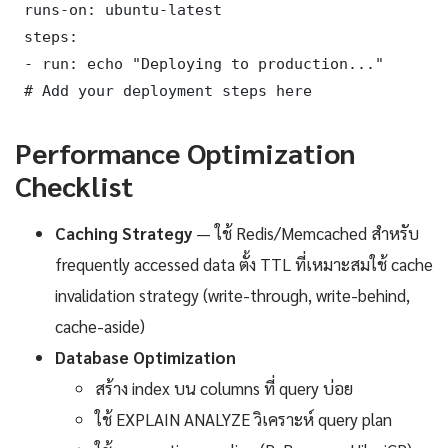
 runs-on: ubuntu-latest

 steps:

 - run: echo "Deploying to production..."

 # Add your deployment steps here
Performance Optimization
Checklist
Caching Strategy
— ใช้ Redis/Memcached สำหรับ
frequently accessed data ตั้ง TTL ที่เหมาะสมใช้ cache
invalidation strategy (write-through, write-behind,
cache-aside)
Database Optimization
สร้าง index บน columns ที่ query บ่อย
ใช้ EXPLAIN ANALYZE วิเคราะห์ query plan