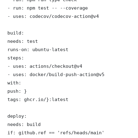
 - run: npm test -- --coverage

 - uses: codecov/codecov-action@v4

 build:

 needs: test

 runs-on: ubuntu-latest

 steps:

 - uses: actions/checkout@v4

 - uses: docker/build-push-action@v5

 with:

 push: }

 tags: ghcr.io/}:latest

 deploy:

 needs: build

 if: github.ref == 'refs/heads/main'
