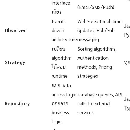
interface
(Email/SMS/Push)
เดียว
Event-
WebSocket real-time
Ja
Observer
driven
updates, Pub/Sub
Py
architecture
messaging
เปลี่ยน
Sorting algorithms,
algorithm
Authentication
Strategy
ทุ
ได้ตอน
methods, Pricing
runtime
strategies
แยก data
access logic
Database queries, API
Ja
Repository
ออกจาก
calls to external
Ty
business
services
logic