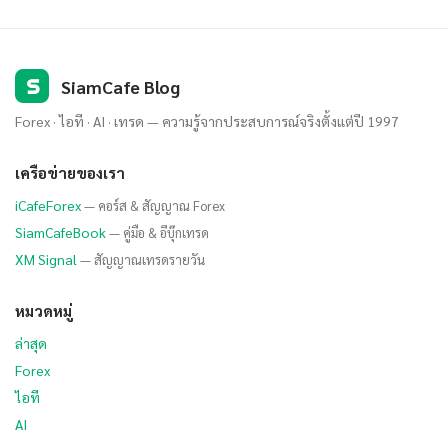
S
SiamCafe Blog
Forex · ไอที · AI · เทรด — ความรู้จากประสบการณ์จริงตั้งแต่ปี 1997
เครือข่ายของเรา
iCafeForex
— คอร์ส & สัญญาณ Forex
SiamCafeBook
— คู่มือ & อีบุ๊กเทรด
XM Signal
— สัญญาณเทรดรายวัน
หมวดหมู่
ล่าสุด
Forex
ไอที
AI