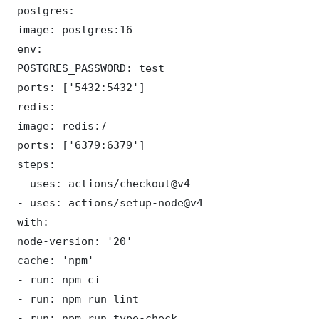
 postgres:

 image: postgres:16

 env:

 POSTGRES_PASSWORD: test

 ports: ['5432:5432']

 redis:

 image: redis:7

 ports: ['6379:6379']

 steps:

 - uses: actions/checkout@v4

 - uses: actions/setup-node@v4

 with:

 node-version: '20'

 cache: 'npm'

 - run: npm ci

 - run: npm run lint

 - run: npm run type-check
