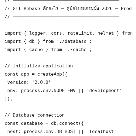
// ═══════════════════════════════════════

// GIT Rebase คืออะไร — คู่มือโปรแกรมมิ่ง 2026 — Prod
// ═══════════════════════════════════════

import { logger, cors, rateLimit, helmet } from 
import { db } from './database';

import { cache } from './cache';

// Initialize application

const app = createApp({

 version: '2.0.0'

 env: process.env.NODE_ENV || 'development'

});

// Database connection

const database = db.connect({

 host: process.env.DB_HOST || 'localhost'
