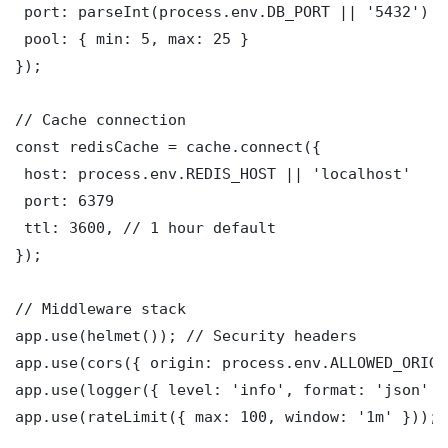
 port: parseInt(process.env.DB_PORT || '5432')

 pool: { min: 5, max: 25 }

});

// Cache connection

const redisCache = cache.connect({

 host: process.env.REDIS_HOST || 'localhost'

 port: 6379

 ttl: 3600, // 1 hour default

});

// Middleware stack

app.use(helmet()); // Security headers

app.use(cors({ origin: process.env.ALLOWED_ORIGI
app.use(logger({ level: 'info', format: 'json' })
app.use(rateLimit({ max: 100, window: '1m' }));
