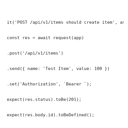
 it('POST /api/v1/items should create item', asy
 const res = await request(app)

 .post('/api/v1/items')

 .send({ name: 'Test Item', value: 100 })

 .set('Authorization', `Bearer `);

 expect(res.status).toBe(201);

 expect(res.body.id).toBeDefined();
