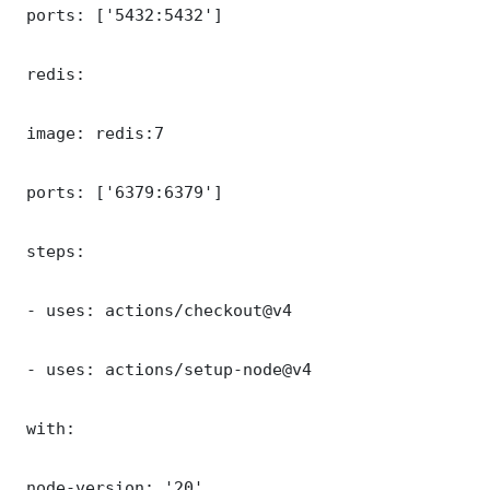
 ports: ['5432:5432']

 redis:

 image: redis:7

 ports: ['6379:6379']

 steps:

 - uses: actions/checkout@v4

 - uses: actions/setup-node@v4

 with:

 node-version: '20'
