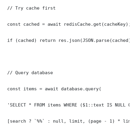
 // Try cache first

 const cached = await redisCache.get(cacheKey);

 if (cached) return res.json(JSON.parse(cached));
 // Query database

 const items = await database.query(

 'SELECT * FROM items WHERE ($1::text IS NULL OR
 [search ? `%%` : null, limit, (page - 1) * limit