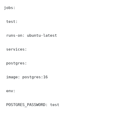
jobs:

 test:

 runs-on: ubuntu-latest

 services:

 postgres:

 image: postgres:16

 env:

 POSTGRES_PASSWORD: test
