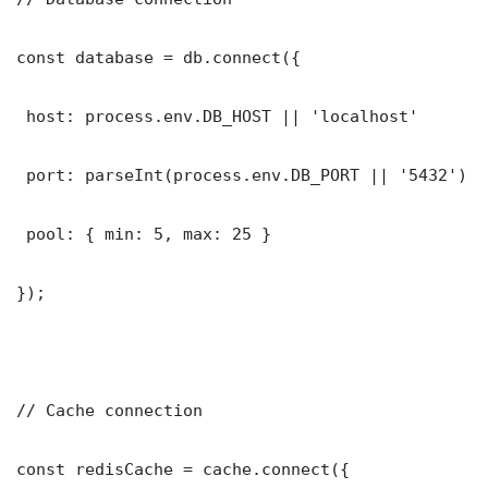
const database = db.connect({

 host: process.env.DB_HOST || 'localhost'

 port: parseInt(process.env.DB_PORT || '5432')

 pool: { min: 5, max: 25 }

});

// Cache connection

const redisCache = cache.connect({
