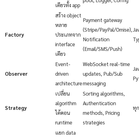
เดียวทั้ง app
สร้าง object
Payment gateway
หลาย
(Stripe/PayPal/Omise),
Ja
Factory
ประเภทจาก
Notification
Ty
interface
(Email/SMS/Push)
เดียว
Event-
WebSocket real-time
Ja
Observer
driven
updates, Pub/Sub
Py
architecture
messaging
เปลี่ยน
Sorting algorithms,
algorithm
Authentication
Strategy
ทุ
ได้ตอน
methods, Pricing
runtime
strategies
แยก data