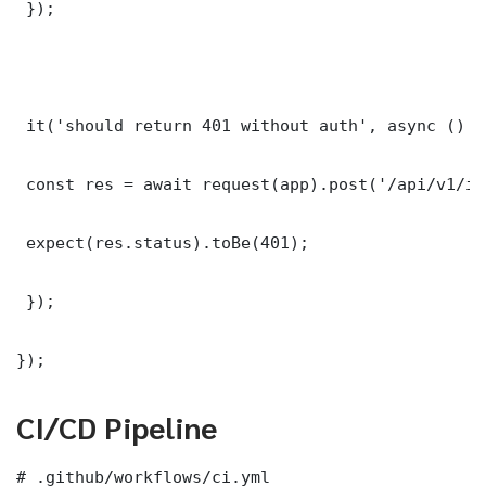
 });

 it('should return 401 without auth', async () =>
 const res = await request(app).post('/api/v1/it
 expect(res.status).toBe(401);

 });

});
CI/CD Pipeline
# .github/workflows/ci.yml
