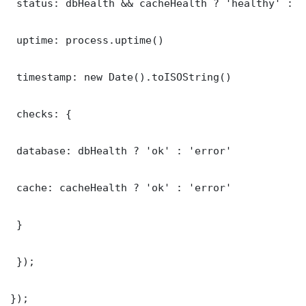
 status: dbHealth && cacheHealth ? 'healthy' : '
 uptime: process.uptime()

 timestamp: new Date().toISOString()

 checks: {

 database: dbHealth ? 'ok' : 'error'

 cache: cacheHealth ? 'ok' : 'error'

 }

 });

});
