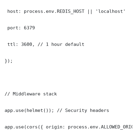
 host: process.env.REDIS_HOST || 'localhost'

 port: 6379

 ttl: 3600, // 1 hour default

});

// Middleware stack

app.use(helmet()); // Security headers

app.use(cors({ origin: process.env.ALLOWED_ORIGI