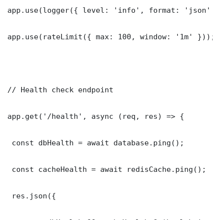
app.use(logger({ level: 'info', format: 'json' })
app.use(rateLimit({ max: 100, window: '1m' }));

// Health check endpoint

app.get('/health', async (req, res) => {

 const dbHealth = await database.ping();

 const cacheHealth = await redisCache.ping();

 res.json({
