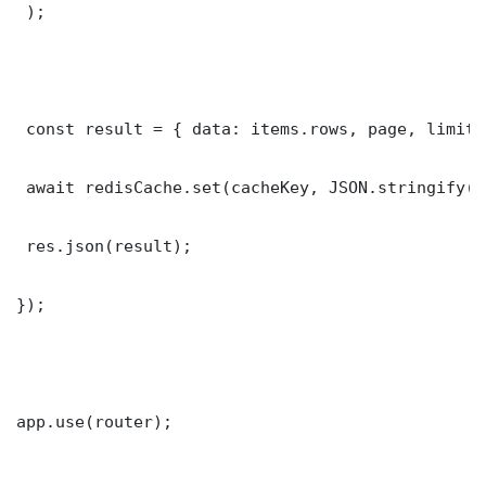
 );

 const result = { data: items.rows, page, limit,
 await redisCache.set(cacheKey, JSON.stringify(r
 res.json(result);

});

app.use(router);
