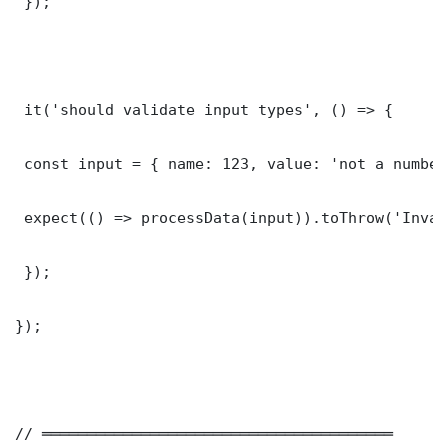
 });

 it('should validate input types', () => {

 const input = { name: 123, value: 'not a number'
 expect(() => processData(input)).toThrow('Inval
 });

});

// ═══════════════════════════════════════
