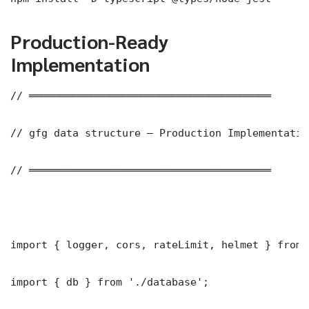
Production-Ready
Implementation
// ═══════════════════════════════════════

// gfg data structure — Production Implementation
// ═══════════════════════════════════════

import { logger, cors, rateLimit, helmet } from 
import { db } from './database';
