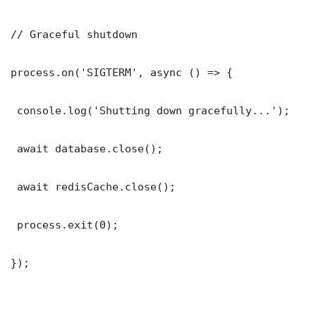
// Graceful shutdown

process.on('SIGTERM', async () => {

 console.log('Shutting down gracefully...');

 await database.close();

 await redisCache.close();

 process.exit(0);

});
