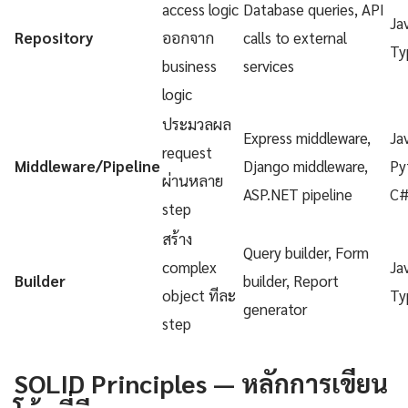
access logic
Database queries, API
Ja
Repository
ออกจาก
calls to external
Ty
business
services
logic
ประมวลผล
Express middleware,
Ja
request
Middleware/Pipeline
Django middleware,
Py
ผ่านหลาย
ASP.NET pipeline
C
step
สร้าง
Query builder, Form
complex
Ja
Builder
builder, Report
object ทีละ
Ty
generator
step
SOLID Principles — หลักการเขียน