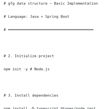
# gfg data structure — Basic Implementation

# Language: Java + Spring Boot

# ═══════════════════════════════════════

# 2. Initialize project

npm init -y # Node.js

# 3. Install dependencies

npm install -D typescript @types/node jest