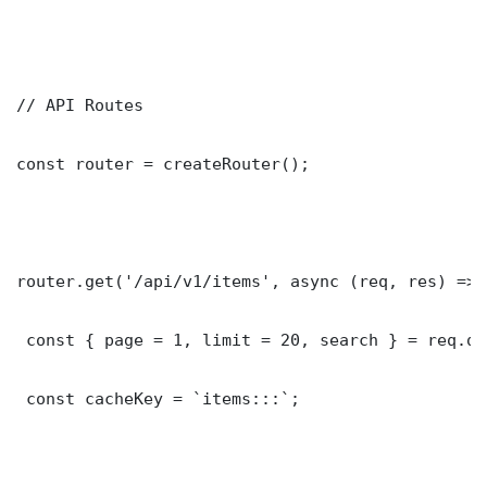
// API Routes

const router = createRouter();

router.get('/api/v1/items', async (req, res) => {
 const { page = 1, limit = 20, search } = req.que
 const cacheKey = `items:::`;
