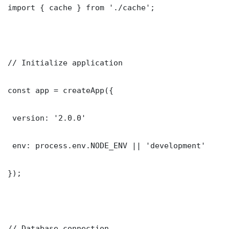
import { cache } from './cache';

// Initialize application

const app = createApp({

 version: '2.0.0'

 env: process.env.NODE_ENV || 'development'

});

// Database connection
