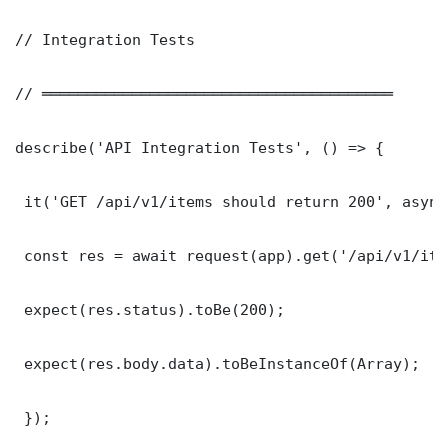
// Integration Tests

// ═══════════════════════════════════════

describe('API Integration Tests', () => {

 it('GET /api/v1/items should return 200', async
 const res = await request(app).get('/api/v1/item
 expect(res.status).toBe(200);

 expect(res.body.data).toBeInstanceOf(Array);

 });
