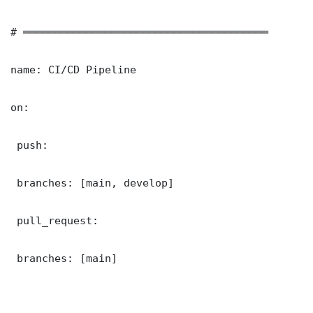
# ═══════════════════════════════════════

name: CI/CD Pipeline

on:

 push:

 branches: [main, develop]

 pull_request:

 branches: [main]
