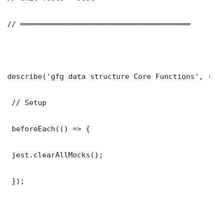
// ═══════════════════════════════════════

describe('gfg data structure Core Functions', () 
 // Setup

 beforeEach(() => {

 jest.clearAllMocks();

 });
