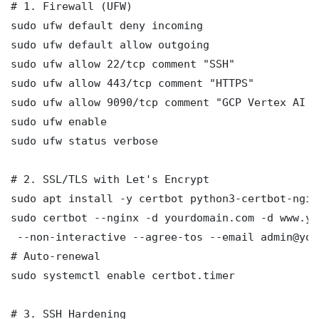
# 1. Firewall (UFW)

sudo ufw default deny incoming

sudo ufw default allow outgoing

sudo ufw allow 22/tcp comment "SSH"

sudo ufw allow 443/tcp comment "HTTPS"

sudo ufw allow 9090/tcp comment "GCP Vertex AI F
sudo ufw enable

sudo ufw status verbose

# 2. SSL/TLS with Let's Encrypt

sudo apt install -y certbot python3-certbot-nginx
sudo certbot --nginx -d yourdomain.com -d www.yo
 --non-interactive --agree-tos --email admin@you
# Auto-renewal

sudo systemctl enable certbot.timer

# 3. SSH Hardening
