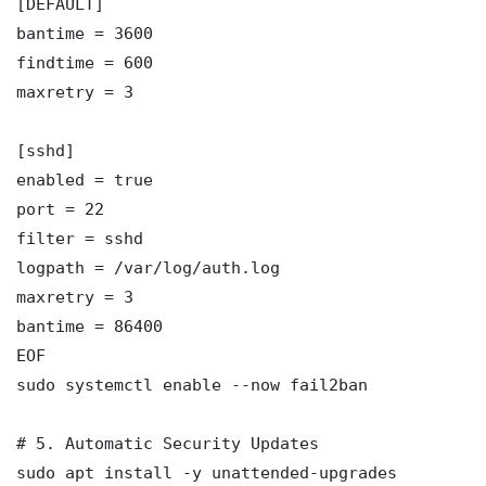
[DEFAULT]

bantime = 3600

findtime = 600

maxretry = 3

[sshd]

enabled = true

port = 22

filter = sshd

logpath = /var/log/auth.log

maxretry = 3

bantime = 86400

EOF

sudo systemctl enable --now fail2ban

# 5. Automatic Security Updates

sudo apt install -y unattended-upgrades
