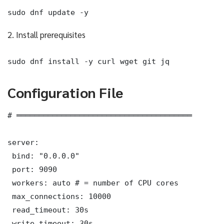
sudo dnf update -y
2. Install prerequisites
sudo dnf install -y curl wget git jq
Configuration File
# ═══════════════════════════════════════

server:

 bind: "0.0.0.0"

 port: 9090

 workers: auto # = number of CPU cores

 max_connections: 10000

 read_timeout: 30s

 write_timeout: 30s
