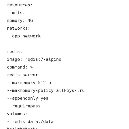
 resources:

 limits:

 memory: 4G

 networks:

 - app-network

 redis:

 image: redis:7-alpine

 command: >

 redis-server

 --maxmemory 512mb

 --maxmemory-policy allkeys-lru

 --appendonly yes

 --requirepass 

 volumes:

 - redis_data:/data
