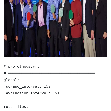
# prometheus.yml

# ═══════════════════════════════════════

global:

 scrape_interval: 15s

 evaluation_interval: 15s

rule_files:
