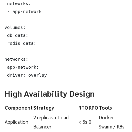
 networks:

 - app-network

volumes:

 db_data:

 redis_data:

networks:

 app-network:

 driver: overlay
High Availability Design
Component
Strategy
RTO
RPO
Tools
2 replicas + Load
Docker
Application
< 5s
0
Balancer
Swarm / K8s