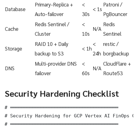
Primary-Replica +
<
Patroni /
Database
< 1s
Auto-failover
30s
PgBouncer
Redis Sentinel /
<
Redis
Cache
N/A
Cluster
10s
Sentinel
RAID 10 + Daily
<
restic /
Storage
< 1h
backup to S3
24h
borgbackup
Multi-provider DNS
<
CloudFlare +
DNS
N/A
failover
60s
Route53
Security Hardening Checklist
# ═══════════════════════════════════════

# Security Hardening for GCP Vertex AI FinOps Cl
# ═══════════════════════════════════════
