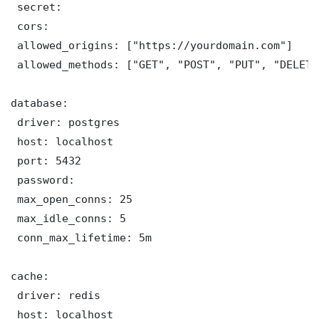
 secret: 

 cors:

 allowed_origins: ["https://yourdomain.com"]

 allowed_methods: ["GET", "POST", "PUT", "DELETE"
database:

 driver: postgres

 host: localhost

 port: 5432

 password: 

 max_open_conns: 25

 max_idle_conns: 5

 conn_max_lifetime: 5m

cache:

 driver: redis

 host: localhost
