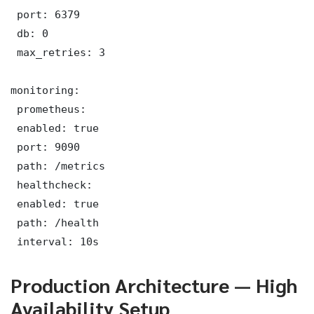
 port: 6379

 db: 0

 max_retries: 3

monitoring:

 prometheus:

 enabled: true

 port: 9090

 path: /metrics

 healthcheck:

 enabled: true

 path: /health

 interval: 10s
Production Architecture — High
Availability Setup