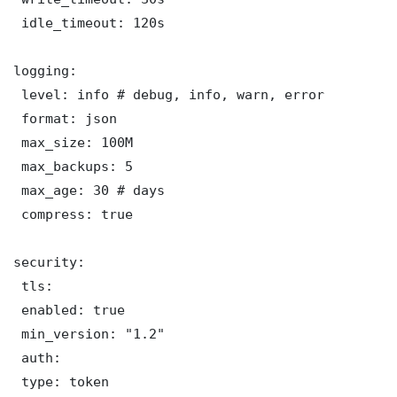
 idle_timeout: 120s

logging:

 level: info # debug, info, warn, error

 format: json

 max_size: 100M

 max_backups: 5

 max_age: 30 # days

 compress: true

security:

 tls:

 enabled: true

 min_version: "1.2"

 auth:

 type: token
