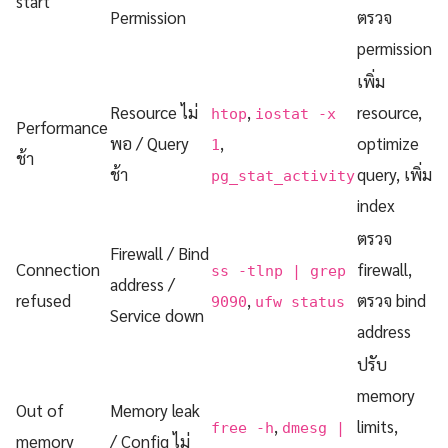
start
Permission
ตรวจ
permission
เพิ่ม
Resource ไม่
,
resource,
htop
iostat -x
Performance
พอ / Query
,
optimize
1
ช้า
ช้า
query, เพิ่ม
pg_stat_activity
index
ตรวจ
Firewall / Bind
Connection
firewall,
ss -tlnp | grep
address /
refused
,
ตรวจ bind
9090
ufw status
Service down
address
ปรับ
memory
Out of
Memory leak
,
limits,
free -h
dmesg |
memory
/ Config ไม่