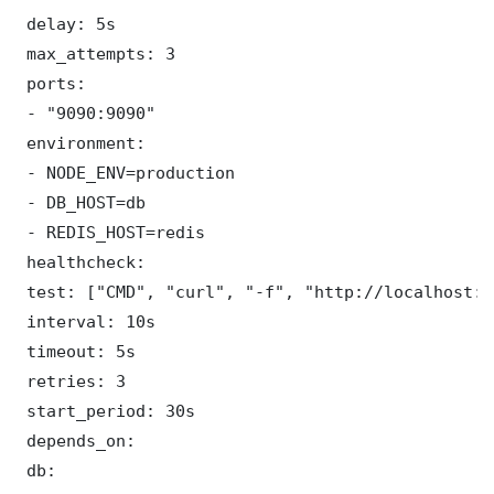
 delay: 5s

 max_attempts: 3

 ports:

 - "9090:9090"

 environment:

 - NODE_ENV=production

 - DB_HOST=db

 - REDIS_HOST=redis

 healthcheck:

 test: ["CMD", "curl", "-f", "http://localhost:9
 interval: 10s

 timeout: 5s

 retries: 3

 start_period: 30s

 depends_on:

 db:
