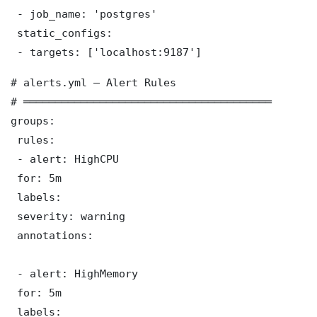
 - job_name: 'postgres'

 static_configs:

 - targets: ['localhost:9187']
# alerts.yml — Alert Rules

# ═══════════════════════════════════════

groups:

 rules:

 - alert: HighCPU

 for: 5m

 labels:

 severity: warning

 annotations:

 - alert: HighMemory

 for: 5m

 labels:
