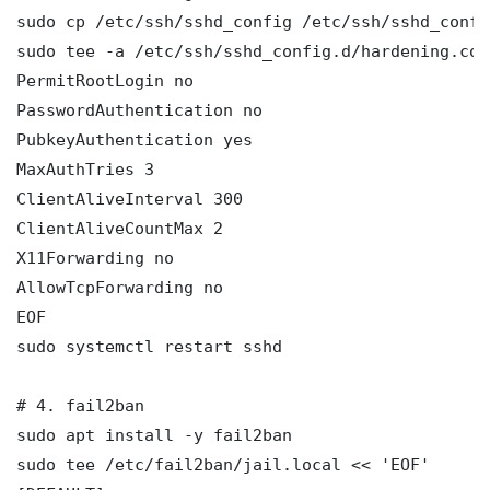
sudo cp /etc/ssh/sshd_config /etc/ssh/sshd_config
sudo tee -a /etc/ssh/sshd_config.d/hardening.con
PermitRootLogin no

PasswordAuthentication no

PubkeyAuthentication yes

MaxAuthTries 3

ClientAliveInterval 300

ClientAliveCountMax 2

X11Forwarding no

AllowTcpForwarding no

EOF

sudo systemctl restart sshd

# 4. fail2ban

sudo apt install -y fail2ban

sudo tee /etc/fail2ban/jail.local << 'EOF'
