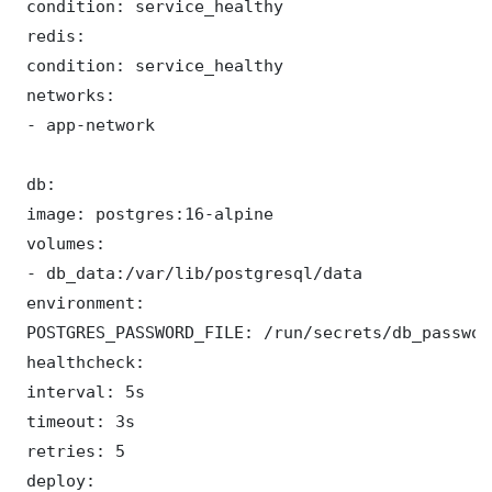
 condition: service_healthy

 redis:

 condition: service_healthy

 networks:

 - app-network

 db:

 image: postgres:16-alpine

 volumes:

 - db_data:/var/lib/postgresql/data

 environment:

 POSTGRES_PASSWORD_FILE: /run/secrets/db_password
 healthcheck:

 interval: 5s

 timeout: 3s

 retries: 5

 deploy:
