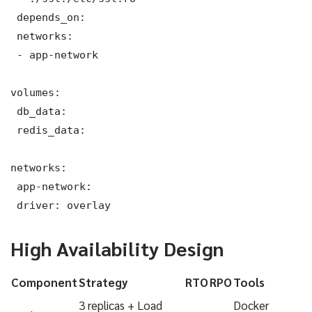
 depends_on:

 networks:

 - app-network

volumes:

 db_data:

 redis_data:

networks:

 app-network:

 driver: overlay
High Availability Design
Component
Strategy
RTO
RPO
Tools
3 replicas + Load
Docker