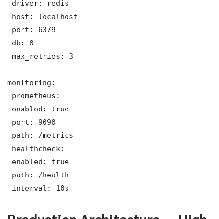
 driver: redis

 host: localhost

 port: 6379

 db: 0

 max_retries: 3

monitoring:

 prometheus:

 enabled: true

 port: 9090

 path: /metrics

 healthcheck:

 enabled: true

 path: /health

 interval: 10s
Production Architecture — High