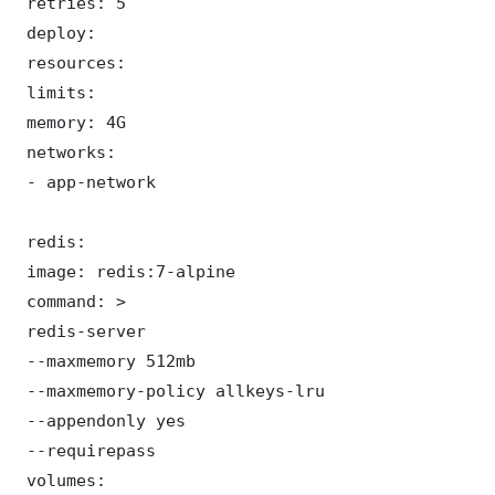
 retries: 5

 deploy:

 resources:

 limits:

 memory: 4G

 networks:

 - app-network

 redis:

 image: redis:7-alpine

 command: >

 redis-server

 --maxmemory 512mb

 --maxmemory-policy allkeys-lru

 --appendonly yes

 --requirepass 

 volumes:
