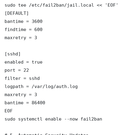
sudo tee /etc/fail2ban/jail.local << 'EOF'

[DEFAULT]

bantime = 3600

findtime = 600

maxretry = 3

[sshd]

enabled = true

port = 22

filter = sshd

logpath = /var/log/auth.log

maxretry = 3

bantime = 86400

EOF

sudo systemctl enable --now fail2ban
