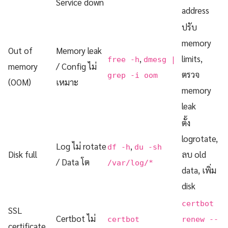
Service down
address
ปรับ
memory
Out of
Memory leak
,
limits,
free -h
dmesg |
memory
/ Config ไม่
ตรวจ
grep -i oom
(OOM)
เหมาะ
memory
leak
ตั้ง
logrotate,
Log ไม่ rotate
,
df -h
du -sh
Disk full
ลบ old
/ Data โต
/var/log/*
data, เพิ่ม
disk
certbot
SSL
Certbot ไม่
certbot
renew --
certificate