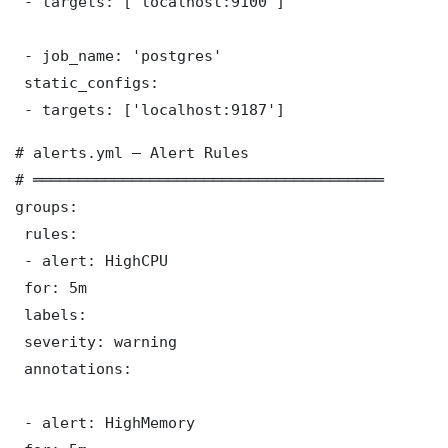
 - targets: ['localhost:9100']

 - job_name: 'postgres'

 static_configs:

 - targets: ['localhost:9187']
# alerts.yml — Alert Rules

# ═══════════════════════════════════════

groups:

 rules:

 - alert: HighCPU

 for: 5m

 labels:

 severity: warning

 annotations:

 - alert: HighMemory
