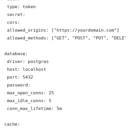
 type: token

 secret: 

 cors:

 allowed_origins: ["https://yourdomain.com"]

 allowed_methods: ["GET", "POST", "PUT", "DELETE"
database:

 driver: postgres

 host: localhost

 port: 5432

 password: 

 max_open_conns: 25

 max_idle_conns: 5

 conn_max_lifetime: 5m

cache:
