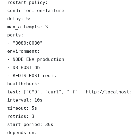
 restart_policy:

 condition: on-failure

 delay: 5s

 max_attempts: 3

 ports:

 - "8080:8080"

 environment:

 - NODE_ENV=production

 - DB_HOST=db

 - REDIS_HOST=redis

 healthcheck:

 test: ["CMD", "curl", "-f", "http://localhost:8
 interval: 10s

 timeout: 5s

 retries: 3

 start_period: 30s

 depends_on:
