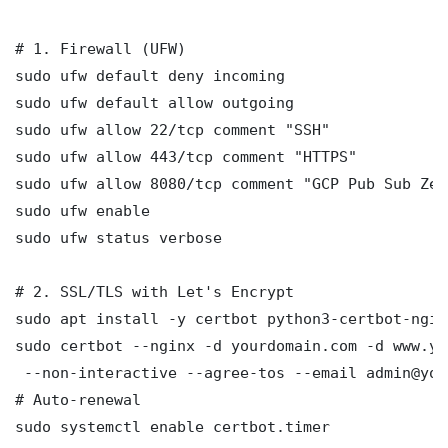
# 1. Firewall (UFW)

sudo ufw default deny incoming

sudo ufw default allow outgoing

sudo ufw allow 22/tcp comment "SSH"

sudo ufw allow 443/tcp comment "HTTPS"

sudo ufw allow 8080/tcp comment "GCP Pub Sub Zer
sudo ufw enable

sudo ufw status verbose

# 2. SSL/TLS with Let's Encrypt

sudo apt install -y certbot python3-certbot-nginx
sudo certbot --nginx -d yourdomain.com -d www.yo
 --non-interactive --agree-tos --email admin@you
# Auto-renewal

sudo systemctl enable certbot.timer
