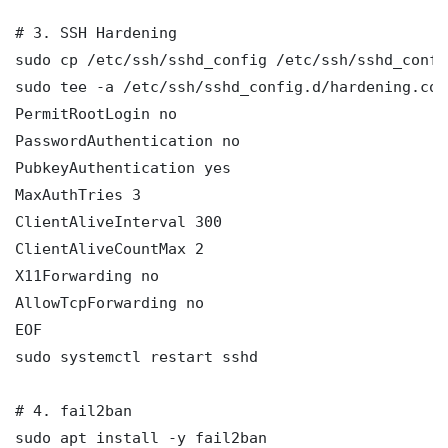
# 3. SSH Hardening

sudo cp /etc/ssh/sshd_config /etc/ssh/sshd_config
sudo tee -a /etc/ssh/sshd_config.d/hardening.con
PermitRootLogin no

PasswordAuthentication no

PubkeyAuthentication yes

MaxAuthTries 3

ClientAliveInterval 300

ClientAliveCountMax 2

X11Forwarding no

AllowTcpForwarding no

EOF

sudo systemctl restart sshd

# 4. fail2ban

sudo apt install -y fail2ban
