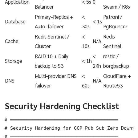
Application
< 5s
0
Balancer
Swarm / K8s
Primary-Replica +
<
Patroni /
Database
< 1s
Auto-failover
30s
PgBouncer
Redis Sentinel /
<
Redis
Cache
N/A
Cluster
10s
Sentinel
RAID 10 + Daily
<
restic /
Storage
< 1h
backup to S3
24h
borgbackup
Multi-provider DNS
<
CloudFlare +
DNS
N/A
failover
60s
Route53
Security Hardening Checklist
# ═══════════════════════════════════════

# Security Hardening for GCP Pub Sub Zero Downti
# ═══════════════════════════════════════
