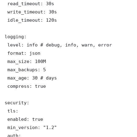
 read_timeout: 30s

 write_timeout: 30s

 idle_timeout: 120s

logging:

 level: info # debug, info, warn, error

 format: json

 max_size: 100M

 max_backups: 5

 max_age: 30 # days

 compress: true

security:

 tls:

 enabled: true

 min_version: "1.2"

 auth:
