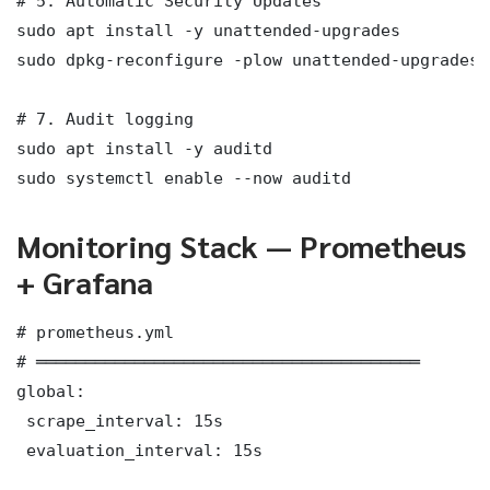
# 5. Automatic Security Updates

sudo apt install -y unattended-upgrades

sudo dpkg-reconfigure -plow unattended-upgrades

# 7. Audit logging

sudo apt install -y auditd

sudo systemctl enable --now auditd
Monitoring Stack — Prometheus
+ Grafana
# prometheus.yml

# ═══════════════════════════════════════

global:

 scrape_interval: 15s

 evaluation_interval: 15s
