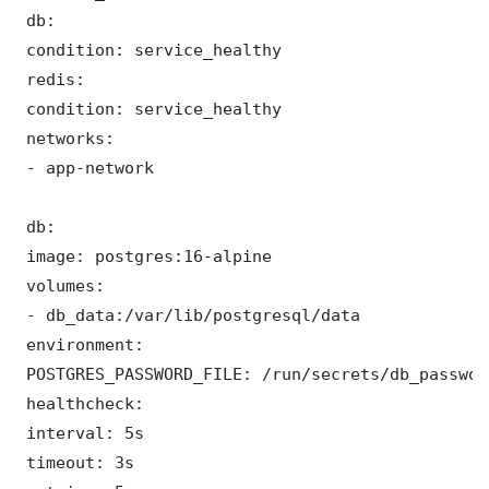
 db:

 condition: service_healthy

 redis:

 condition: service_healthy

 networks:

 - app-network

 db:

 image: postgres:16-alpine

 volumes:

 - db_data:/var/lib/postgresql/data

 environment:

 POSTGRES_PASSWORD_FILE: /run/secrets/db_password
 healthcheck:

 interval: 5s

 timeout: 3s
