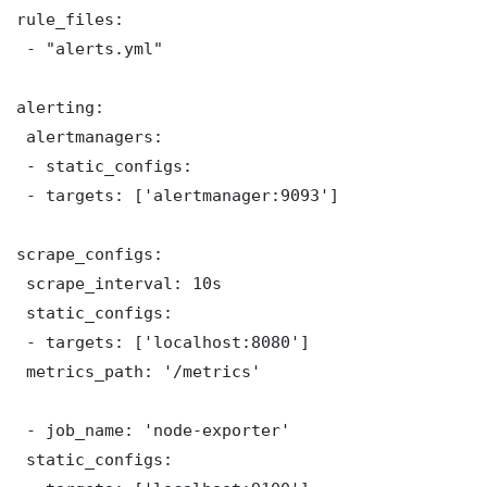
rule_files:

 - "alerts.yml"

alerting:

 alertmanagers:

 - static_configs:

 - targets: ['alertmanager:9093']

scrape_configs:

 scrape_interval: 10s

 static_configs:

 - targets: ['localhost:8080']

 metrics_path: '/metrics'

 - job_name: 'node-exporter'

 static_configs:
