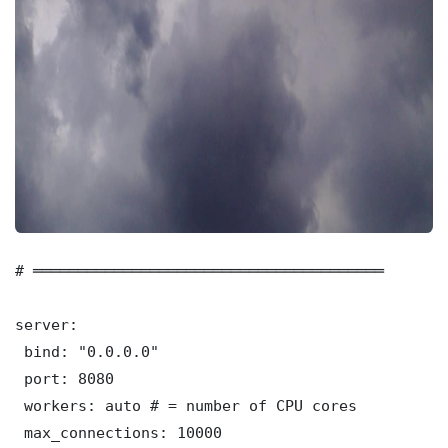
# ═══════════════════════════════════════

server:

 bind: "0.0.0.0"

 port: 8080

 workers: auto # = number of CPU cores

 max_connections: 10000
