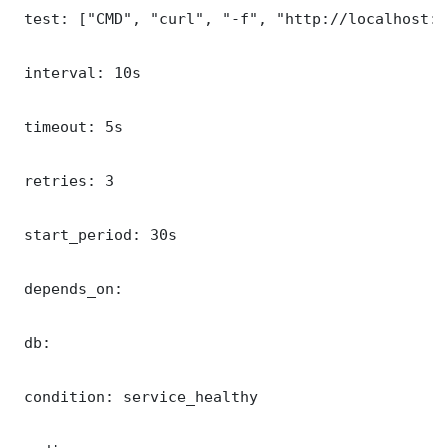
 test: ["CMD", "curl", "-f", "http://localhost:8
 interval: 10s

 timeout: 5s

 retries: 3

 start_period: 30s

 depends_on:

 db:

 condition: service_healthy
