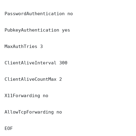
PasswordAuthentication no

PubkeyAuthentication yes

MaxAuthTries 3

ClientAliveInterval 300

ClientAliveCountMax 2

X11Forwarding no

AllowTcpForwarding no

EOF
