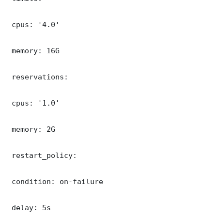
 cpus: '4.0'

 memory: 16G

 reservations:

 cpus: '1.0'

 memory: 2G

 restart_policy:

 condition: on-failure

 delay: 5s
