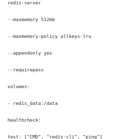
 redis-server

 --maxmemory 512mb

 --maxmemory-policy allkeys-lru

 --appendonly yes

 --requirepass 

 volumes:

 - redis_data:/data

 healthcheck:

 test: ["CMD", "redis-cli", "ping"]
