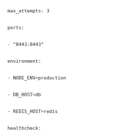
 max_attempts: 3

 ports:

 - "8443:8443"

 environment:

 - NODE_ENV=production

 - DB_HOST=db

 - REDIS_HOST=redis

 healthcheck:
