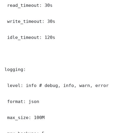
 read_timeout: 30s

 write_timeout: 30s

 idle_timeout: 120s

logging:

 level: info # debug, info, warn, error

 format: json

 max_size: 100M
