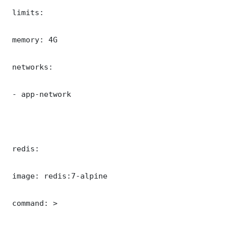
 limits:

 memory: 4G

 networks:

 - app-network

 redis:

 image: redis:7-alpine

 command: >
