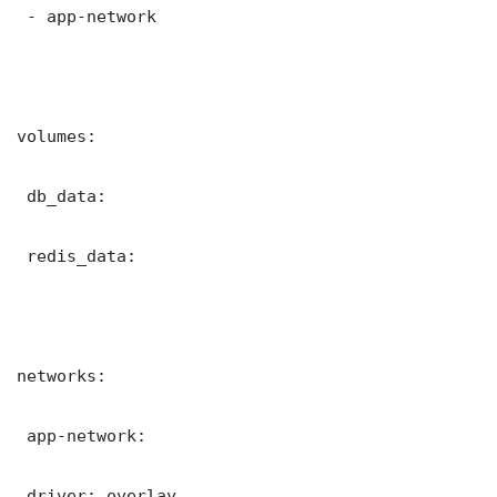
 - app-network

volumes:

 db_data:

 redis_data:

networks:

 app-network:

 driver: overlay