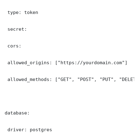
 type: token

 secret: 

 cors:

 allowed_origins: ["https://yourdomain.com"]

 allowed_methods: ["GET", "POST", "PUT", "DELETE"
database:

 driver: postgres
