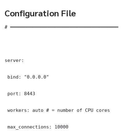
Configuration File
# ═══════════════════════════════════════

server:

 bind: "0.0.0.0"

 port: 8443

 workers: auto # = number of CPU cores

 max_connections: 10000
