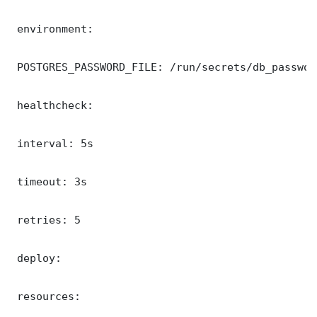
 environment:

 POSTGRES_PASSWORD_FILE: /run/secrets/db_password
 healthcheck:

 interval: 5s

 timeout: 3s

 retries: 5

 deploy:

 resources:
