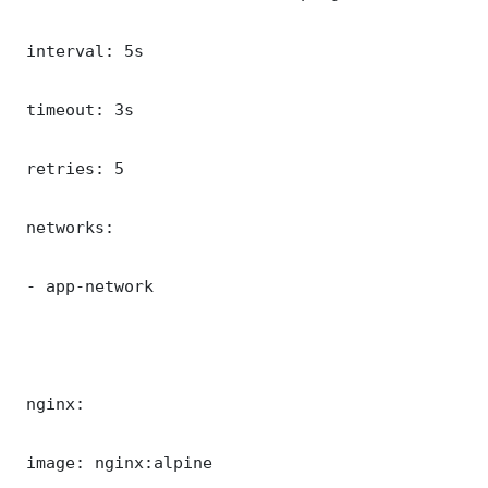
 interval: 5s

 timeout: 3s

 retries: 5

 networks:

 - app-network

 nginx:

 image: nginx:alpine
