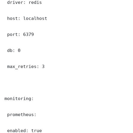
 driver: redis

 host: localhost

 port: 6379

 db: 0

 max_retries: 3

monitoring:

 prometheus:

 enabled: true
