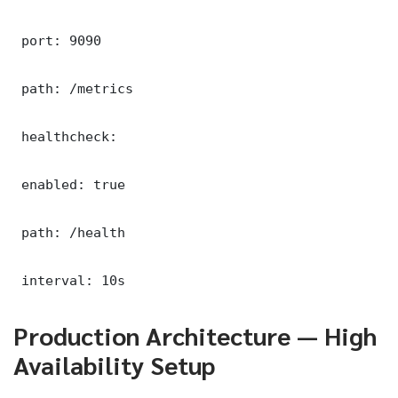
 port: 9090

 path: /metrics

 healthcheck:

 enabled: true

 path: /health

 interval: 10s
Production Architecture — High
Availability Setup