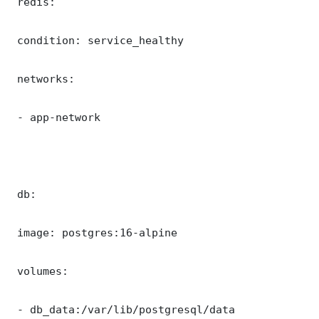
 redis:

 condition: service_healthy

 networks:

 - app-network

 db:

 image: postgres:16-alpine

 volumes:

 - db_data:/var/lib/postgresql/data
