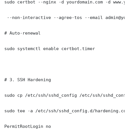
sudo certbot --nginx -d yourdomain.com -d www.yo
 --non-interactive --agree-tos --email admin@you
# Auto-renewal

sudo systemctl enable certbot.timer

# 3. SSH Hardening

sudo cp /etc/ssh/sshd_config /etc/ssh/sshd_config
sudo tee -a /etc/ssh/sshd_config.d/hardening.con
PermitRootLogin no
