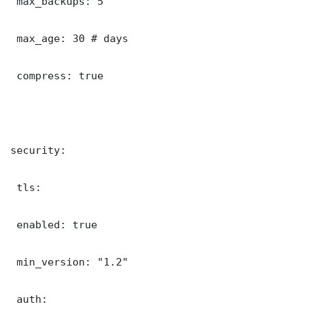
 max_backups: 5

 max_age: 30 # days

 compress: true

security:

 tls:

 enabled: true

 min_version: "1.2"

 auth:
