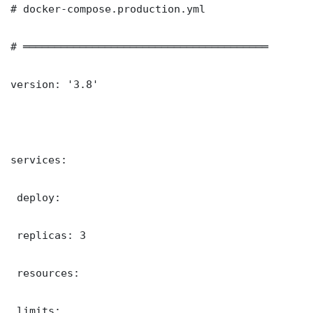
# docker-compose.production.yml

# ═══════════════════════════════════════

version: '3.8'

services:

 deploy:

 replicas: 3

 resources:

 limits:
