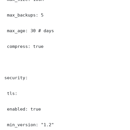
 max_backups: 5

 max_age: 30 # days

 compress: true

security:

 tls:

 enabled: true

 min_version: "1.2"
