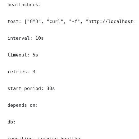
 healthcheck:

 test: ["CMD", "curl", "-f", "http://localhost:8
 interval: 10s

 timeout: 5s

 retries: 3

 start_period: 30s

 depends_on:

 db:

 condition: service_healthy
