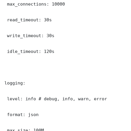
 max_connections: 10000

 read_timeout: 30s

 write_timeout: 30s

 idle_timeout: 120s

logging:

 level: info # debug, info, warn, error

 format: json

 max_size: 100M
