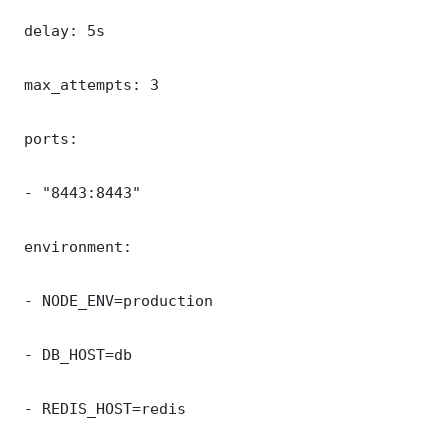
 delay: 5s

 max_attempts: 3

 ports:

 - "8443:8443"

 environment:

 - NODE_ENV=production

 - DB_HOST=db

 - REDIS_HOST=redis
