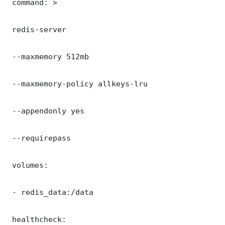
 command: >

 redis-server

 --maxmemory 512mb

 --maxmemory-policy allkeys-lru

 --appendonly yes

 --requirepass 

 volumes:

 - redis_data:/data

 healthcheck:
