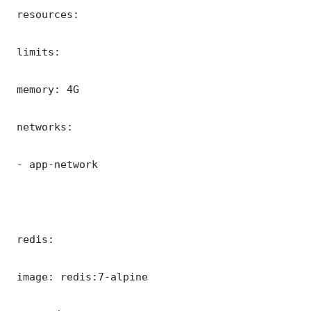
 resources:

 limits:

 memory: 4G

 networks:

 - app-network

 redis:

 image: redis:7-alpine
