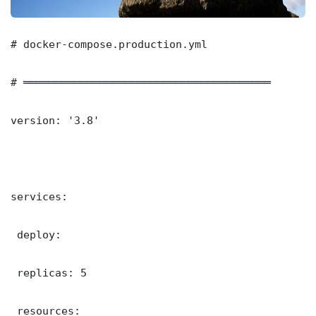
# docker-compose.production.yml

# ═══════════════════════════════════════

version: '3.8'

services:

 deploy:

 replicas: 5

 resources:
