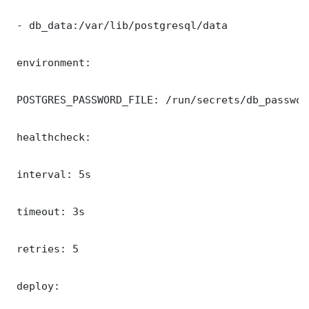
 - db_data:/var/lib/postgresql/data

 environment:

 POSTGRES_PASSWORD_FILE: /run/secrets/db_password
 healthcheck:

 interval: 5s

 timeout: 3s

 retries: 5

 deploy:
