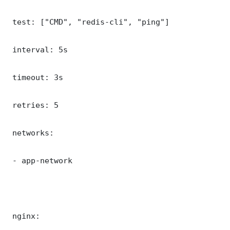
 test: ["CMD", "redis-cli", "ping"]

 interval: 5s

 timeout: 3s

 retries: 5

 networks:

 - app-network

 nginx:
