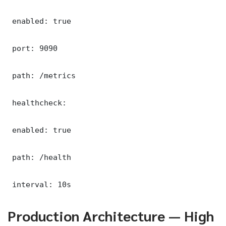
 enabled: true

 port: 9090

 path: /metrics

 healthcheck:

 enabled: true

 path: /health

 interval: 10s
Production Architecture — High