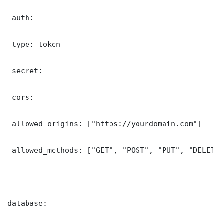
 auth:

 type: token

 secret: 

 cors:

 allowed_origins: ["https://yourdomain.com"]

 allowed_methods: ["GET", "POST", "PUT", "DELETE"
database:
