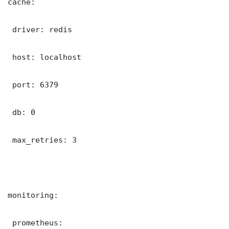
cache:

 driver: redis

 host: localhost

 port: 6379

 db: 0

 max_retries: 3

monitoring:

 prometheus:
