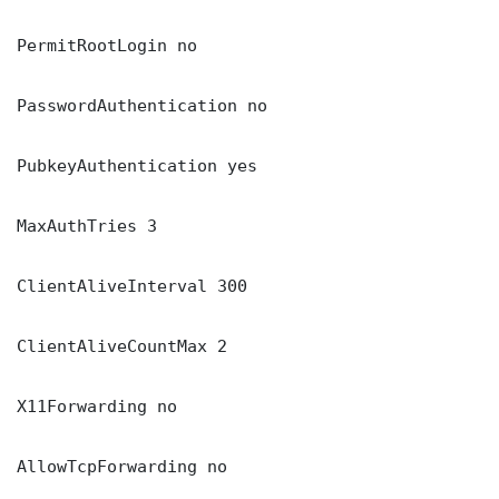
PermitRootLogin no

PasswordAuthentication no

PubkeyAuthentication yes

MaxAuthTries 3

ClientAliveInterval 300

ClientAliveCountMax 2

X11Forwarding no

AllowTcpForwarding no
