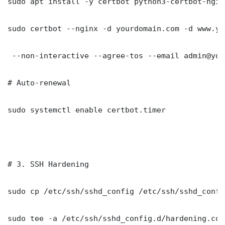
sudo apt install -y certbot python3-certbot-nginx
sudo certbot --nginx -d yourdomain.com -d www.yo
 --non-interactive --agree-tos --email admin@you
# Auto-renewal

sudo systemctl enable certbot.timer

# 3. SSH Hardening

sudo cp /etc/ssh/sshd_config /etc/ssh/sshd_config
sudo tee -a /etc/ssh/sshd_config.d/hardening.con