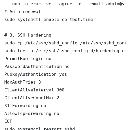
 --non-interactive --agree-tos --email admin@you
# Auto-renewal

sudo systemctl enable certbot.timer

# 3. SSH Hardening

sudo cp /etc/ssh/sshd_config /etc/ssh/sshd_config
sudo tee -a /etc/ssh/sshd_config.d/hardening.con
PermitRootLogin no

PasswordAuthentication no

PubkeyAuthentication yes

MaxAuthTries 3

ClientAliveInterval 300

ClientAliveCountMax 2

X11Forwarding no

AllowTcpForwarding no

EOF

sudo systemctl restart sshd
