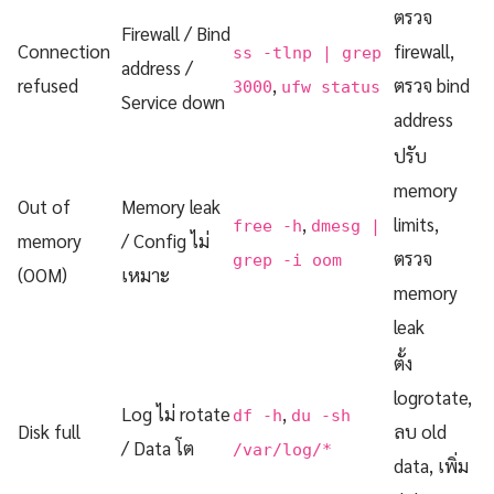
ตรวจ
Firewall / Bind
Connection
firewall,
ss -tlnp | grep
address /
refused
,
ตรวจ bind
3000
ufw status
Service down
address
ปรับ
memory
Out of
Memory leak
,
limits,
free -h
dmesg |
memory
/ Config ไม่
ตรวจ
grep -i oom
(OOM)
เหมาะ
memory
leak
ตั้ง
logrotate,
Log ไม่ rotate
,
df -h
du -sh
Disk full
ลบ old
/ Data โต
/var/log/*
data, เพิ่ม