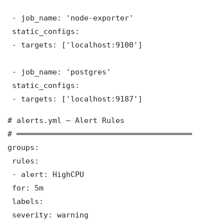
 - job_name: 'node-exporter'

 static_configs:

 - targets: ['localhost:9100']

 - job_name: 'postgres'

 static_configs:

 - targets: ['localhost:9187']
# alerts.yml — Alert Rules

# ═══════════════════════════════════════

groups:

 rules:

 - alert: HighCPU

 for: 5m

 labels:

 severity: warning
