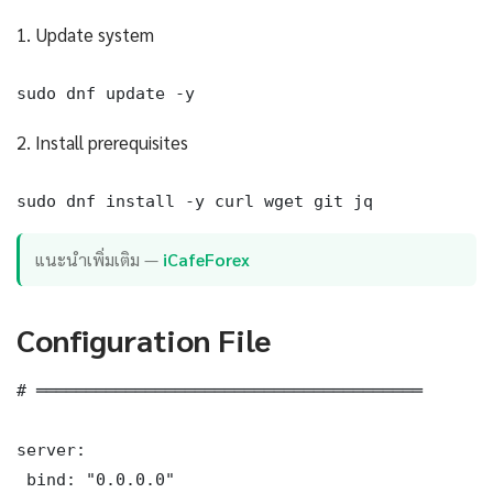
1. Update system
sudo dnf update -y
2. Install prerequisites
sudo dnf install -y curl wget git jq
แนะนำเพิ่มเติม —
iCafeForex
Configuration File
# ═══════════════════════════════════════

server:

 bind: "0.0.0.0"
