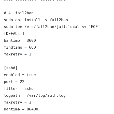
# 4. fail2ban

sudo apt install -y fail2ban

sudo tee /etc/fail2ban/jail.local << 'EOF'

[DEFAULT]

bantime = 3600

findtime = 600

maxretry = 3

[sshd]

enabled = true

port = 22

filter = sshd

logpath = /var/log/auth.log

maxretry = 3

bantime = 86400
