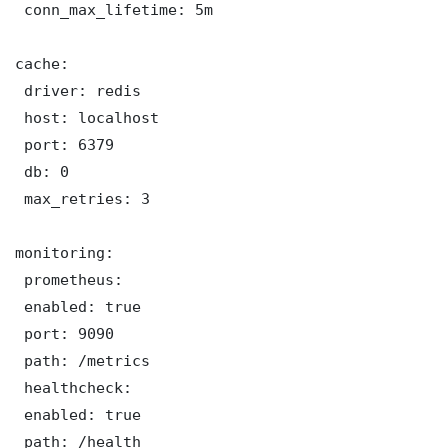
 conn_max_lifetime: 5m

cache:

 driver: redis

 host: localhost

 port: 6379

 db: 0

 max_retries: 3

monitoring:

 prometheus:

 enabled: true

 port: 9090

 path: /metrics

 healthcheck:

 enabled: true

 path: /health
