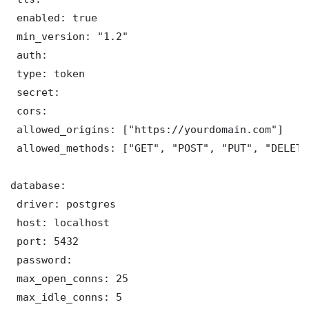
 enabled: true

 min_version: "1.2"

 auth:

 type: token

 secret: 

 cors:

 allowed_origins: ["https://yourdomain.com"]

 allowed_methods: ["GET", "POST", "PUT", "DELETE"
database:

 driver: postgres

 host: localhost

 port: 5432

 password: 

 max_open_conns: 25

 max_idle_conns: 5
