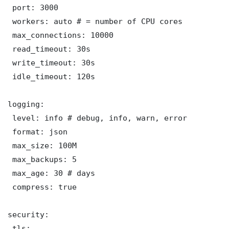
 port: 3000

 workers: auto # = number of CPU cores

 max_connections: 10000

 read_timeout: 30s

 write_timeout: 30s

 idle_timeout: 120s

logging:

 level: info # debug, info, warn, error

 format: json

 max_size: 100M

 max_backups: 5

 max_age: 30 # days

 compress: true

security:

 tls:
