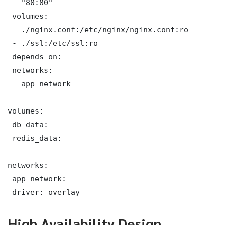
 - "80:80"

 volumes:

 - ./nginx.conf:/etc/nginx/nginx.conf:ro

 - ./ssl:/etc/ssl:ro

 depends_on:

 networks:

 - app-network

volumes:

 db_data:

 redis_data:

networks:

 app-network:

 driver: overlay
High Availability Design