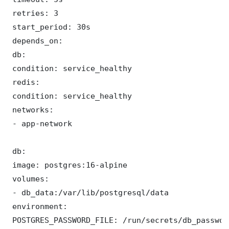
 retries: 3

 start_period: 30s

 depends_on:

 db:

 condition: service_healthy

 redis:

 condition: service_healthy

 networks:

 - app-network

 db:

 image: postgres:16-alpine

 volumes:

 - db_data:/var/lib/postgresql/data

 environment:

 POSTGRES_PASSWORD_FILE: /run/secrets/db_password