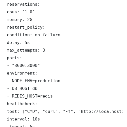
 reservations:

 cpus: '1.0'

 memory: 2G

 restart_policy:

 condition: on-failure

 delay: 5s

 max_attempts: 3

 ports:

 - "3000:3000"

 environment:

 - NODE_ENV=production

 - DB_HOST=db

 - REDIS_HOST=redis

 healthcheck:

 test: ["CMD", "curl", "-f", "http://localhost:3
 interval: 10s

 timeout: 5s
