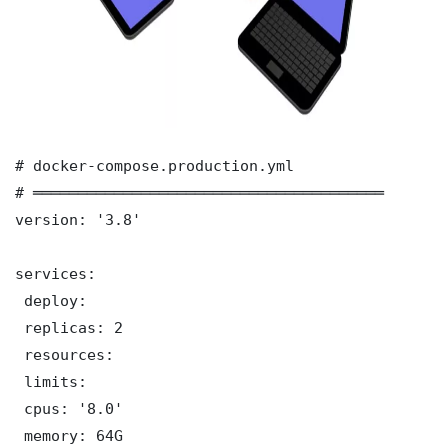
# docker-compose.production.yml

# ═══════════════════════════════════════

version: '3.8'

services:

 deploy:

 replicas: 2

 resources:

 limits:

 cpus: '8.0'

 memory: 64G
