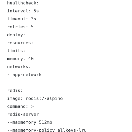
 healthcheck:

 interval: 5s

 timeout: 3s

 retries: 5

 deploy:

 resources:

 limits:

 memory: 4G

 networks:

 - app-network

 redis:

 image: redis:7-alpine

 command: >

 redis-server

 --maxmemory 512mb

 --maxmemory-policy allkeys-lru
