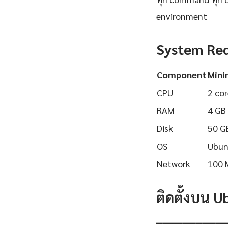
environment
System Re
Component
Min
CPU
2 cor
RAM
4 GB
Disk
50 G
OS
Ubun
Network
100 
ติดตั้งบน 
══════════