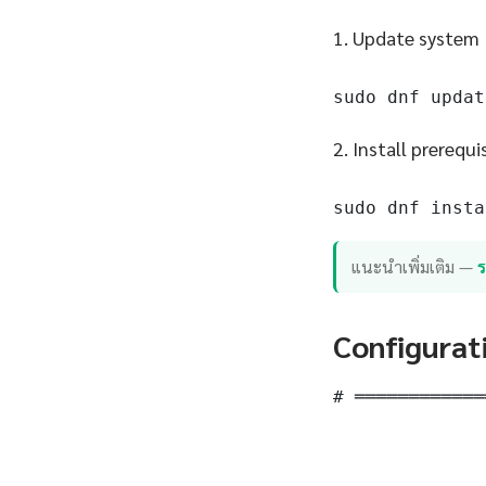
1. Update system
sudo dnf updat
2. Install prerequi
sudo dnf insta
แนะนำเพิ่มเติม —
Configurat
# ════════════