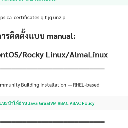
s ca-certificates git jq unzip
การติดตั้งแบบ manual:
CentOS/Rocky Linux/AlmaLinux
═════════════════════════════
mmunity Building Installation — RHEL-based
แนะนำให้อ่าน Java GraalVM RBAC ABAC Policy
═════════════════════════════