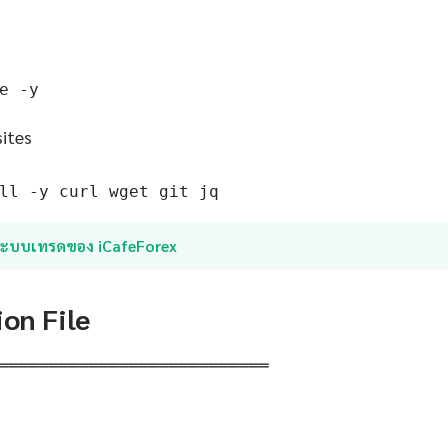
e -y
sites
ll -y curl wget git jq
ระบบเทรดของ iCafeForex
ion File
═══════════════════════════
