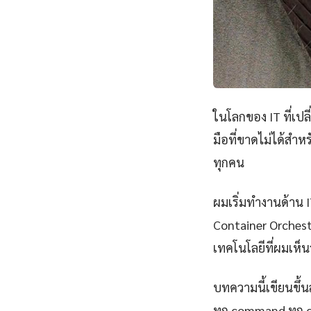
ในโลกของ IT ที่เป
มือที่ขาดไม่ได้สำห
ทุกคน
ผมเริ่มทำงานด้าน IT
Container Orchest
เทคโนโลยีที่ผมเห็นว
บทความนี้เขียนขึ้นส
ทุก command ทุก 