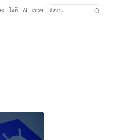
ex
ไอที
AI
เทรด