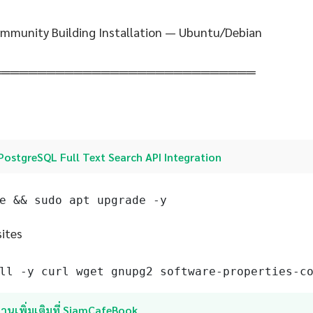
mmunity Building Installation — Ubuntu/Debian
═════════════════════════════
PostgreSQL Full Text Search API Integration
e && sudo apt upgrade -y
sites
ll -y curl wget gnupg2 software-properties-c
่านเพิ่มเติมที่ SiamCafeBook