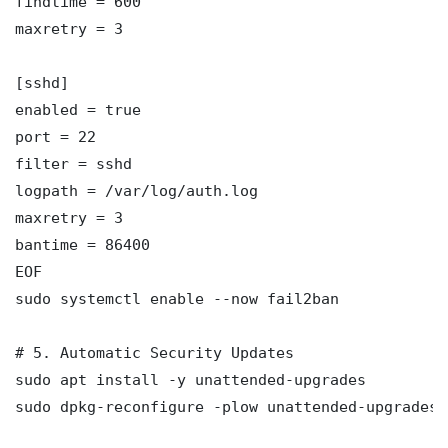
findtime = 600

maxretry = 3

[sshd]

enabled = true

port = 22

filter = sshd

logpath = /var/log/auth.log

maxretry = 3

bantime = 86400

EOF

sudo systemctl enable --now fail2ban

# 5. Automatic Security Updates

sudo apt install -y unattended-upgrades

sudo dpkg-reconfigure -plow unattended-upgrades
