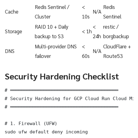
Redis Sentinel /
<
Redis
Cache
N/A
Cluster
10s
Sentinel
RAID 10 + Daily
<
restic /
Storage
< 1h
backup to S3
24h
borgbackup
Multi-provider DNS
<
CloudFlare +
DNS
N/A
failover
60s
Route53
Security Hardening Checklist
# ═══════════════════════════════════════

# Security Hardening for GCP Cloud Run Cloud Mig
# ═══════════════════════════════════════

# 1. Firewall (UFW)

sudo ufw default deny incoming
