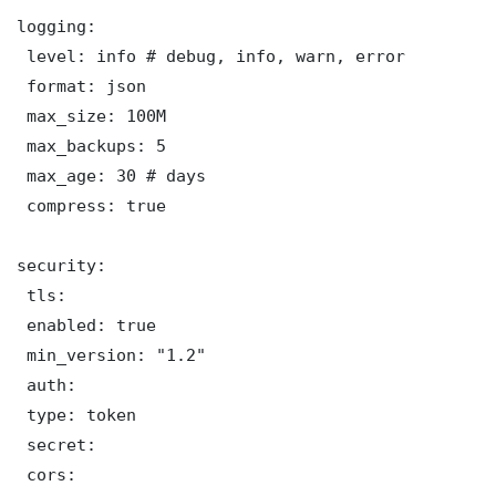
logging:

 level: info # debug, info, warn, error

 format: json

 max_size: 100M

 max_backups: 5

 max_age: 30 # days

 compress: true

security:

 tls:

 enabled: true

 min_version: "1.2"

 auth:

 type: token

 secret: 

 cors:
