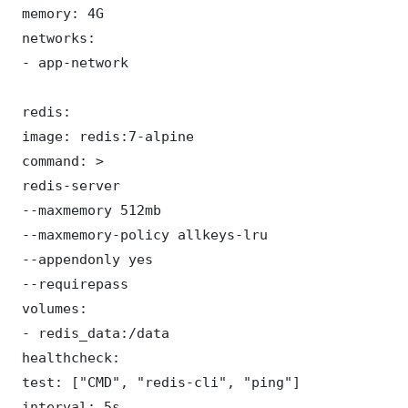
 memory: 4G

 networks:

 - app-network

 redis:

 image: redis:7-alpine

 command: >

 redis-server

 --maxmemory 512mb

 --maxmemory-policy allkeys-lru

 --appendonly yes

 --requirepass 

 volumes:

 - redis_data:/data

 healthcheck:

 test: ["CMD", "redis-cli", "ping"]

 interval: 5s
