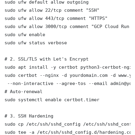
sudo ufw default allow outgoing

sudo ufw allow 22/tcp comment "SSH"

sudo ufw allow 443/tcp comment "HTTPS"

sudo ufw allow 3000/tcp comment "GCP Cloud Run C
sudo ufw enable

sudo ufw status verbose

# 2. SSL/TLS with Let's Encrypt

sudo apt install -y certbot python3-certbot-nginx
sudo certbot --nginx -d yourdomain.com -d www.yo
 --non-interactive --agree-tos --email admin@you
# Auto-renewal

sudo systemctl enable certbot.timer

# 3. SSH Hardening

sudo cp /etc/ssh/sshd_config /etc/ssh/sshd_config
sudo tee -a /etc/ssh/sshd_config.d/hardening.con