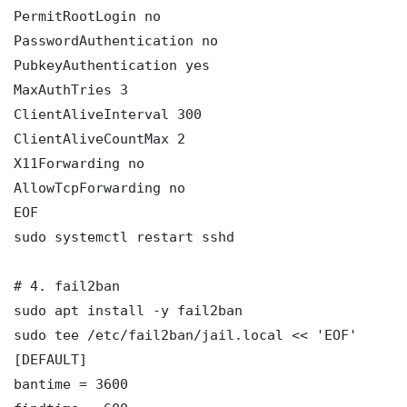
PermitRootLogin no

PasswordAuthentication no

PubkeyAuthentication yes

MaxAuthTries 3

ClientAliveInterval 300

ClientAliveCountMax 2

X11Forwarding no

AllowTcpForwarding no

EOF

sudo systemctl restart sshd

# 4. fail2ban

sudo apt install -y fail2ban

sudo tee /etc/fail2ban/jail.local << 'EOF'

[DEFAULT]

bantime = 3600
