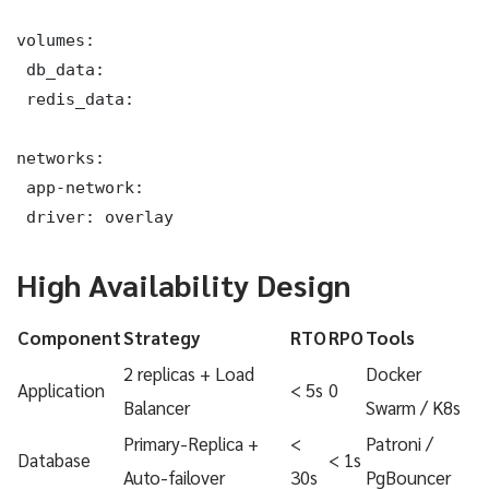
volumes:

 db_data:

 redis_data:

networks:

 app-network:

 driver: overlay
High Availability Design
Component
Strategy
RTO
RPO
Tools
2 replicas + Load
Docker
Application
< 5s
0
Balancer
Swarm / K8s
Primary-Replica +
<
Patroni /
Database
< 1s
Auto-failover
30s
PgBouncer