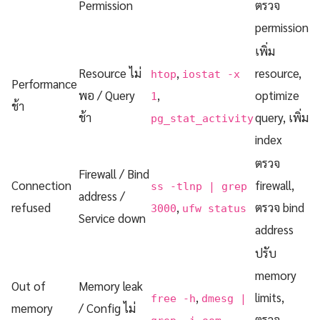
Permission
ตรวจ
permission
เพิ่ม
Resource ไม่
,
resource,
htop
iostat -x
Performance
พอ / Query
,
optimize
1
ช้า
ช้า
query, เพิ่ม
pg_stat_activity
index
ตรวจ
Firewall / Bind
Connection
firewall,
ss -tlnp | grep
address /
refused
,
ตรวจ bind
3000
ufw status
Service down
address
ปรับ
memory
Out of
Memory leak
,
limits,
free -h
dmesg |
memory
/ Config ไม่
ตรวจ