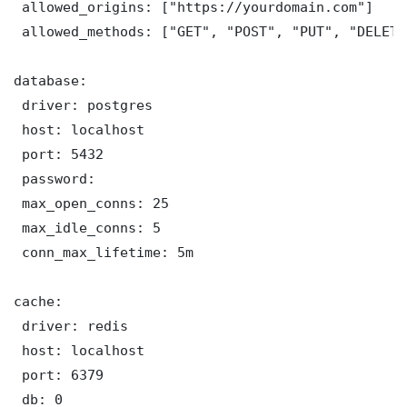
 allowed_origins: ["https://yourdomain.com"]

 allowed_methods: ["GET", "POST", "PUT", "DELETE"
database:

 driver: postgres

 host: localhost

 port: 5432

 password: 

 max_open_conns: 25

 max_idle_conns: 5

 conn_max_lifetime: 5m

cache:

 driver: redis

 host: localhost

 port: 6379

 db: 0
