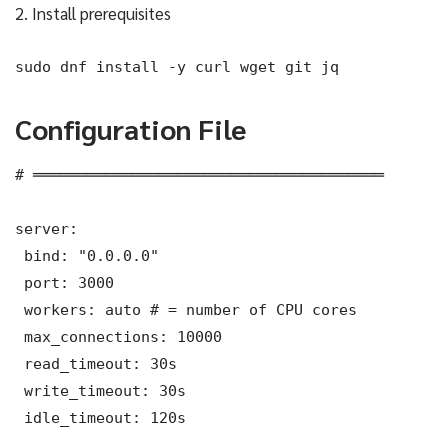
2. Install prerequisites
sudo dnf install -y curl wget git jq
Configuration File
# ═══════════════════════════════════════

server:

 bind: "0.0.0.0"

 port: 3000

 workers: auto # = number of CPU cores

 max_connections: 10000

 read_timeout: 30s

 write_timeout: 30s

 idle_timeout: 120s
