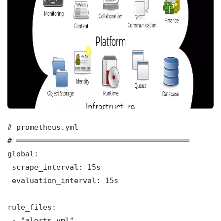
# prometheus.yml

# ═══════════════════════════════════════

global:

 scrape_interval: 15s

 evaluation_interval: 15s

rule_files:

 - "alerts.yml"
