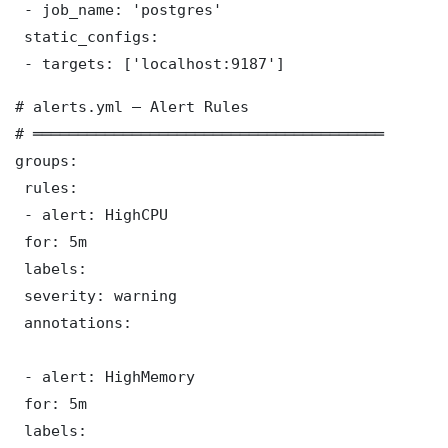
 - job_name: 'postgres'

 static_configs:

 - targets: ['localhost:9187']
# alerts.yml — Alert Rules

# ═══════════════════════════════════════

groups:

 rules:

 - alert: HighCPU

 for: 5m

 labels:

 severity: warning

 annotations:

 - alert: HighMemory

 for: 5m

 labels:
