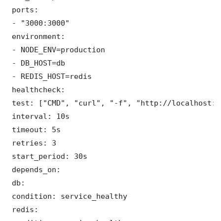
 ports:

 - "3000:3000"

 environment:

 - NODE_ENV=production

 - DB_HOST=db

 - REDIS_HOST=redis

 healthcheck:

 test: ["CMD", "curl", "-f", "http://localhost:3
 interval: 10s

 timeout: 5s

 retries: 3

 start_period: 30s

 depends_on:

 db:

 condition: service_healthy

 redis:
