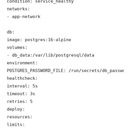
 condition: service_healthy

 networks:

 - app-network

 db:

 image: postgres:16-alpine

 volumes:

 - db_data:/var/lib/postgresql/data

 environment:

 POSTGRES_PASSWORD_FILE: /run/secrets/db_password
 healthcheck:

 interval: 5s

 timeout: 3s

 retries: 5

 deploy:

 resources:

 limits:
