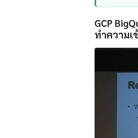
GCP BigQu
ทำความเข