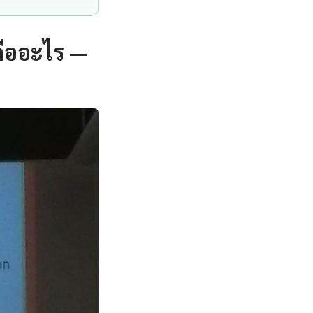
คืออะไร —