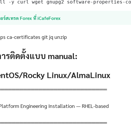
ll -y curl wget gnupg2 software-properties-c
อร์สเทรด Forex ที่ iCafeForex
s ca-certificates git jq unzip
การติดตั้งแบบ manual:
CentOS/Rocky Linux/AlmaLinux
═════════════════════════════
latform Engineering Installation — RHEL-based
═════════════════════════════