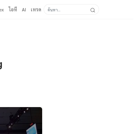
ex
ไอที
AI
เทรด
g