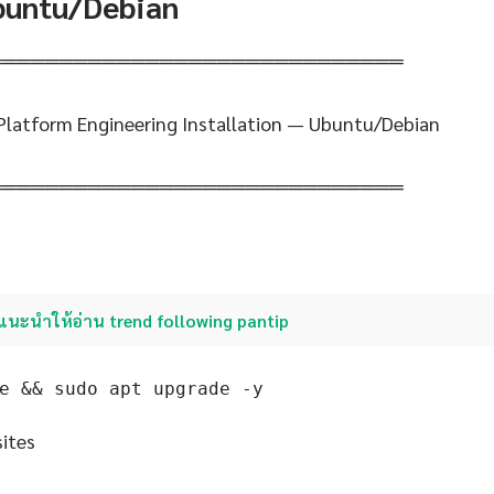
Ubuntu/Debian
═════════════════════════════
Platform Engineering Installation — Ubuntu/Debian
═════════════════════════════
แนะนำให้อ่าน trend following pantip
e && sudo apt upgrade -y
sites