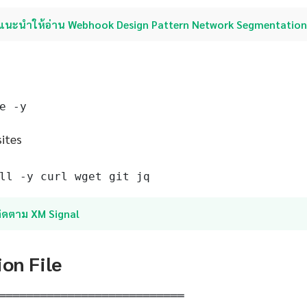
แนะนำให้อ่าน Webhook Design Pattern Network Segmentatio
e -y
sites
ll -y curl wget git jq
ติดตาม XM Signal
ion File
═══════════════════════════
