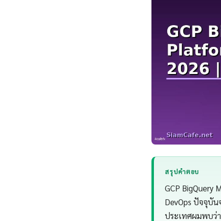
สรุปคำตอบ
GCP BigQuery ML
DevOps ปัจจุบัน
ประเทศผมพบว่า 