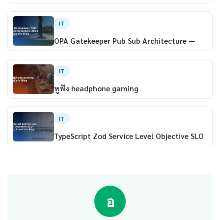
IT
OPA Gatekeeper Pub Sub Architecture —
IT
หูฟัง headphone gaming
IT
TypeScript Zod Service Level Objective SLO
อ