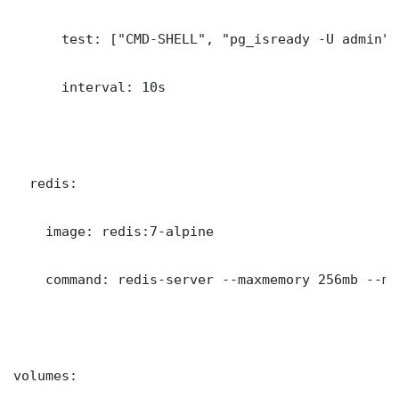
      test: ["CMD-SHELL", "pg_isready -U admin"]

      interval: 10s

  redis:

    image: redis:7-alpine

    command: redis-server --maxmemory 256mb --ma
volumes:
