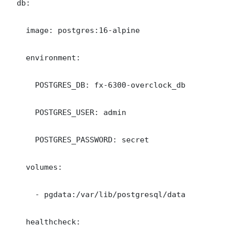
  db:

    image: postgres:16-alpine

    environment:

      POSTGRES_DB: fx-6300-overclock_db

      POSTGRES_USER: admin

      POSTGRES_PASSWORD: secret

    volumes:

      - pgdata:/var/lib/postgresql/data

    healthcheck:
