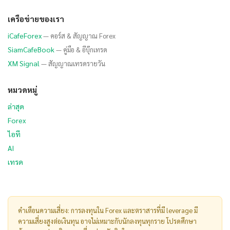
เครือข่ายของเรา
iCafeForex
— คอร์ส & สัญญาณ Forex
SiamCafeBook
— คู่มือ & อีบุ๊กเทรด
XM Signal
— สัญญาณเทรดรายวัน
หมวดหมู่
ล่าสุด
Forex
ไอที
AI
เทรด
คำเตือนความเสี่ยง: การลงทุนใน Forex และตราสารที่มี leverage มี
ความเสี่ยงสูงต่อเงินทุน อาจไม่เหมาะกับนักลงทุนทุกราย โปรดศึกษา