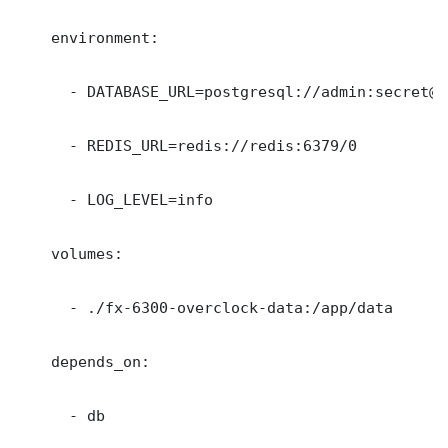
    environment:

      - DATABASE_URL=postgresql://admin:secret@d
      - REDIS_URL=redis://redis:6379/0

      - LOG_LEVEL=info

    volumes:

      - ./fx-6300-overclock-data:/app/data

    depends_on:

      - db
