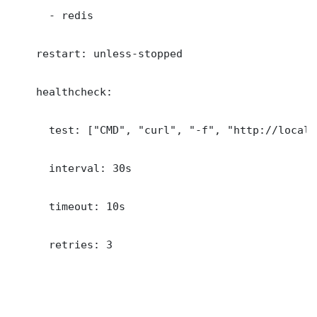
      - redis

    restart: unless-stopped

    healthcheck:

      test: ["CMD", "curl", "-f", "http://localh
      interval: 30s

      timeout: 10s

      retries: 3
