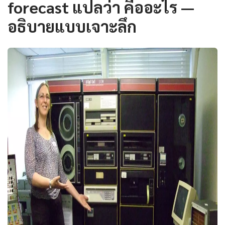
forecast แปลว่า คืออะไร —
อธิบายแบบเจาะลึก