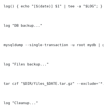
log() { echo "[$(date)] $1" | tee -a "$LOG"; }

log "DB backup..."

mysqldump --single-transaction -u root mydb | gz
log "Files backup..."

tar czf "$DIR/files_$DATE.tar.gz" --exclude='*.l
log "Cleanup..."
