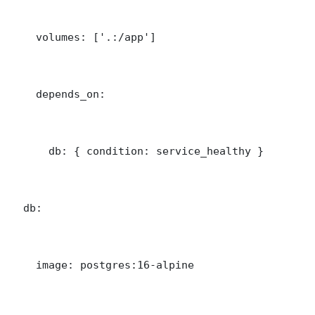
    volumes: ['.:/app']

    depends_on:

      db: { condition: service_healthy }

  db:

    image: postgres:16-alpine
