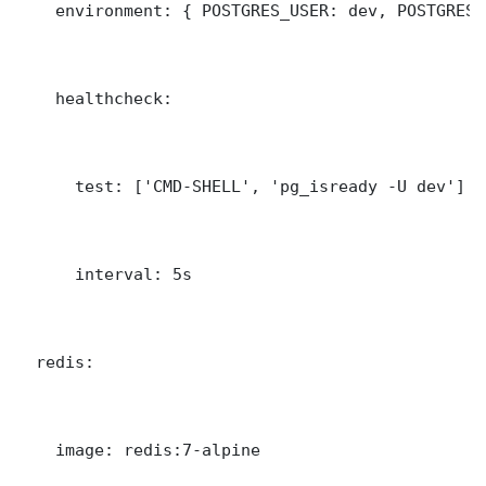
    environment: { POSTGRES_USER: dev, POSTGRES_
    healthcheck:

      test: ['CMD-SHELL', 'pg_isready -U dev']

      interval: 5s

  redis:

    image: redis:7-alpine
