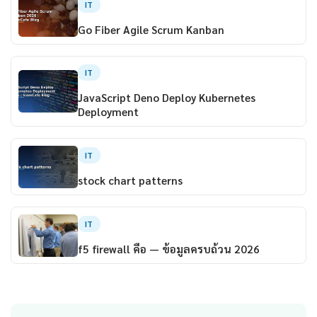
IT
Go Fiber Agile Scrum Kanban
IT
JavaScript Deno Deploy Kubernetes
Deployment
IT
stock chart patterns
IT
f5 firewall คือ — ข้อมูลครบถ้วน 2026