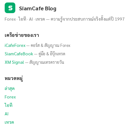
S
SiamCafe Blog
Forex · ไอที · AI · เทรด — ความรู้จากประสบการณ์จริงตั้งแต่ปี 1997
เครือข่ายของเรา
iCafeForex
— คอร์ส & สัญญาณ Forex
SiamCafeBook
— คู่มือ & อีบุ๊กเทรด
XM Signal
— สัญญาณเทรดรายวัน
หมวดหมู่
ล่าสุด
Forex
ไอที
AI
เทรด