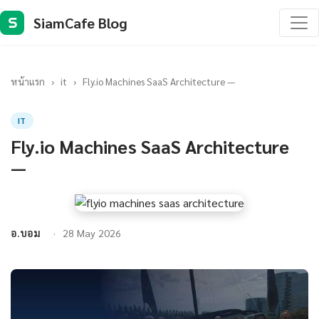
SiamCafe Blog
S
หน้าแรก
›
it
›
Fly.io Machines SaaS Architecture —
IT
Fly.io Machines SaaS Architecture
—
อ.บอม
28 May 2026