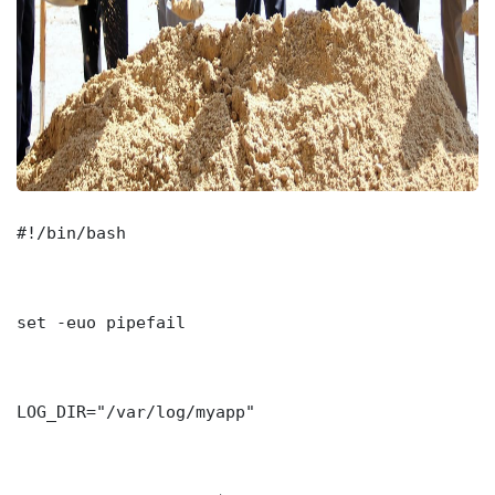
#!/bin/bash

set -euo pipefail

LOG_DIR="/var/log/myapp"
