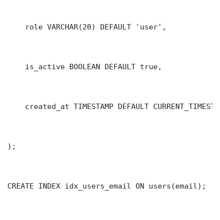
    role VARCHAR(20) DEFAULT 'user',

    is_active BOOLEAN DEFAULT true,

    created_at TIMESTAMP DEFAULT CURRENT_TIMESTAM
);

CREATE INDEX idx_users_email ON users(email);
