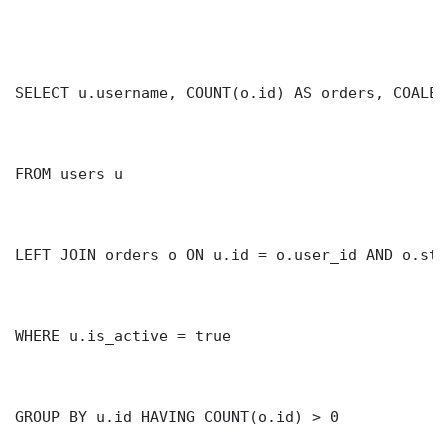
SELECT u.username, COUNT(o.id) AS orders, COALES
FROM users u

LEFT JOIN orders o ON u.id = o.user_id AND o.sta
WHERE u.is_active = true

GROUP BY u.id HAVING COUNT(o.id) > 0
