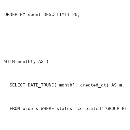
ORDER BY spent DESC LIMIT 20;

WITH monthly AS (

  SELECT DATE_TRUNC('month', created_at) AS m, S
  FROM orders WHERE status='completed' GROUP BY 1