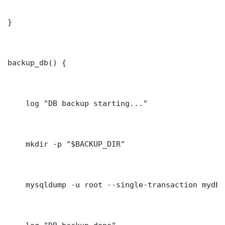
}

backup_db() {

    log "DB backup starting..."

    mkdir -p "$BACKUP_DIR"

    mysqldump -u root --single-transaction mydb 