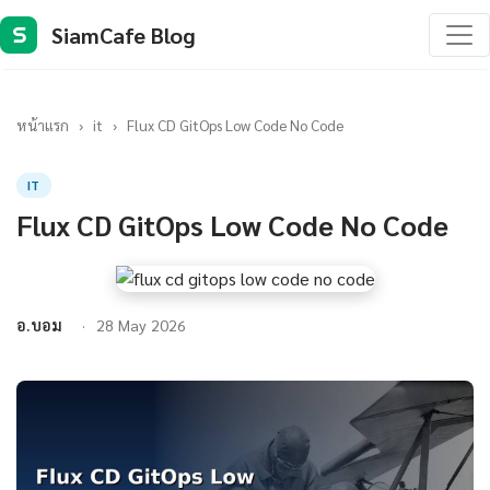
SiamCafe Blog
S
หน้าแรก
›
it
›
Flux CD GitOps Low Code No Code
IT
Flux CD GitOps Low Code No Code
อ.บอม
28 May 2026