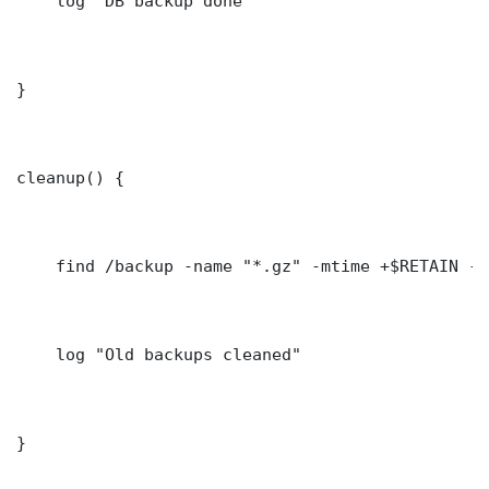
    log "DB backup done"

}

cleanup() {

    find /backup -name "*.gz" -mtime +$RETAIN -de
    log "Old backups cleaned"

}
