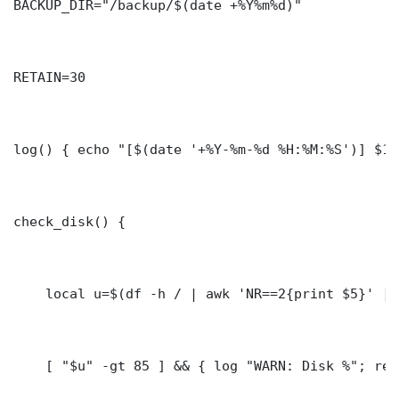
BACKUP_DIR="/backup/$(date +%Y%m%d)"

RETAIN=30

log() { echo "[$(date '+%Y-%m-%d %H:%M:%S')] $1"
check_disk() {

    local u=$(df -h / | awk 'NR==2{print $5}' | 
    [ "$u" -gt 85 ] && { log "WARN: Disk %"; ret