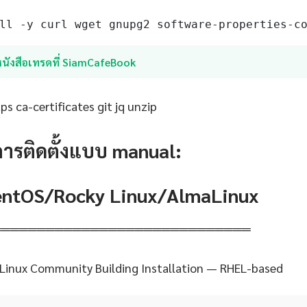
ll -y curl wget gnupg2 software-properties-c
หนังสือเทรดที่ SiamCafeBook
s ca-certificates git jq unzip
การติดตั้งแบบ manual:
CentOS/Rocky Linux/AlmaLinux
═════════════════════════════
 Linux Community Building Installation — RHEL-based