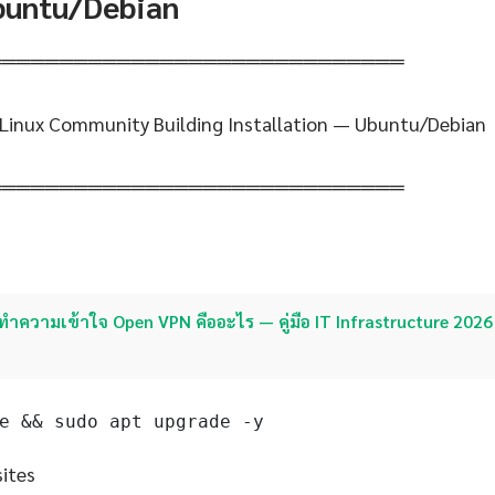
Ubuntu/Debian
═════════════════════════════
 Linux Community Building Installation — Ubuntu/Debian
═════════════════════════════
ทำความเข้าใจ Open VPN คืออะไร — คู่มือ IT Infrastructure 2026 
e && sudo apt upgrade -y
sites