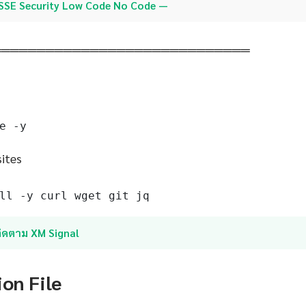
SSE Security Low Code No Code —
═════════════════════════════
e -y
sites
ll -y curl wget git jq
ติดตาม XM Signal
ion File