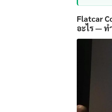
Flatcar C
อะไร — ท