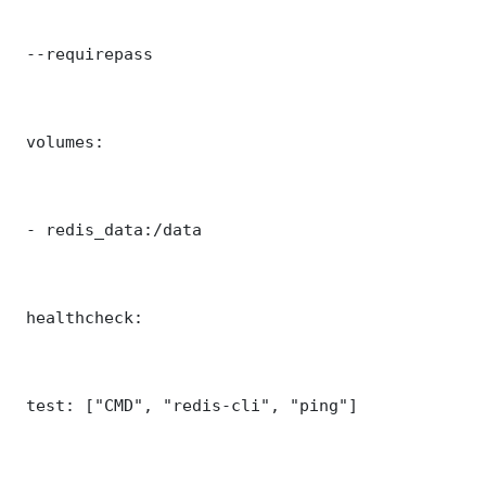
 --requirepass 

 volumes:

 - redis_data:/data

 healthcheck:

 test: ["CMD", "redis-cli", "ping"]
