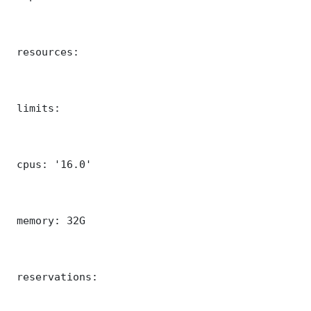
 resources:

 limits:

 cpus: '16.0'

 memory: 32G

 reservations:
