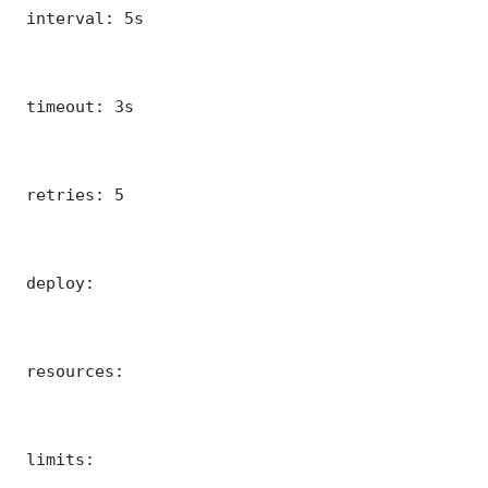
 interval: 5s

 timeout: 3s

 retries: 5

 deploy:

 resources:

 limits:
