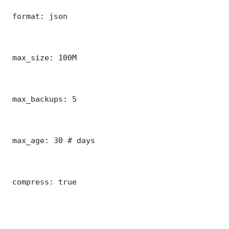
 format: json

 max_size: 100M

 max_backups: 5

 max_age: 30 # days

 compress: true
