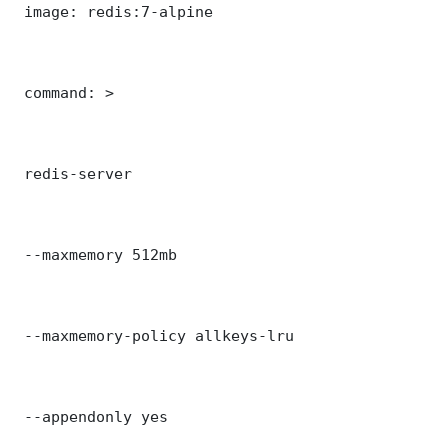
 image: redis:7-alpine

 command: >

 redis-server

 --maxmemory 512mb

 --maxmemory-policy allkeys-lru

 --appendonly yes
