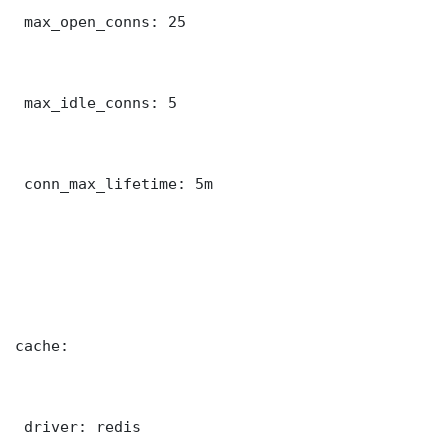
 max_open_conns: 25

 max_idle_conns: 5

 conn_max_lifetime: 5m

cache:

 driver: redis
