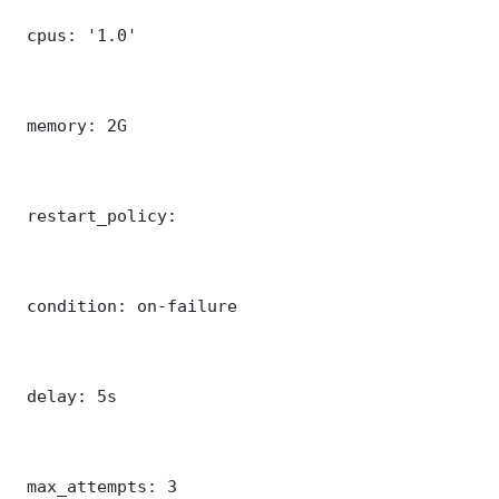
 cpus: '1.0'

 memory: 2G

 restart_policy:

 condition: on-failure

 delay: 5s

 max_attempts: 3
