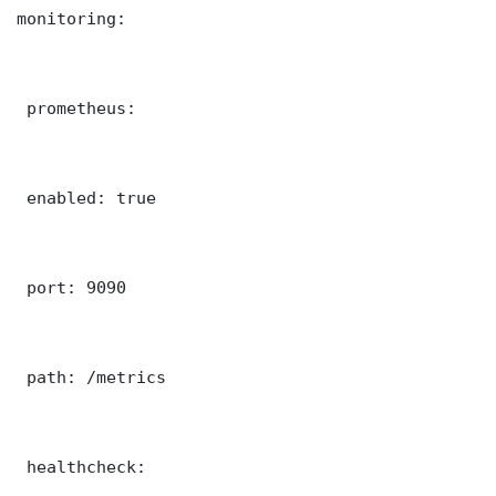
monitoring:

 prometheus:

 enabled: true

 port: 9090

 path: /metrics

 healthcheck:
