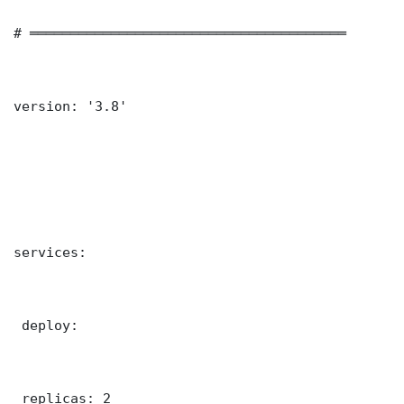
# ═══════════════════════════════════════

version: '3.8'

services:

 deploy:

 replicas: 2
