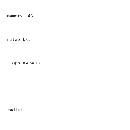
 memory: 4G

 networks:

 - app-network

 redis:
