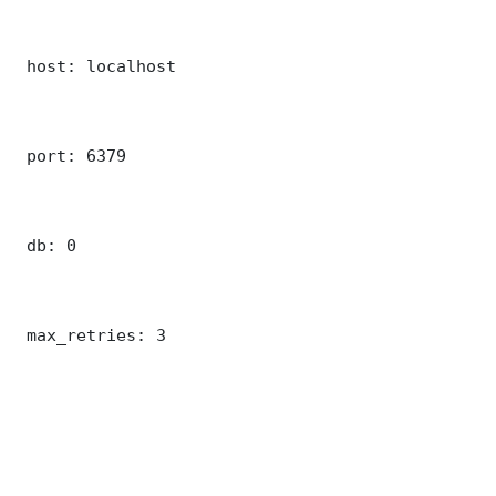
 host: localhost

 port: 6379

 db: 0

 max_retries: 3
