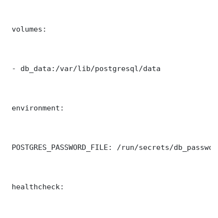
 volumes:

 - db_data:/var/lib/postgresql/data

 environment:

 POSTGRES_PASSWORD_FILE: /run/secrets/db_password
 healthcheck:
