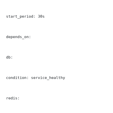
 start_period: 30s

 depends_on:

 db:

 condition: service_healthy

 redis:
