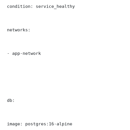
 condition: service_healthy

 networks:

 - app-network

 db:

 image: postgres:16-alpine
