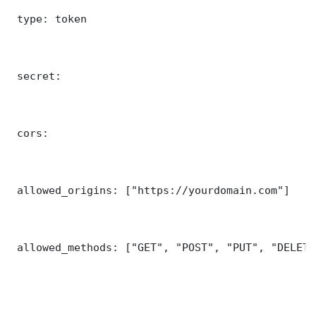
 type: token

 secret: 

 cors:

 allowed_origins: ["https://yourdomain.com"]

 allowed_methods: ["GET", "POST", "PUT", "DELETE"