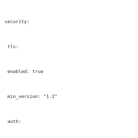
security:

 tls:

 enabled: true

 min_version: "1.2"

 auth:
