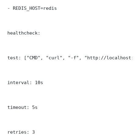
 - REDIS_HOST=redis

 healthcheck:

 test: ["CMD", "curl", "-f", "http://localhost:3
 interval: 10s

 timeout: 5s

 retries: 3
