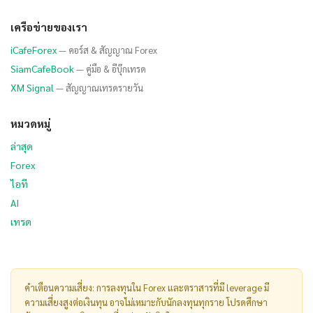
เครือข่ายของเรา
iCafeForex
— คอร์ส & สัญญาณ Forex
SiamCafeBook
— คู่มือ & อีบุ๊กเทรด
XM Signal
— สัญญาณเทรดรายวัน
หมวดหมู่
ล่าสุด
Forex
ไอที
AI
เทรด
คำเตือนความเสี่ยง: การลงทุนใน Forex และตราสารที่มี leverage มี
ความเสี่ยงสูงต่อเงินทุน อาจไม่เหมาะกับนักลงทุนทุกราย โปรดศึกษา