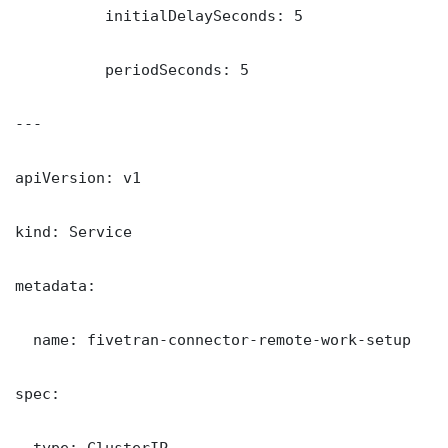
          initialDelaySeconds: 5

          periodSeconds: 5

---

apiVersion: v1

kind: Service

metadata:

  name: fivetran-connector-remote-work-setup

spec:

  type: ClusterIP
