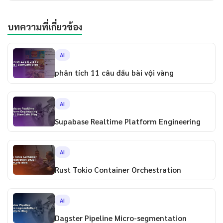
บทความที่เกี่ยวข้อง
AI
phân tích 11 câu đầu bài vội vàng
AI
Supabase Realtime Platform Engineering
AI
Rust Tokio Container Orchestration
AI
Dagster Pipeline Micro-segmentation