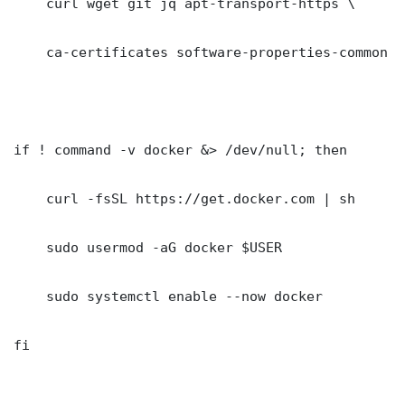
    curl wget git jq apt-transport-https \

    ca-certificates software-properties-common gn
if ! command -v docker &> /dev/null; then

    curl -fsSL https://get.docker.com | sh

    sudo usermod -aG docker $USER

    sudo systemctl enable --now docker

fi
