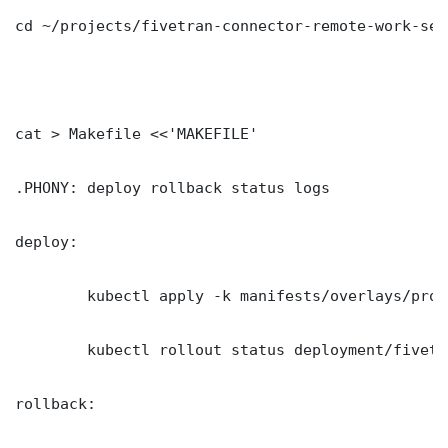
cd ~/projects/fivetran-connector-remote-work-setu
cat > Makefile <<'MAKEFILE'

.PHONY: deploy rollback status logs

deploy:

	kubectl apply -k manifests/overlays/production/

	kubectl rollout status deployment/fivetran-connector-remote-work-setup -n production --timeout=300s

rollback:
