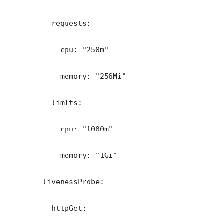
          requests:

            cpu: "250m"

            memory: "256Mi"

          limits:

            cpu: "1000m"

            memory: "1Gi"

        livenessProbe:

          httpGet:
