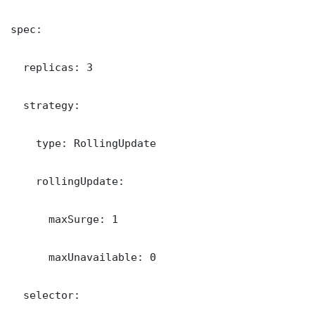
spec:

  replicas: 3

  strategy:

    type: RollingUpdate

    rollingUpdate:

      maxSurge: 1

      maxUnavailable: 0

  selector:
