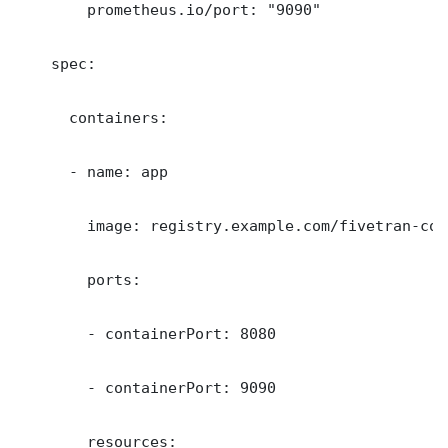
        prometheus.io/port: "9090"

    spec:

      containers:

      - name: app

        image: registry.example.com/fivetran-con
        ports:

        - containerPort: 8080

        - containerPort: 9090

        resources:
