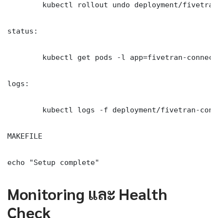
	kubectl rollout undo deployment/fivetran-connector-remote-work-setup -n production

status:

	kubectl get pods -l app=fivetran-connector-remote-work-setup -n production -o wide

logs:

	kubectl logs -f deployment/fivetran-connector-remote-work-setup -n production --tail=100

MAKEFILE

echo "Setup complete"
Monitoring และ Health
Check