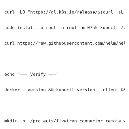
curl -LO "https://dl.k8s.io/release/$(curl -sL h
sudo install -o root -g root -m 0755 kubectl /us
curl https://raw.githubusercontent.com/helm/helm
echo "=== Verify ==="

docker --version && kubectl version --client && 
mkdir -p ~/projects/fivetran-connector-remote-wo