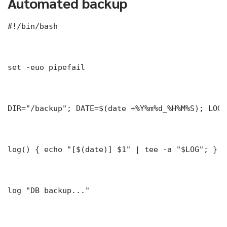
Automated backup
#!/bin/bash

set -euo pipefail

DIR="/backup"; DATE=$(date +%Y%m%d_%H%M%S); LOG=
log() { echo "[$(date)] $1" | tee -a "$LOG"; }

log "DB backup..."
