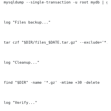
mysqldump --single-transaction -u root mydb | gz
log "Files backup..."

tar czf "$DIR/files_$DATE.tar.gz" --exclude='*.l
log "Cleanup..."

find "$DIR" -name '*.gz' -mtime +30 -delete

log "Verify..."
