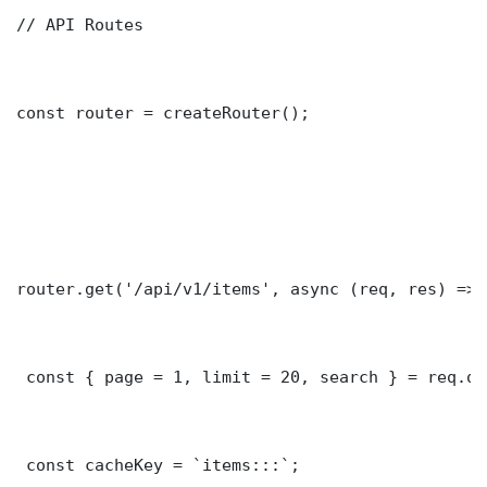
// API Routes

const router = createRouter();

router.get('/api/v1/items', async (req, res) => {
 const { page = 1, limit = 20, search } = req.que
 const cacheKey = `items:::`;
