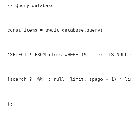
 // Query database

 const items = await database.query(

 'SELECT * FROM items WHERE ($1::text IS NULL OR
 [search ? `%%` : null, limit, (page - 1) * limit
 );
