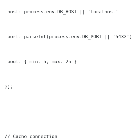
 host: process.env.DB_HOST || 'localhost'

 port: parseInt(process.env.DB_PORT || '5432')

 pool: { min: 5, max: 25 }

});

// Cache connection
