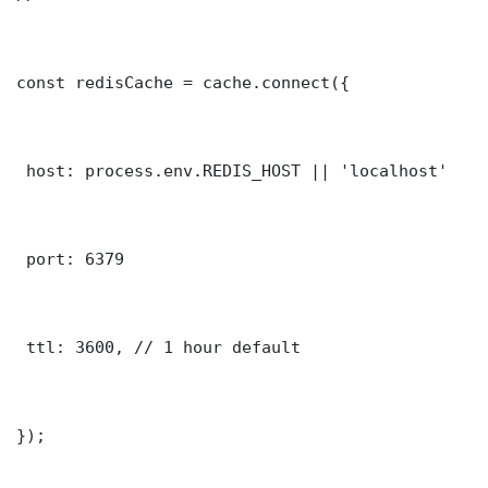
const redisCache = cache.connect({

 host: process.env.REDIS_HOST || 'localhost'

 port: 6379

 ttl: 3600, // 1 hour default

});
