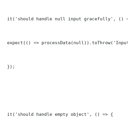
 it('should handle null input gracefully', () => 
 expect(() => processData(null)).toThrow('Input 
 });

 it('should handle empty object', () => {
