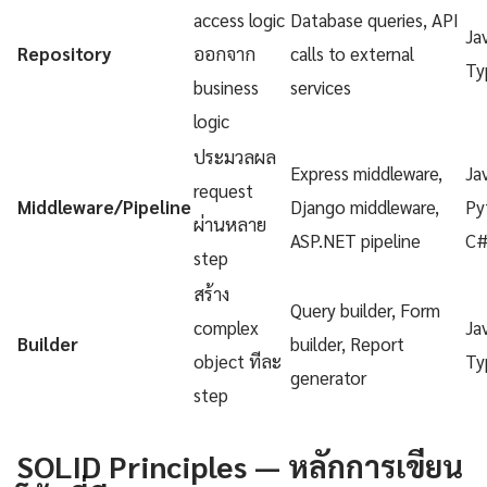
access logic
Database queries, API
Ja
Repository
ออกจาก
calls to external
Ty
business
services
logic
ประมวลผล
Express middleware,
Ja
request
Middleware/Pipeline
Django middleware,
Py
ผ่านหลาย
ASP.NET pipeline
C
step
สร้าง
Query builder, Form
complex
Ja
Builder
builder, Report
object ทีละ
Ty
generator
step
SOLID Principles — หลักการเขียน