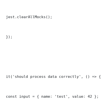
 jest.clearAllMocks();

 });

 it('should process data correctly', () => {

 const input = { name: 'test', value: 42 };
