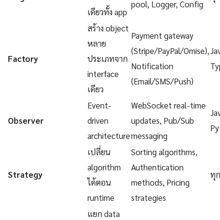
pool, Logger, Config
เดียวทั้ง app
สร้าง object
Payment gateway
หลาย
(Stripe/PayPal/Omise),
Ja
Factory
ประเภทจาก
Notification
Ty
interface
(Email/SMS/Push)
เดียว
Event-
WebSocket real-time
Ja
Observer
driven
updates, Pub/Sub
Py
architecture
messaging
เปลี่ยน
Sorting algorithms,
algorithm
Authentication
Strategy
ทุ
ได้ตอน
methods, Pricing
runtime
strategies
แยก data