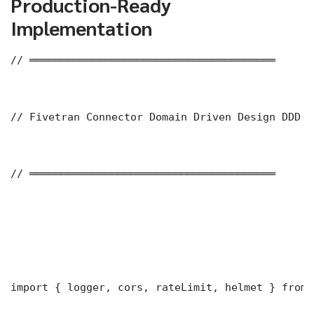
Production-Ready
Implementation
// ═══════════════════════════════════════

// Fivetran Connector Domain Driven Design DDD —
// ═══════════════════════════════════════

import { logger, cors, rateLimit, helmet } from 