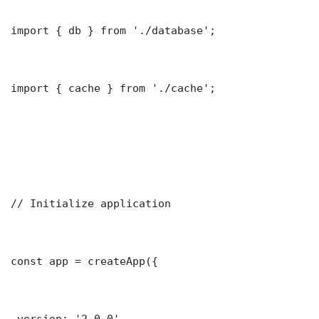
import { db } from './database';

import { cache } from './cache';

// Initialize application

const app = createApp({

 version: '2.0.0'
