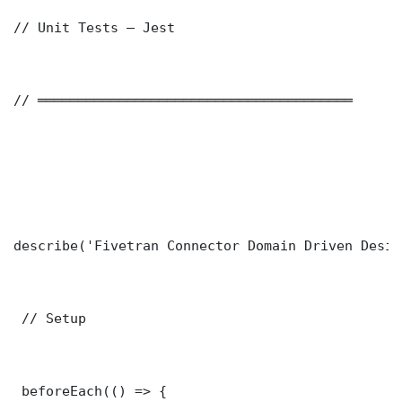
// Unit Tests — Jest

// ═══════════════════════════════════════

describe('Fivetran Connector Domain Driven Desig
 // Setup

 beforeEach(() => {
