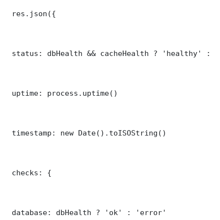
 res.json({

 status: dbHealth && cacheHealth ? 'healthy' : '
 uptime: process.uptime()

 timestamp: new Date().toISOString()

 checks: {

 database: dbHealth ? 'ok' : 'error'
