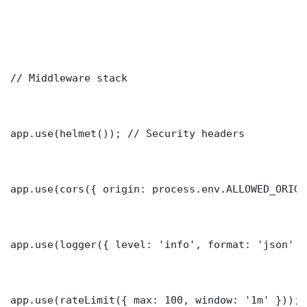
// Middleware stack

app.use(helmet()); // Security headers

app.use(cors({ origin: process.env.ALLOWED_ORIGI
app.use(logger({ level: 'info', format: 'json' })
app.use(rateLimit({ max: 100, window: '1m' }));
