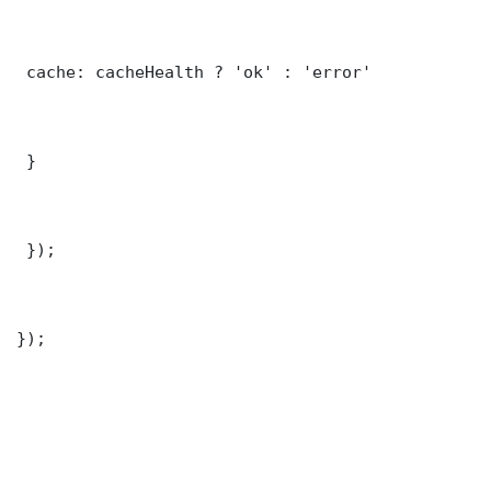
 cache: cacheHealth ? 'ok' : 'error'

 }

 });

});
