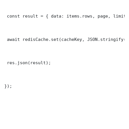
 const result = { data: items.rows, page, limit,
 await redisCache.set(cacheKey, JSON.stringify(r
 res.json(result);

});
