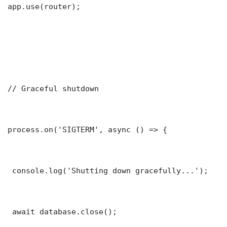
app.use(router);

// Graceful shutdown

process.on('SIGTERM', async () => {

 console.log('Shutting down gracefully...');

 await database.close();
