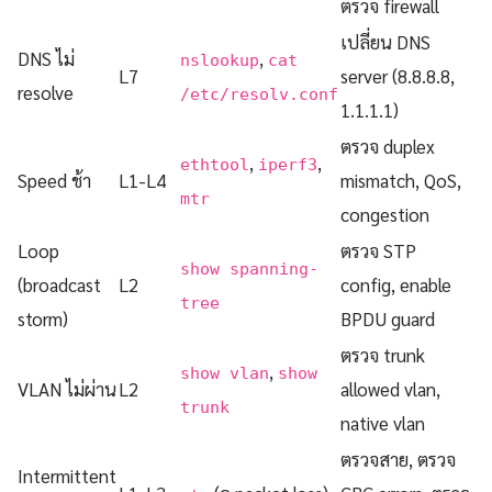
ตรวจ firewall
เปลี่ยน DNS
DNS ไม่
,
nslookup
cat
L7
server (8.8.8.8,
resolve
/etc/resolv.conf
1.1.1.1)
ตรวจ duplex
,
,
ethtool
iperf3
Speed ช้า
L1-L4
mismatch, QoS,
mtr
congestion
Loop
ตรวจ STP
show spanning-
(broadcast
L2
config, enable
tree
storm)
BPDU guard
ตรวจ trunk
,
show vlan
show
VLAN ไม่ผ่าน
L2
allowed vlan,
trunk
native vlan
ตรวจสาย, ตรวจ
Intermittent