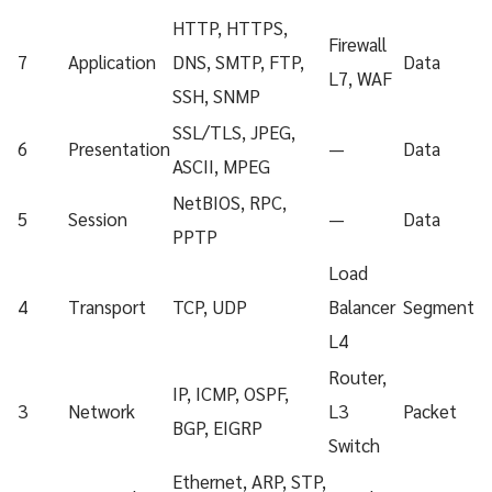
HTTP, HTTPS,
Firewall
7
Application
DNS, SMTP, FTP,
Data
L7, WAF
SSH, SNMP
SSL/TLS, JPEG,
6
Presentation
—
Data
ASCII, MPEG
NetBIOS, RPC,
5
Session
—
Data
PPTP
Load
4
Transport
TCP, UDP
Balancer
Segment
L4
Router,
IP, ICMP, OSPF,
3
Network
L3
Packet
BGP, EIGRP
Switch
Ethernet, ARP, STP,