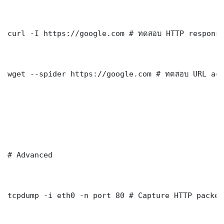
curl -I https://google.com # ทดสอบ HTTP response
wget --spider https://google.com # ทดสอบ URL acc
# Advanced

tcpdump -i eth0 -n port 80 # Capture HTTP packets