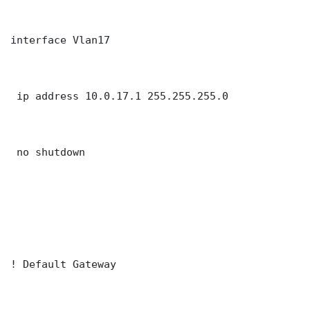
interface Vlan17

 ip address 10.0.17.1 255.255.255.0

 no shutdown

! Default Gateway
