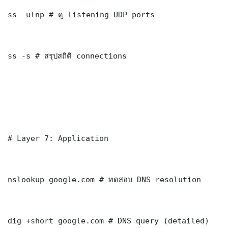
ss -ulnp # ดู listening UDP ports

ss -s # สรุปสถิติ connections

# Layer 7: Application

nslookup google.com # ทดสอบ DNS resolution

dig +short google.com # DNS query (detailed)
