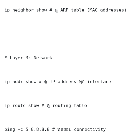
ip neighbor show # ดู ARP table (MAC addresses)

# Layer 3: Network

ip addr show # ดู IP address ทุก interface

ip route show # ดู routing table

ping -c 5 8.8.8.8 # ทดสอบ connectivity
