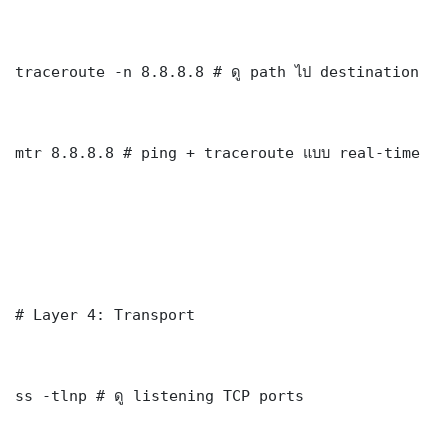
traceroute -n 8.8.8.8 # ดู path ไป destination

mtr 8.8.8.8 # ping + traceroute แบบ real-time

# Layer 4: Transport

ss -tlnp # ดู listening TCP ports
