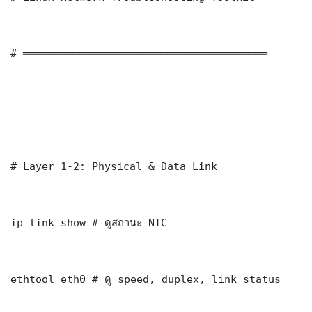
# ═══════════════════════════════════════

# Layer 1-2: Physical & Data Link

ip link show # ดูสถานะ NIC

ethtool eth0 # ดู speed, duplex, link status
