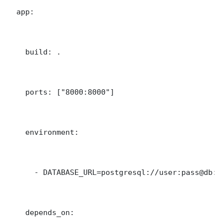
  app:

    build: .

    ports: ["8000:8000"]

    environment:

      - DATABASE_URL=postgresql://user:pass@db:5
    depends_on:
