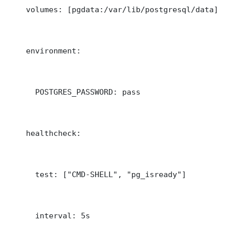
    volumes: [pgdata:/var/lib/postgresql/data]

    environment:

      POSTGRES_PASSWORD: pass

    healthcheck:

      test: ["CMD-SHELL", "pg_isready"]

      interval: 5s
