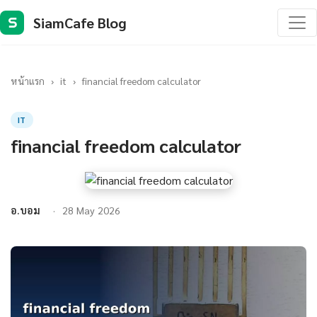
SiamCafe Blog
S
หน้าแรก
›
it
›
financial freedom calculator
IT
financial freedom calculator
อ.บอม
28 May 2026