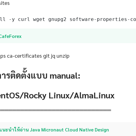
sites
ll -y curl wget gnupg2 software-properties-c
iCafeForex
s ca-certificates git jq unzip
การติดตั้งแบบ manual:
CentOS/Rocky Linux/AlmaLinux
═════════════════════════════
แนะนำให้อ่าน Java Micronaut Cloud Native Design