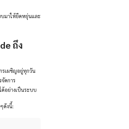
บบมาให้ยืดหยุ่นและ
de ถึง
รเผชิญอยู่ทุกวัน
รจัดการ
รได้อย่างเป็นระบบ
ังนี้: