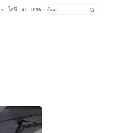
ex
ไอที
AI
เทรด