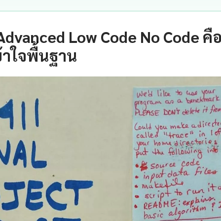
 Advanced Low Code No Code คื
าใจพื้นฐาน