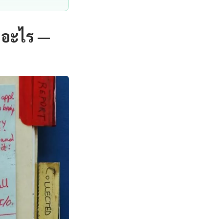
ออะไร —