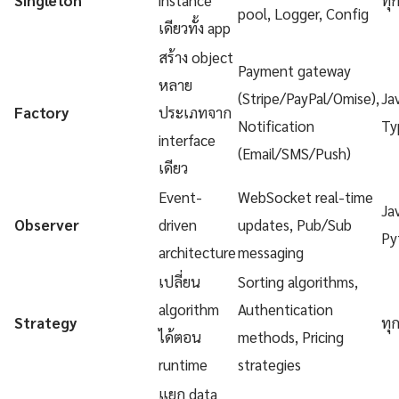
pool, Logger, Config
เดียวทั้ง app
สร้าง object
Payment gateway
หลาย
(Stripe/PayPal/Omise),
Ja
Factory
ประเภทจาก
Notification
Ty
interface
(Email/SMS/Push)
เดียว
Event-
WebSocket real-time
Ja
Observer
driven
updates, Pub/Sub
Py
architecture
messaging
เปลี่ยน
Sorting algorithms,
algorithm
Authentication
Strategy
ทุ
ได้ตอน
methods, Pricing
runtime
strategies
แยก data