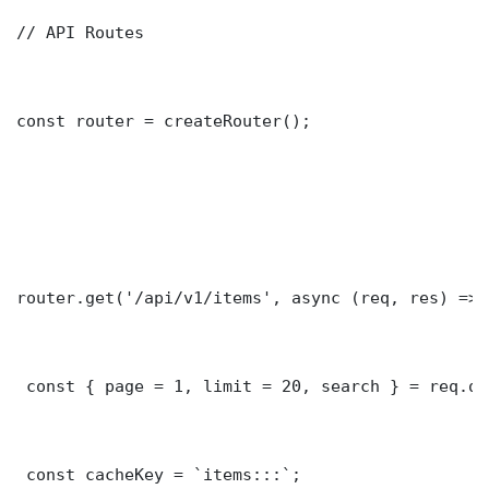
// API Routes

const router = createRouter();

router.get('/api/v1/items', async (req, res) => {
 const { page = 1, limit = 20, search } = req.que
 const cacheKey = `items:::`;
