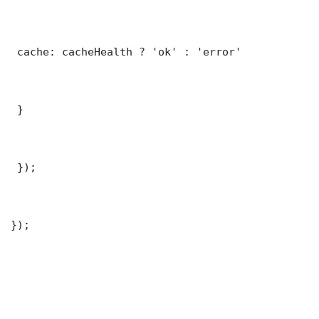
 cache: cacheHealth ? 'ok' : 'error'

 }

 });

});
