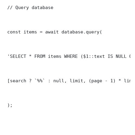
 // Query database

 const items = await database.query(

 'SELECT * FROM items WHERE ($1::text IS NULL OR
 [search ? `%%` : null, limit, (page - 1) * limit
 );
