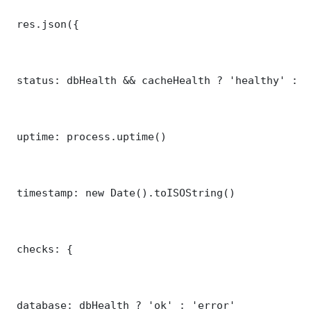
 res.json({

 status: dbHealth && cacheHealth ? 'healthy' : '
 uptime: process.uptime()

 timestamp: new Date().toISOString()

 checks: {

 database: dbHealth ? 'ok' : 'error'
