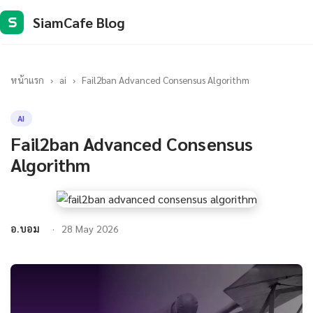
SiamCafe Blog
S
หน้าแรก
›
ai
›
Fail2ban Advanced Consensus Algorithm
AI
Fail2ban Advanced Consensus
Algorithm
อ.บอม
28 May 2026