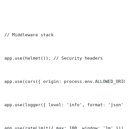
// Middleware stack

app.use(helmet()); // Security headers

app.use(cors({ origin: process.env.ALLOWED_ORIGI
app.use(logger({ level: 'info', format: 'json' })
app.use(rateLimit({ max: 100, window: '1m' }));
