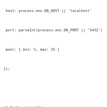
 host: process.env.DB_HOST || 'localhost'

 port: parseInt(process.env.DB_PORT || '5432')

 pool: { min: 5, max: 25 }

});
