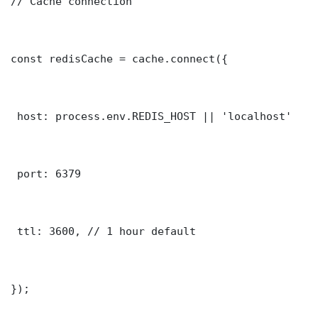
// Cache connection

const redisCache = cache.connect({

 host: process.env.REDIS_HOST || 'localhost'

 port: 6379

 ttl: 3600, // 1 hour default

});
