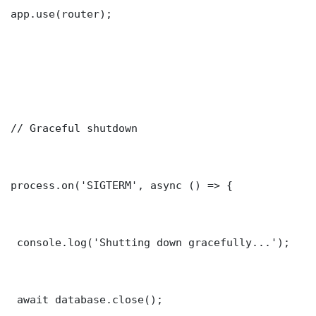
app.use(router);

// Graceful shutdown

process.on('SIGTERM', async () => {

 console.log('Shutting down gracefully...');

 await database.close();
