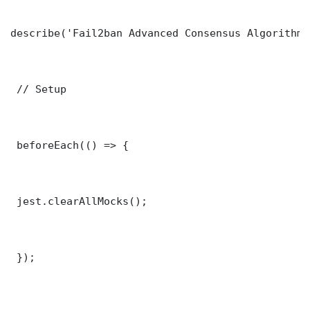
describe('Fail2ban Advanced Consensus Algorithm 
 // Setup

 beforeEach(() => {

 jest.clearAllMocks();

 });
