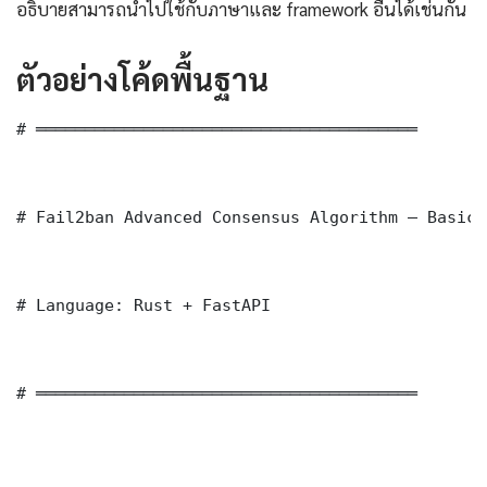
อธิบายสามารถนำไปใช้กับภาษาและ framework อื่นได้เช่นกัน
ตัวอย่างโค้ดพื้นฐาน
# ═══════════════════════════════════════

# Fail2ban Advanced Consensus Algorithm — Basic 
# Language: Rust + FastAPI

# ═══════════════════════════════════════
