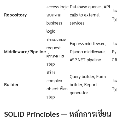
access logic
Database queries, API
Ja
Repository
ออกจาก
calls to external
Ty
business
services
logic
ประมวลผล
Express middleware,
Ja
request
Middleware/Pipeline
Django middleware,
Py
ผ่านหลาย
ASP.NET pipeline
C
step
สร้าง
Query builder, Form
complex
Ja
Builder
builder, Report
object ทีละ
Ty
generator
step
SOLID Principles — หลักการเขียน