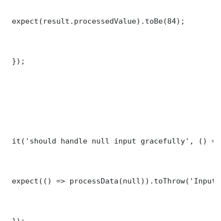
 expect(result.processedValue).toBe(84);

 });

 it('should handle null input gracefully', () => 
 expect(() => processData(null)).toThrow('Input 
 });
