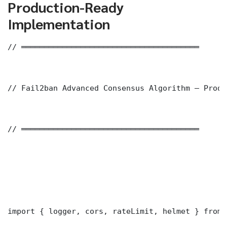
Production-Ready
Implementation
// ═══════════════════════════════════════

// Fail2ban Advanced Consensus Algorithm — Produ
// ═══════════════════════════════════════

import { logger, cors, rateLimit, helmet } from 