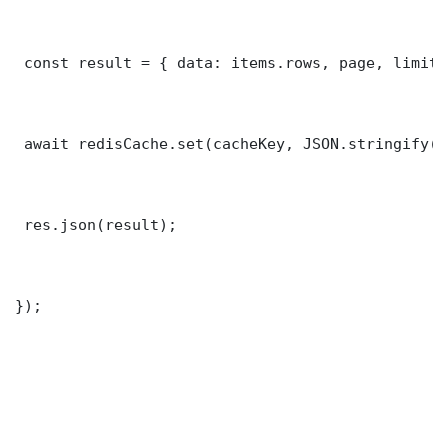
 const result = { data: items.rows, page, limit,
 await redisCache.set(cacheKey, JSON.stringify(r
 res.json(result);

});
