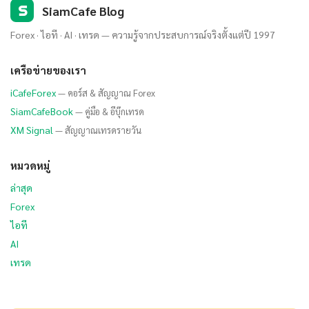
S
SiamCafe Blog
Forex · ไอที · AI · เทรด — ความรู้จากประสบการณ์จริงตั้งแต่ปี 1997
เครือข่ายของเรา
iCafeForex
— คอร์ส & สัญญาณ Forex
SiamCafeBook
— คู่มือ & อีบุ๊กเทรด
XM Signal
— สัญญาณเทรดรายวัน
หมวดหมู่
ล่าสุด
Forex
ไอที
AI
เทรด