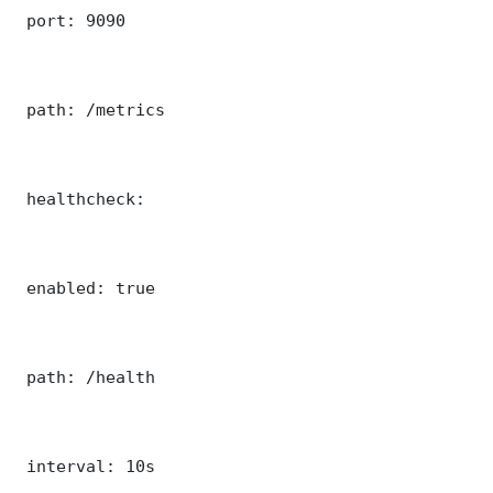
 port: 9090

 path: /metrics

 healthcheck:

 enabled: true

 path: /health

 interval: 10s