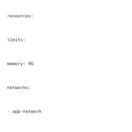
 resources:

 limits:

 memory: 4G

 networks:

 - app-network
