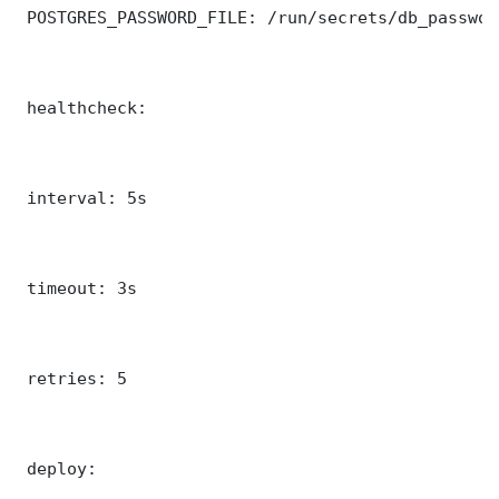
 POSTGRES_PASSWORD_FILE: /run/secrets/db_password
 healthcheck:

 interval: 5s

 timeout: 3s

 retries: 5

 deploy:
