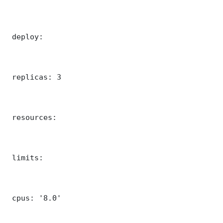
 deploy:

 replicas: 3

 resources:

 limits:

 cpus: '8.0'
