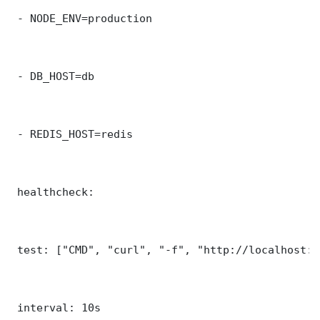
 - NODE_ENV=production

 - DB_HOST=db

 - REDIS_HOST=redis

 healthcheck:

 test: ["CMD", "curl", "-f", "http://localhost:8
 interval: 10s
