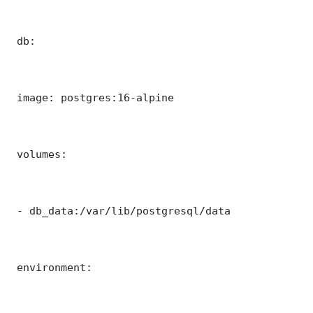
 db:

 image: postgres:16-alpine

 volumes:

 - db_data:/var/lib/postgresql/data

 environment:
