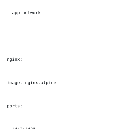
 - app-network

 nginx:

 image: nginx:alpine

 ports:
