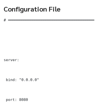
Configuration File
# ═══════════════════════════════════════

server:

 bind: "0.0.0.0"

 port: 8080
