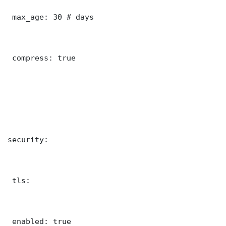
 max_age: 30 # days

 compress: true

security:

 tls:

 enabled: true
