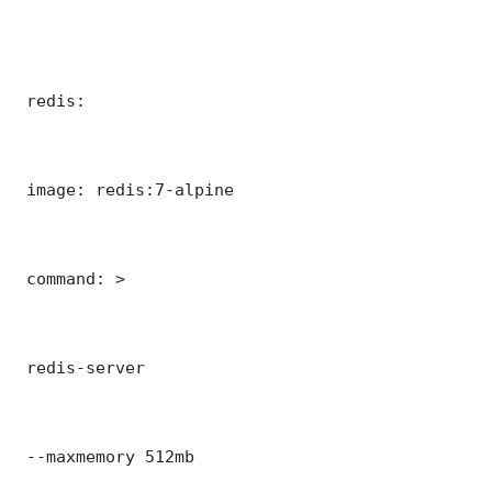
 redis:

 image: redis:7-alpine

 command: >

 redis-server

 --maxmemory 512mb
