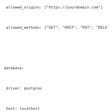
 allowed_origins: ["https://yourdomain.com"]

 allowed_methods: ["GET", "POST", "PUT", "DELETE"
database:

 driver: postgres

 host: localhost
