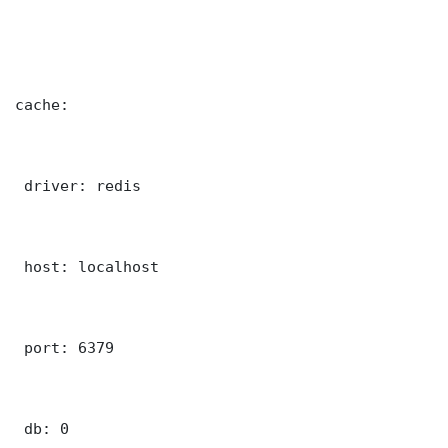
cache:

 driver: redis

 host: localhost

 port: 6379

 db: 0
