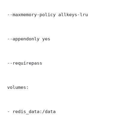
 --maxmemory-policy allkeys-lru

 --appendonly yes

 --requirepass 

 volumes:

 - redis_data:/data
