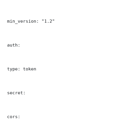
 min_version: "1.2"

 auth:

 type: token

 secret: 

 cors:
