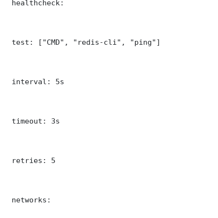
 healthcheck:

 test: ["CMD", "redis-cli", "ping"]

 interval: 5s

 timeout: 3s

 retries: 5

 networks:
