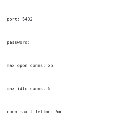
 port: 5432

 password: 

 max_open_conns: 25

 max_idle_conns: 5

 conn_max_lifetime: 5m
