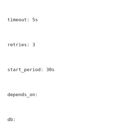
 timeout: 5s

 retries: 3

 start_period: 30s

 depends_on:

 db:
