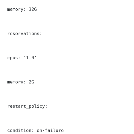
 memory: 32G

 reservations:

 cpus: '1.0'

 memory: 2G

 restart_policy:

 condition: on-failure
