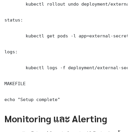
	kubectl rollout undo deployment/external-secrets-operator-12-factor-app -n production

status:

	kubectl get pods -l app=external-secrets-operator-12-factor-app -n production -o wide

logs:

	kubectl logs -f deployment/external-secrets-operator-12-factor-app -n production --tail=100

MAKEFILE

echo "Setup complete"
Monitoring และ Alerting