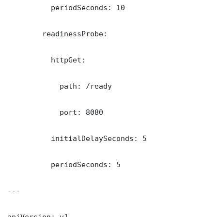
          periodSeconds: 10

        readinessProbe:

          httpGet:

            path: /ready

            port: 8080

          initialDelaySeconds: 5

          periodSeconds: 5

---

apiVersion: v1
