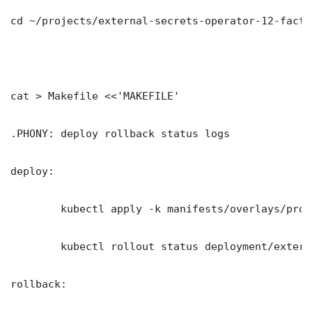
cd ~/projects/external-secrets-operator-12-factor
cat > Makefile <<'MAKEFILE'

.PHONY: deploy rollback status logs

deploy:

	kubectl apply -k manifests/overlays/production/

	kubectl rollout status deployment/external-secrets-operator-12-factor-app -n production --timeout=300s

rollback:
