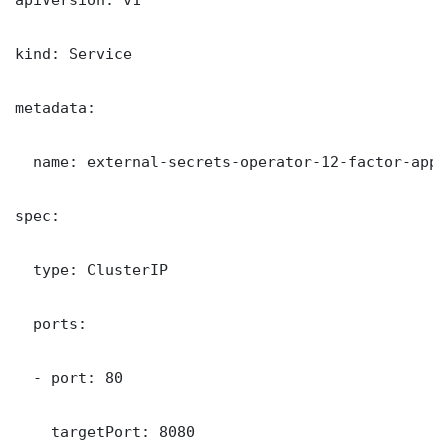
kind: Service

metadata:

  name: external-secrets-operator-12-factor-app

spec:

  type: ClusterIP

  ports:

  - port: 80

    targetPort: 8080
