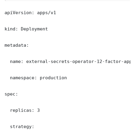
apiVersion: apps/v1

kind: Deployment

metadata:

  name: external-secrets-operator-12-factor-app

  namespace: production

spec:

  replicas: 3

  strategy:
