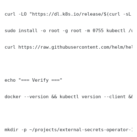
curl -LO "https://dl.k8s.io/release/$(curl -sL h
sudo install -o root -g root -m 0755 kubectl /us
curl https://raw.githubusercontent.com/helm/helm
echo "=== Verify ==="

docker --version && kubectl version --client && 
mkdir -p ~/projects/external-secrets-operator-12