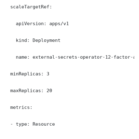
  scaleTargetRef:

    apiVersion: apps/v1

    kind: Deployment

    name: external-secrets-operator-12-factor-app
  minReplicas: 3

  maxReplicas: 20

  metrics:

  - type: Resource
