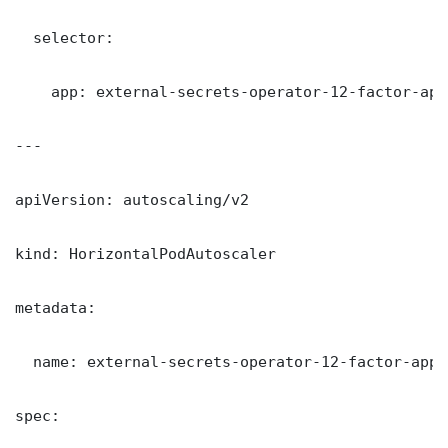
  selector:

    app: external-secrets-operator-12-factor-app

---

apiVersion: autoscaling/v2

kind: HorizontalPodAutoscaler

metadata:

  name: external-secrets-operator-12-factor-app

spec:
