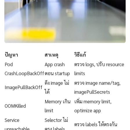
ปัญหา
สาเหตุ
วิธีแก้
Pod
App crash
ตรวจ logs, ปรับ resource
CrashLoopBackOff
ตอน startup
limits
ดึง image ไม่
ตรวจ image name/tag,
ImagePullBackOff
ได้
imagePullSecrets
Memory เกิน
เพิ่ม memory limit,
OOMKilled
limit
optimize app
Service
Selector ไม่
ตรวจ labels ให้ตรงกัน
unreachable
ตรง labels