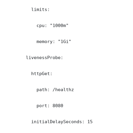
          limits:

            cpu: "1000m"

            memory: "1Gi"

        livenessProbe:

          httpGet:

            path: /healthz

            port: 8080

          initialDelaySeconds: 15
