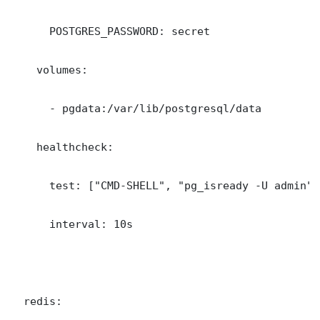
      POSTGRES_PASSWORD: secret

    volumes:

      - pgdata:/var/lib/postgresql/data

    healthcheck:

      test: ["CMD-SHELL", "pg_isready -U admin"]

      interval: 10s

  redis:
