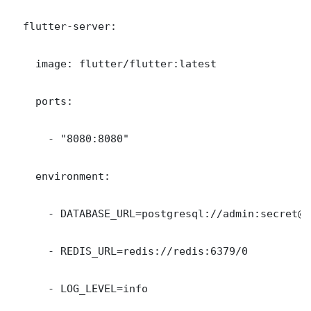
  flutter-server:

    image: flutter/flutter:latest

    ports:

      - "8080:8080"

    environment:

      - DATABASE_URL=postgresql://admin:secret@d
      - REDIS_URL=redis://redis:6379/0

      - LOG_LEVEL=info
