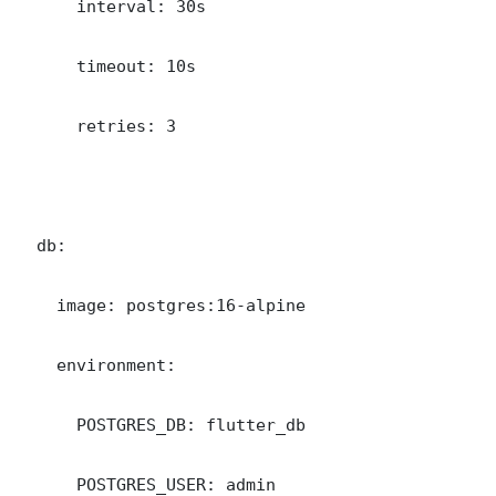
      interval: 30s

      timeout: 10s

      retries: 3

  db:

    image: postgres:16-alpine

    environment:

      POSTGRES_DB: flutter_db

      POSTGRES_USER: admin
