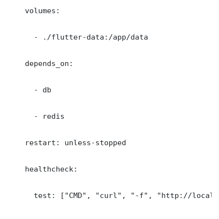
    volumes:

      - ./flutter-data:/app/data

    depends_on:

      - db

      - redis

    restart: unless-stopped

    healthcheck:

      test: ["CMD", "curl", "-f", "http://localh