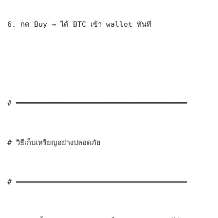
6. กด Buy → ได้ BTC เข้า wallet ทันที

# ═══════════════════════════════════════

# วิธีเก็บเหรียญอย่างปลอดภัย

# ═══════════════════════════════════════
