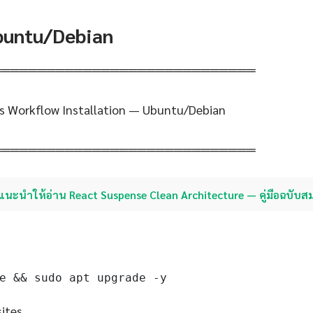
Ubuntu/Debian
═════════════════════════════
s Workflow Installation — Ubuntu/Debian
═════════════════════════════
แนะนำให้อ่าน React Suspense Clean Architecture — คู่มือฉบับส
e && sudo apt upgrade -y
sites