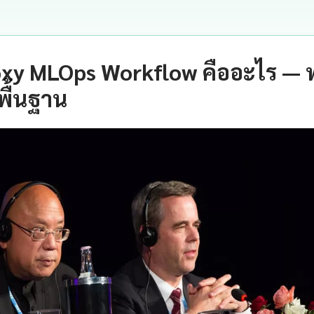
oxy MLOps Workflow คืออะไร —
พื้นฐาน