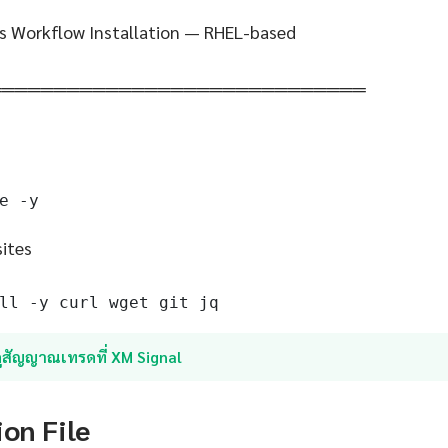
s Workflow Installation — RHEL-based
═════════════════════════════
e -y
sites
ll -y curl wget git jq
ูสัญญาณเทรดที่ XM Signal
ion File