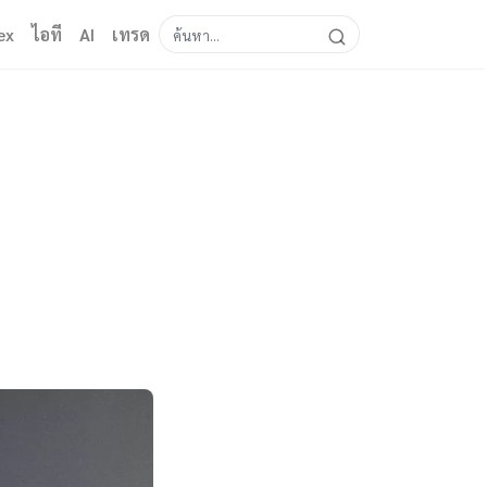
ex
ไอที
AI
เทรด