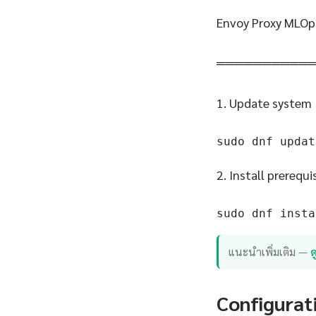
Envoy Proxy MLOp
══════════
1. Update system
sudo dnf updat
2. Install prerequi
sudo dnf insta
แนะนำเพิ่มเติม —
ด
Configurat