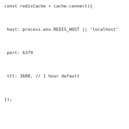
const redisCache = cache.connect({

 host: process.env.REDIS_HOST || 'localhost'

 port: 6379

 ttl: 3600, // 1 hour default

});
