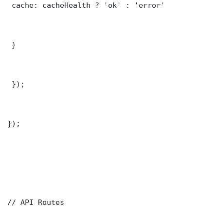
 cache: cacheHealth ? 'ok' : 'error'

 }

 });

});

// API Routes
