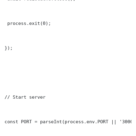
 process.exit(0);

});

// Start server

const PORT = parseInt(process.env.PORT || '3000')