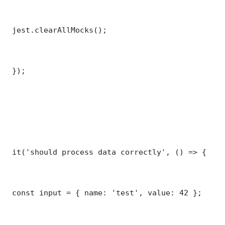
 jest.clearAllMocks();

 });

 it('should process data correctly', () => {

 const input = { name: 'test', value: 42 };
