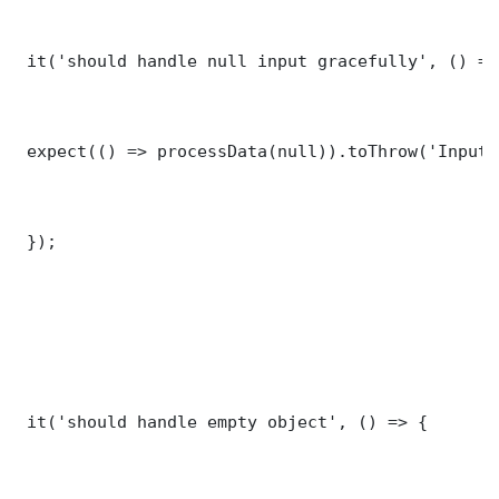
 it('should handle null input gracefully', () => 
 expect(() => processData(null)).toThrow('Input 
 });

 it('should handle empty object', () => {
