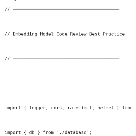
// ═══════════════════════════════════════

// Embedding Model Code Review Best Practice — P
// ═══════════════════════════════════════

import { logger, cors, rateLimit, helmet } from 
import { db } from './database';
