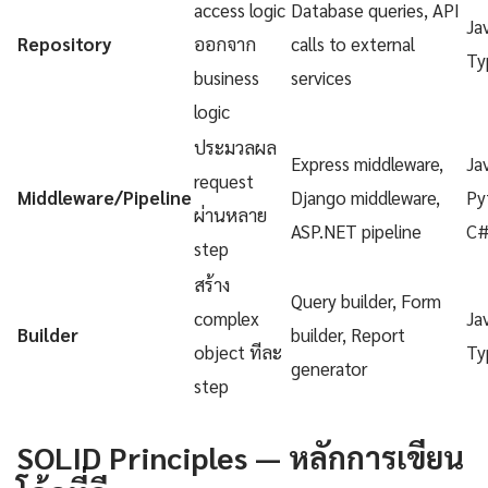
access logic
Database queries, API
Ja
Repository
ออกจาก
calls to external
Ty
business
services
logic
ประมวลผล
Express middleware,
Ja
request
Middleware/Pipeline
Django middleware,
Py
ผ่านหลาย
ASP.NET pipeline
C
step
สร้าง
Query builder, Form
complex
Ja
Builder
builder, Report
object ทีละ
Ty
generator
step
SOLID Principles — หลักการเขียน