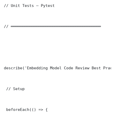
// Unit Tests — Pytest

// ═══════════════════════════════════════

describe('Embedding Model Code Review Best Pract
 // Setup

 beforeEach(() => {
