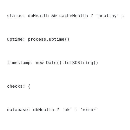
 status: dbHealth && cacheHealth ? 'healthy' : '
 uptime: process.uptime()

 timestamp: new Date().toISOString()

 checks: {

 database: dbHealth ? 'ok' : 'error'
