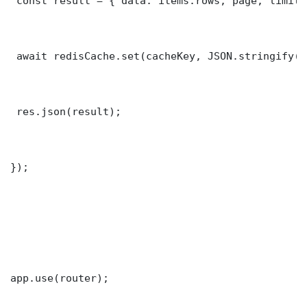
 const result = { data: items.rows, page, limit,
 await redisCache.set(cacheKey, JSON.stringify(r
 res.json(result);

});

app.use(router);
