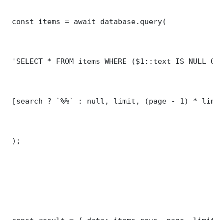
 const items = await database.query(

 'SELECT * FROM items WHERE ($1::text IS NULL OR
 [search ? `%%` : null, limit, (page - 1) * limit
 );
