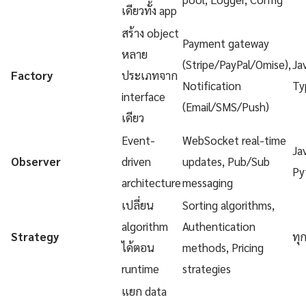
เดียวทั้ง app
สร้าง object
Payment gateway
หลาย
(Stripe/PayPal/Omise),
Ja
Factory
ประเภทจาก
Notification
Ty
interface
(Email/SMS/Push)
เดียว
Event-
WebSocket real-time
Ja
Observer
driven
updates, Pub/Sub
Py
architecture
messaging
เปลี่ยน
Sorting algorithms,
algorithm
Authentication
Strategy
ทุ
ได้ตอน
methods, Pricing
runtime
strategies
แยก data