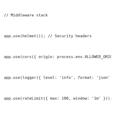
// Middleware stack

app.use(helmet()); // Security headers

app.use(cors({ origin: process.env.ALLOWED_ORIGI
app.use(logger({ level: 'info', format: 'json' })
app.use(rateLimit({ max: 100, window: '1m' }));
