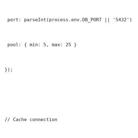
 port: parseInt(process.env.DB_PORT || '5432')

 pool: { min: 5, max: 25 }

});

// Cache connection
