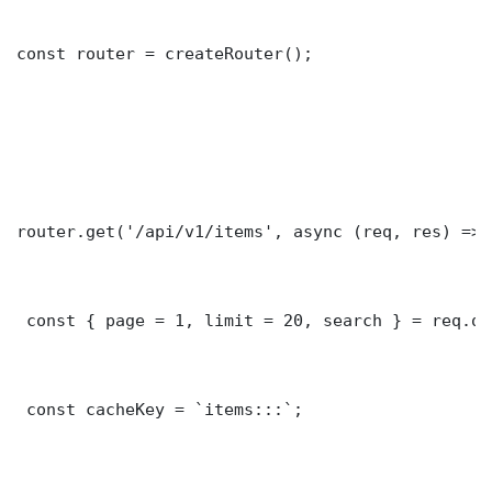
const router = createRouter();

router.get('/api/v1/items', async (req, res) => {
 const { page = 1, limit = 20, search } = req.que
 const cacheKey = `items:::`;
